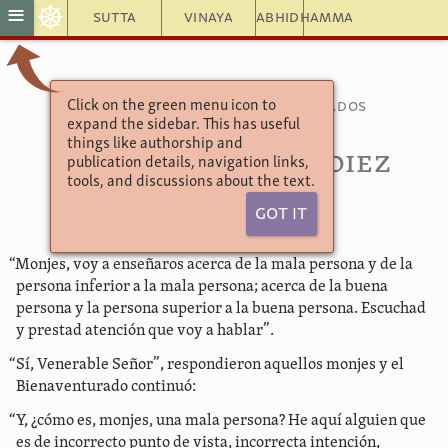
☸
≡
Sutta
Vinaya
Abhidhamma
Click on the green menu icon to
Colección de discursos agrupados
expand the sidebar. This has useful
numéricamente
things like authorship and
4.206. Camino de diez
publication details, navigation links,
tools, and discussions about the text.
pasos
Got It
“Monjes, voy a enseñaros acerca de la mala persona y de la
persona inferior a la mala persona; acerca de la buena
persona y la persona superior a la buena persona. Escuchad
y prestad atención que voy a hablar”.
“Sí, Venerable Señor”, respondieron aquellos monjes y el
Bienaventurado continuó:
“Y, ¿cómo es, monjes, una mala persona? He aquí alguien que
es de incorrecto punto de vista, incorrecta intención,