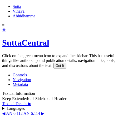
Sutta
Vinaya
Abhidhamma
≡
☸
SuttaCentral
Click on the green menu icon to expand the sidebar. This has useful
things like authorship and publication details, navigation links, tools,
and discussions about the text.
Got It
Controls
Navigation
Metadata
Textual Information
Keep Extended:
Sidebar
Header
Textual Details ▶
Languages
◀ AN 6.112
AN 6.114 ▶