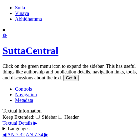
Sutta
Vinaya
Abhidhamma
≡
☸
SuttaCentral
Click on the green menu icon to expand the sidebar. This has useful
things like authorship and publication details, navigation links, tools,
and discussions about the text.
Got It
Controls
Navigation
Metadata
Textual Information
Keep Extended:
Sidebar
Header
Textual Details ▶
Languages
◀ AN 7.32
AN 7.34 ▶