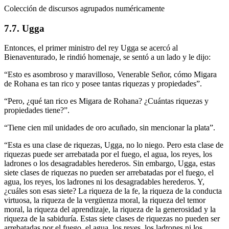
Colección de discursos agrupados numéricamente
7.7. Ugga
Entonces, el primer ministro del rey Ugga se acercó al
Bienaventurado, le rindió homenaje, se sentó a un lado y le dijo:
“Esto es asombroso y maravilloso, Venerable Señor, cómo Migara
de Rohana es tan rico y posee tantas riquezas y propiedades”.
“Pero, ¿qué tan rico es Migara de Rohana? ¿Cuántas riquezas y
propiedades tiene?”.
“Tiene cien mil unidades de oro acuñado, sin mencionar la plata”.
“Esta es una clase de riquezas, Ugga, no lo niego. Pero esta clase de
riquezas puede ser arrebatada por el fuego, el agua, los reyes, los
ladrones o los desagradables herederos. Sin embargo, Ugga, estas
siete clases de riquezas no pueden ser arrebatadas por el fuego, el
agua, los reyes, los ladrones ni los desagradables herederos. Y,
¿cuáles son esas siete? La riqueza de la fe, la riqueza de la conducta
virtuosa, la riqueza de la vergüenza moral, la riqueza del temor
moral, la riqueza del aprendizaje, la riqueza de la generosidad y la
riqueza de la sabiduría. Estas siete clases de riquezas no pueden ser
arrebatadas por el fuego, el agua, los reyes, los ladrones ni los