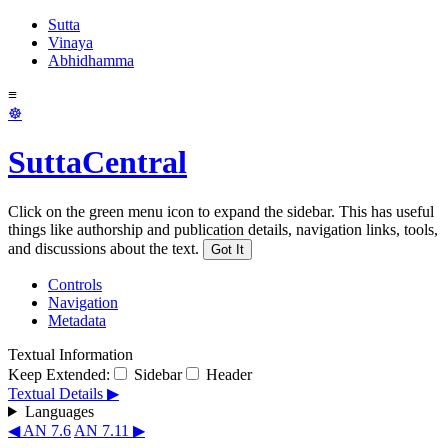
Sutta
Vinaya
Abhidhamma
≡
☸
SuttaCentral
Click on the green menu icon to expand the sidebar. This has useful
things like authorship and publication details, navigation links, tools,
and discussions about the text.
Got It
Controls
Navigation
Metadata
Textual Information
Keep Extended:
Sidebar
Header
Textual Details ▶
Languages
◀ AN 7.6
AN 7.11 ▶