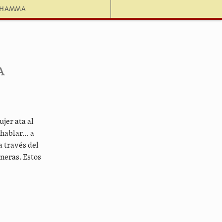
dhamma
a
jer ata al
 hablar… a
a través del
neras. Estos