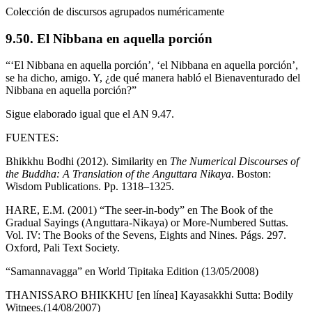
Colección de discursos agrupados numéricamente
9.50. El Nibbana en aquella porción
“‘El Nibbana en aquella porción’, ‘el Nibbana en aquella porción’,
se ha dicho, amigo. Y, ¿de qué manera habló el Bienaventurado del
Nibbana en aquella porción?”
Sigue elaborado igual que el AN 9.47.
FUENTES:
Bhikkhu Bodhi (2012). Similarity en
The Numerical Discourses of
the Buddha: A Translation of the Anguttara Nikaya
. Boston:
Wisdom Publications. Pp. 1318–1325.
HARE, E.M. (2001) “The seer-in-body” en The Book of the
Gradual Sayings (Anguttara-Nikaya) or More-Numbered Suttas.
Vol. IV: The Books of the Sevens, Eights and Nines. Págs. 297.
Oxford, Pali Text Society.
“Samannavagga” en World Tipitaka Edition (13/05/2008)
THANISSARO BHIKKHU [en línea] Kayasakkhi Sutta: Bodily
Witnees.(14/08/2007)