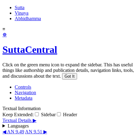
Sutta
Vinaya
Abhidhamma
≡
☸
SuttaCentral
Click on the green menu icon to expand the sidebar. This has useful
things like authorship and publication details, navigation links, tools,
and discussions about the text.
Got It
Controls
Navigation
Metadata
Textual Information
Keep Extended:
Sidebar
Header
Textual Details ▶
Languages
◀ AN 9.49
AN 9.51 ▶