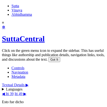
Sutta
Vinaya
Abhidhamma
≡
☸
SuttaCentral
Click on the green menu icon to expand the sidebar. This has useful
things like authorship and publication details, navigation links, tools,
and discussions about the text.
Got It
Controls
Navigation
Metadata
Textual Details ▶
Languages
◀ Iti 39
Iti 49 ▶
Esto fue dicho