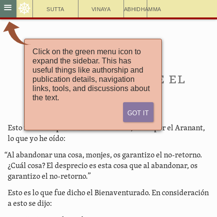
☸
≡
Sutta
Vinaya
Abhidhamma
Click on the green menu icon to
Esto fue dicho
expand the sidebar. This has
Capítulo 1
useful things like authorship and
5. Discurso sobre el
publication details, navigation
links, tools, and discussions about
desprecio
the text.
Got It
Esto fue dicho por el Bienaventurado, dicho por el Aranant,
lo que yo he oído:
“Al abandonar una cosa, monjes, os garantizo el no-retorno.
¿Cuál cosa? El desprecio es esta cosa que al abandonar, os
garantizo el no-retorno.”
Esto es lo que fue dicho el Bienaventurado. En consideración
a esto se dijo: