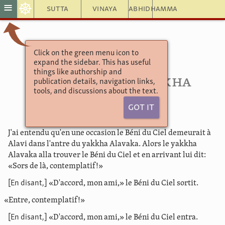
☸
≡
Sutta
Vinaya
Abhidhamma
Click on the green menu icon to
Khuddaka Nikāya
expand the sidebar. This has useful
Sutta Nipāta
things like authorship and
1.10. Pour le Yakkha
publication details, navigation links,
tools, and discussions about the text.
Alavaka
Got It
J'ai entendu qu'en une occasion le Béni du Ciel demeurait à
Alavi dans l'antre du yakkha Alavaka. Alors le yakkha
Alavaka alla trouver le Béni du Ciel et en arrivant lui dit:
«Sors de là, contemplatif!»
[En disant,]
«D'accord, mon ami,» le Béni du Ciel sortit.
«Entre, contemplatif!»
[En disant,]
«D'accord, mon ami,» le Béni du Ciel entra.