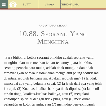
☸
≡
Sutta
Vinaya
Abhidhamma
Aṅguttara Nikāya
10.88. Seorang Yang
Menghina
“Para bhikkhu, ketika seorang bhikkhu adalah seorang yang
menghina dan meremehkan teman-temannya para bhikkhu,
seorang pencela para mulia, adalah tidak mungkin dan tidak
terbayangkan bahwa ia tidak akan mengalami paling sedikit satu
di antara sepuluh bencana ini. Apakah sepuluh ini? (1) Ia tidak
mencapai apa yang belum ia capai. (2) Ia jatuh dari apa yang telah
ia capai. (3) Kualitas-kualitas baiknya tidak dipoles. (4) Ia menilai
terlalu tinggi kualitas-kualitas baiknya, atau (5) menjalani
kehidupan spiritual dengan tidak puas, atau (6) melakukan
pelanggaran kotor tertentu, atau (7) mengidap penyakit parah,