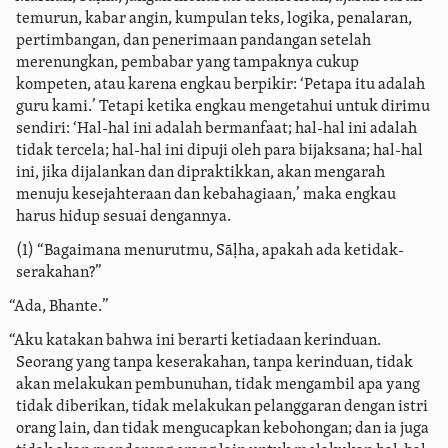
temurun, kabar angin, kumpulan teks, logika, penalaran,
pertimbangan, dan penerimaan pandangan setelah
merenungkan, pembabar yang tampaknya cukup
kompeten, atau karena engkau berpikir: ‘Petapa itu adalah
guru kami.’ Tetapi ketika engkau mengetahui untuk dirimu
sendiri: ‘Hal-hal ini adalah bermanfaat; hal-hal ini adalah
tidak tercela; hal-hal ini dipuji oleh para bijaksana; hal-hal
ini, jika dijalankan dan dipraktikkan, akan mengarah
menuju kesejahteraan dan kebahagiaan,’ maka engkau
harus hidup sesuai dengannya.
(1) “Bagaimana menurutmu, Sāḷha, apakah ada ketidak-
serakahan?”
“Ada, Bhante.”
“Aku katakan bahwa ini berarti ketiadaan kerinduan.
Seorang yang tanpa keserakahan, tanpa kerinduan, tidak
akan melakukan pembunuhan, tidak mengambil apa yang
tidak diberikan, tidak melakukan pelanggaran dengan istri
orang lain, dan tidak mengucapkan kebohongan; dan ia juga