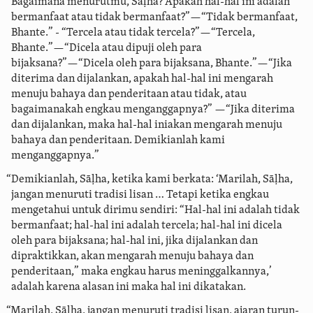
“Bagaimana menurutmu, Sāḷha? Apakah hal-hal ini adalah
bermanfaat atau tidak bermanfaat?”—“Tidak bermanfaat,
Bhante.” - “Tercela atau tidak tercela?”—“Tercela,
Bhante.”—“Dicela atau dipuji oleh para
bijaksana?”—“Dicela oleh para bijaksana, Bhante.”—“Jika
diterima dan dijalankan, apakah hal-hal ini mengarah
menuju bahaya dan penderitaan atau tidak, atau
bagaimanakah engkau menganggapnya?”
—“Jika diterima
dan dijalankan, maka hal-hal iniakan mengarah menuju
bahaya dan penderitaan. Demikianlah kami
menganggapnya.”
“Demikianlah, Sāḷha, ketika kami berkata: ‘Marilah, Sāḷha,
jangan menuruti tradisi lisan … Tetapi ketika engkau
mengetahui untuk dirimu sendiri: “Hal-hal ini adalah tidak
bermanfaat; hal-hal ini adalah tercela; hal-hal ini dicela
oleh para bijaksana; hal-hal ini, jika dijalankan dan
dipraktikkan, akan mengarah menuju bahaya dan
penderitaan,” maka engkau harus meninggalkannya,’
adalah karena alasan ini maka hal ini dikatakan.
“Marilah, Sāḷha, jangan menuruti tradisi lisan, ajaran turun-