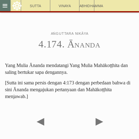
☸
≡
Sutta
Vinaya
Abhidhamma
Aṅguttara Nikāya
4.174. Ānanda
Yang Mulia Ānanda mendatangi Yang Mulia Mahākoṭṭhita dan
saling bertukar sapa dengannya.
[Sutta ini sama persis dengan 4:173 dengan perbedaan bahwa di
sini Ānanda mengajukan pertanyaan dan Mahākoṭṭhita
menjawab.]
◀
▶