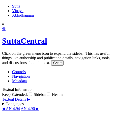
Sutta
Vinaya
Abhidhamma
≡
☸
SuttaCentral
Click on the green menu icon to expand the sidebar. This has useful
things like authorship and publication details, navigation links, tools,
and discussions about the text.
Got It
Controls
Navigation
Metadata
Textual Information
Keep Extended:
Sidebar
Header
Textual Details ▶
Languages
◀ AN 4.94
AN 4.96 ▶