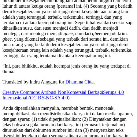
bukan demi kesejahteraan orang lain adalah lebih unggul dan lebih
luhur di antara ketiga orang [pertama] ini. (4) Seorang yang berlatih
demi kesejahteraannya sendiri juga demi kesejahteraan orang lain
adalah yang terunggul, terbaik, terkemuka, tertinggi, dan yang
terutama di antara keempat orang ini. Seperti halnya dari seekor sapi
dihasilkan susu, dari susu menjadi dadih, dari dadih menjadi
mentega, dari mentega menjadi
ghee
, dan dari
ghee
menjadi krim-
ghee
, yang dikenal sebagai yang terbaik dari semua ini, demikian
pula orang yang berlatih demi kesejahteraannya sendiri juga demi
kesejahteraan orang lain adalah yang terunggul, terbaik, terkemuka,
tertinggi, dan yang terutama di antara keempat orang ini.
“Ini, para bhikkhu, adalah keempat jenis orang itu yang terdapat di
dunia.”
Translated by
Indra Anggara
for
Dhamma Citta
.
Creative Commons Atribusi-NonKomersial-BerbagiSerupa 4.0
Internasional (CC BY-NC-SA 4.0)
.
Anda dipersilahkan menyalin, merubah bentuk, mencetak,
mempublikasi, dan mendistribusikan karya ini dalam media apapun,
dengan syarat: (1) tidak diperjualbelikan; (2) Dinyatakan dengan
jelas bahwa segala turunan dari karya ini (termasuk terjemahan)
diturunkan dari dokumen sumber ini; dan (3) menyertakan teks
lisensi ini lengkap dalam semua salinan atau turunan dari karya ini.