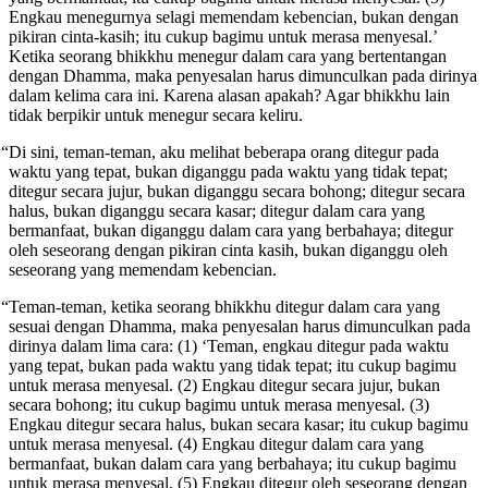
Engkau menegurnya selagi memendam kebencian, bukan dengan
pikiran cinta-kasih; itu cukup bagimu untuk merasa menyesal.’
Ketika seorang bhikkhu menegur dalam cara yang bertentangan
dengan Dhamma, maka penyesalan harus dimunculkan pada dirinya
dalam kelima cara ini. Karena alasan apakah? Agar bhikkhu lain
tidak berpikir untuk menegur secara keliru.
“Di sini, teman-teman, aku melihat beberapa orang ditegur pada
waktu yang tepat, bukan diganggu pada waktu yang tidak tepat;
ditegur secara jujur, bukan diganggu secara bohong; ditegur secara
halus, bukan diganggu secara kasar; ditegur dalam cara yang
bermanfaat, bukan diganggu dalam cara yang berbahaya; ditegur
oleh seseorang dengan pikiran cinta kasih, bukan diganggu oleh
seseorang yang memendam kebencian.
“Teman-teman, ketika seorang bhikkhu ditegur dalam cara yang
sesuai dengan Dhamma, maka penyesalan harus dimunculkan pada
dirinya dalam lima cara: (1) ‘Teman, engkau ditegur pada waktu
yang tepat, bukan pada waktu yang tidak tepat; itu cukup bagimu
untuk merasa menyesal. (2) Engkau ditegur secara jujur, bukan
secara bohong; itu cukup bagimu untuk merasa menyesal. (3)
Engkau ditegur secara halus, bukan secara kasar; itu cukup bagimu
untuk merasa menyesal. (4) Engkau ditegur dalam cara yang
bermanfaat, bukan dalam cara yang berbahaya; itu cukup bagimu
untuk merasa menyesal. (5) Engkau ditegur oleh seseorang dengan