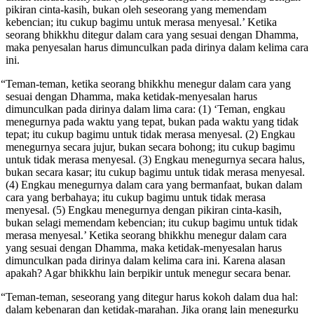
pikiran cinta-kasih, bukan oleh seseorang yang memendam
kebencian; itu cukup bagimu untuk merasa menyesal.’
Ketika
seorang bhikkhu ditegur dalam cara yang sesuai dengan Dhamma,
maka penyesalan harus dimunculkan pada dirinya dalam kelima cara
ini.
“Teman-teman, ketika seorang bhikkhu menegur dalam cara yang
sesuai dengan Dhamma, maka ketidak-menyesalan harus
dimunculkan pada dirinya dalam lima cara: (1) ‘Teman, engkau
menegurnya pada waktu yang tepat, bukan pada waktu yang tidak
tepat; itu cukup bagimu untuk tidak merasa menyesal. (2) Engkau
menegurnya secara jujur, bukan secara bohong; itu cukup bagimu
untuk tidak merasa menyesal. (3) Engkau menegurnya secara halus,
bukan secara kasar; itu cukup bagimu untuk tidak merasa menyesal.
(4) Engkau menegurnya dalam cara yang bermanfaat, bukan dalam
cara yang berbahaya; itu cukup bagimu untuk tidak merasa
menyesal. (5) Engkau menegurnya dengan pikiran cinta-kasih,
bukan selagi memendam kebencian; itu cukup bagimu untuk tidak
merasa menyesal.’ Ketika seorang bhikkhu menegur dalam cara
yang sesuai dengan Dhamma, maka ketidak-menyesalan harus
dimunculkan pada dirinya dalam kelima cara ini. Karena alasan
apakah? Agar bhikkhu lain berpikir untuk menegur secara benar.
“Teman-teman, seseorang yang ditegur harus kokoh dalam dua hal:
dalam kebenaran dan ketidak-marahan. Jika orang lain menegurku