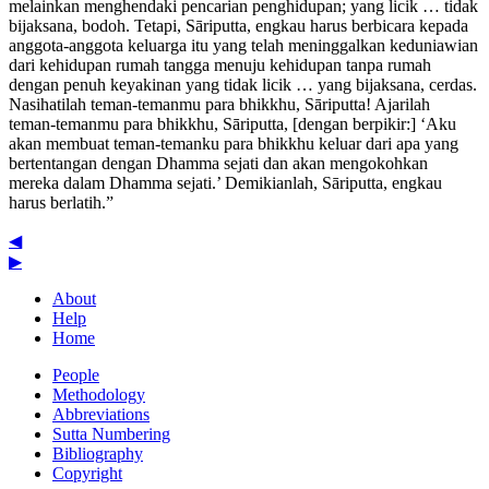
melainkan menghendaki pencarian penghidupan; yang licik … tidak
bijaksana, bodoh. Tetapi, Sāriputta, engkau harus berbicara kepada
anggota-anggota keluarga itu yang telah meninggalkan keduniawian
dari kehidupan rumah tangga menuju kehidupan tanpa rumah
dengan penuh keyakinan yang tidak licik … yang bijaksana, cerdas.
Nasihatilah teman-temanmu para bhikkhu, Sāriputta! Ajarilah
teman-temanmu para bhikkhu, Sāriputta, [dengan berpikir:] ‘Aku
akan membuat teman-temanku para bhikkhu keluar dari apa yang
bertentangan dengan Dhamma sejati dan akan mengokohkan
mereka dalam Dhamma sejati.’ Demikianlah, Sāriputta, engkau
harus berlatih.”
◀
▶
About
Help
Home
People
Methodology
Abbreviations
Sutta Numbering
Bibliography
Copyright