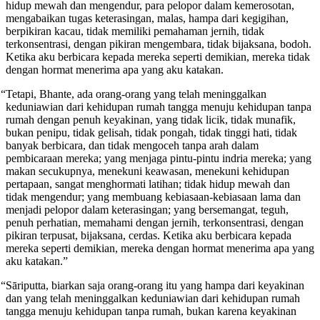
hidup mewah dan mengendur, para pelopor dalam kemerosotan,
mengabaikan tugas keterasingan, malas, hampa dari kegigihan,
berpikiran kacau, tidak memiliki pemahaman jernih, tidak
terkonsentrasi, dengan pikiran mengembara, tidak bijaksana, bodoh.
Ketika aku berbicara kepada mereka seperti demikian, mereka tidak
dengan hormat menerima apa yang aku katakan.
“Tetapi, Bhante, ada orang-orang yang telah meninggalkan
keduniawian dari kehidupan rumah tangga menuju kehidupan tanpa
rumah dengan penuh keyakinan, yang tidak licik, tidak munafik,
bukan penipu, tidak gelisah, tidak pongah, tidak tinggi hati, tidak
banyak berbicara, dan tidak mengoceh tanpa arah dalam
pembicaraan mereka; yang menjaga pintu-pintu indria mereka; yang
makan secukupnya, menekuni keawasan, menekuni kehidupan
pertapaan, sangat menghormati latihan; tidak hidup mewah dan
tidak mengendur; yang membuang kebiasaan-kebiasaan lama dan
menjadi pelopor dalam keterasingan; yang bersemangat, teguh,
penuh perhatian, memahami dengan jernih, terkonsentrasi, dengan
pikiran terpusat, bijaksana, cerdas. Ketika aku berbicara kepada
mereka seperti demikian, mereka dengan hormat menerima apa yang
aku katakan.”
“Sāriputta, biarkan saja orang-orang itu yang hampa dari keyakinan
dan yang telah meninggalkan keduniawian dari kehidupan rumah
tangga menuju kehidupan tanpa rumah, bukan karena keyakinan