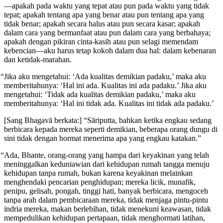
—apakah pada waktu yang tepat atau pun pada waktu yang tidak
tepat; apakah tentang apa yang benar atau pun tentang apa yang
tidak benar; apakah secara halus atau pun secara kasar; apakah
dalam cara yang bermanfaat atau pun dalam cara yang berbahaya;
apakah dengan pikiran cinta-kasih atau pun selagi memendam
kebencian—aku harus tetap kokoh dalam dua hal: dalam kebenaran
dan ketidak-marahan.
“Jika aku mengetahui: ‘Ada kualitas demikian padaku,’ maka aku
memberitahunya: ‘Hal ini ada. Kualitas ini ada padaku.’ Jika aku
mengetahui: ‘Tidak ada kualitas demikian padaku,’ maka aku
memberitahunya: ‘Hal ini tidak ada. Kualitas ini tidak ada padaku.’
[Sang Bhagavā berkata:] “Sāriputta, bahkan ketika engkau sedang
berbicara kepada mereka seperti demikian, beberapa orang dungu di
sini tidak dengan hormat menerima apa yang engkau katakan.”
“Ada, Bhante, orang-orang yang hampa dari keyakinan yang telah
meninggalkan keduniawian dari kehidupan rumah tangga menuju
kehidupan tanpa rumah, bukan
karena keyakinan melainkan
menghendaki pencarian penghidupan; mereka licik, munafik,
penipu, gelisah, pongah, tinggi hati, banyak berbicara, mengoceh
tanpa arah dalam pembicaraan mereka, tidak menjaga pintu-pintu
indria mereka, makan berlebihan, tidak menekuni keawasan, tidak
mempedulikan kehidupan pertapaan, tidak menghormati latihan,