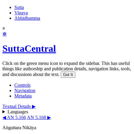
Sutta
Vinaya
Abhidhamma
≡
☸
SuttaCentral
Click on the green menu icon to expand the sidebar. This has useful
things like authorship and publication details, navigation links, tools,
and discussions about the text.
Got It
Controls
Navigation
Metadata
Textual Details ▶
Languages
◀ AN 5.166
AN 5.168 ▶
Aṅguttara Nikāya