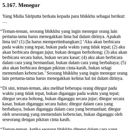
5.167. Menegur
Yang Mulia Sāriputta berkata kepada para bhikkhu sebagai berikut:
…
“Teman-teman, seorang bhikkhu yang ingin menegur orang lain
pertama-tama harus menegakkan lima hal dalam dirinya. Apakah
lima ini? (1) [Ia harus mempertimbangkan:] ‘Aku akan berbicara
pada waktu yang tepat, bukan pada waktu yang tidak tepat; (2) aku
akan berbicara dengan jujur, bukan dengan berbohong; (3) aku akan
berbicara secara halus, bukan secara kasar; (4) aku akan berbicara
dalam cara yang bermanfaat, bukan dalam cara yang berbahaya; (5)
aku akan berbicara dengan pikiran cinta-kasih, bukan selagi
memendam kebencian.’ Seorang bhikkhu yang ingin menegur orang
lain pertama-tama harus menegakkan kelima hal ini dalam dirinya.
“Di sini, teman-teman, aku melihat beberapa orang ditegur pada
waktu yang tidak tepat, bukan diganggu pada waktu yang tepat;
ditegur secara bohong, bukan diganggu secara jujur; ditegur secara
kasar, bukan diganggu secara halus; ditegur dalam cara yang
berbahaya, bukan diganggu dalam cara yang bermanfaat; ditegur
oleh seseorang yang memendam kebencian, bukan diganggu oleh
seseorang dengan pikiran cinta kasih.
“Teman-teman, ketika seorang bhikkhu ditegur dalam cara yang