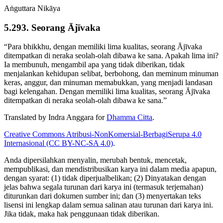
Aṅguttara Nikāya
5.293. Seorang Ājīvaka
“Para bhikkhu, dengan memiliki lima kualitas, seorang Ājīvaka
ditempatkan di neraka seolah-olah dibawa ke sana. Apakah lima ini?
Ia membunuh, mengambil apa yang tidak diberikan, tidak
menjalankan kehidupan selibat, berbohong, dan meminum minuman
keras, anggur, dan minuman memabukkan, yang menjadi landasan
bagi kelengahan. Dengan memiliki lima kualitas, seorang Ājīvaka
ditempatkan di neraka seolah-olah dibawa ke sana.”
Translated by
Indra Anggara
for
Dhamma Citta
.
Creative Commons Atribusi-NonKomersial-BerbagiSerupa 4.0
Internasional (CC BY-NC-SA 4.0)
.
Anda dipersilahkan menyalin, merubah bentuk, mencetak,
mempublikasi, dan mendistribusikan karya ini dalam media apapun,
dengan syarat: (1) tidak diperjualbelikan; (2) Dinyatakan dengan
jelas bahwa segala turunan dari karya ini (termasuk terjemahan)
diturunkan dari dokumen sumber ini; dan (3) menyertakan teks
lisensi ini lengkap dalam semua salinan atau turunan dari karya ini.
Jika tidak, maka hak penggunaan tidak diberikan.