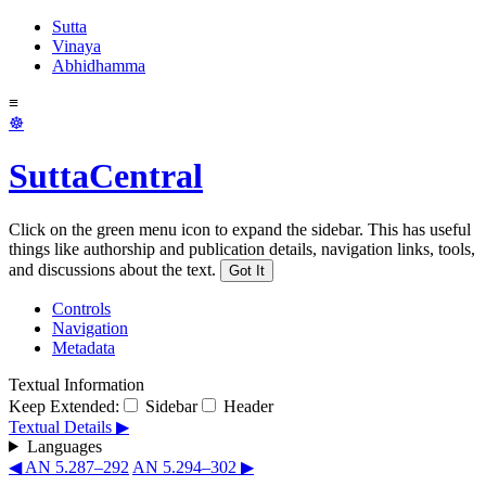
Sutta
Vinaya
Abhidhamma
≡
☸
SuttaCentral
Click on the green menu icon to expand the sidebar. This has useful
things like authorship and publication details, navigation links, tools,
and discussions about the text.
Got It
Controls
Navigation
Metadata
Textual Information
Keep Extended:
Sidebar
Header
Textual Details ▶
Languages
◀ AN 5.287–292
AN 5.294–302 ▶