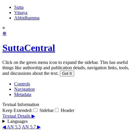
Sutta
Vinaya
Abhidhamma
≡
☸
SuttaCentral
Click on the green menu icon to expand the sidebar. This has useful
things like authorship and publication details, navigation links, tools,
and discussions about the text.
Got It
Controls
Navigation
Metadata
Textual Information
Keep Extended:
Sidebar
Header
Textual Details ▶
Languages
◀ AN 5.5
AN 5.7 ▶