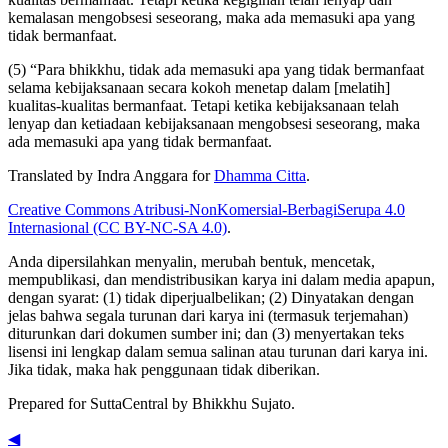
kemalasan mengobsesi seseorang, maka ada memasuki apa yang
tidak bermanfaat.
(5) “Para bhikkhu, tidak ada memasuki apa yang tidak bermanfaat
selama kebijaksanaan secara kokoh menetap dalam [melatih]
kualitas-kualitas bermanfaat. Tetapi ketika kebijaksanaan telah
lenyap dan ketiadaan kebijaksanaan mengobsesi seseorang, maka
ada memasuki apa yang tidak bermanfaat.
Translated by
Indra Anggara
for
Dhamma Citta
.
Creative Commons Atribusi-NonKomersial-BerbagiSerupa 4.0
Internasional (CC BY-NC-SA 4.0)
.
Anda dipersilahkan menyalin, merubah bentuk, mencetak,
mempublikasi, dan mendistribusikan karya ini dalam media apapun,
dengan syarat: (1) tidak diperjualbelikan; (2) Dinyatakan dengan
jelas bahwa segala turunan dari karya ini (termasuk terjemahan)
diturunkan dari dokumen sumber ini; dan (3) menyertakan teks
lisensi ini lengkap dalam semua salinan atau turunan dari karya ini.
Jika tidak, maka hak penggunaan tidak diberikan.
Prepared for SuttaCentral by
Bhikkhu Sujato
.
◀