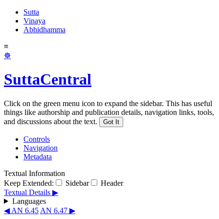
Sutta
Vinaya
Abhidhamma
≡
☸
SuttaCentral
Click on the green menu icon to expand the sidebar. This has useful
things like authorship and publication details, navigation links, tools,
and discussions about the text.
Got It
Controls
Navigation
Metadata
Textual Information
Keep Extended:
Sidebar
Header
Textual Details ▶
Languages
◀ AN 6.45
AN 6.47 ▶