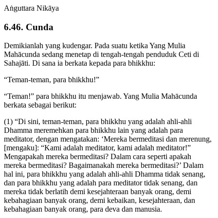
Aṅguttara Nikāya
6.46. Cunda
Demikianlah yang kudengar. Pada suatu ketika Yang Mulia
Mahācunda sedang menetap di tengah-tengah penduduk Ceti di
Sahajāti. Di sana ia berkata kepada para bhikkhu:
“Teman-teman, para bhikkhu!”
“Teman!” para bhikkhu itu menjawab. Yang Mulia Mahācunda
berkata sebagai berikut:
(1) “Di sini, teman-teman, para bhikkhu yang adalah ahli-ahli
Dhamma meremehkan para bhikkhu lain yang adalah para
meditator, dengan mengatakan: ‘Mereka bermeditasi dan merenung,
[mengaku]: “Kami adalah meditator, kami adalah meditator!”
Mengapakah mereka bermeditasi? Dalam cara seperti apakah
mereka bermeditasi? Bagaimanakah mereka bermeditasi?’ Dalam
hal ini, para bhikkhu yang adalah ahli-ahli Dhamma tidak senang,
dan para bhikkhu yang adalah para meditator tidak senang, dan
mereka tidak berlatih demi kesejahteraan banyak orang, demi
kebahagiaan banyak orang, demi kebaikan, kesejahteraan, dan
kebahagiaan banyak orang, para deva dan manusia.