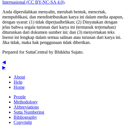
Internasional (CC BY-NC-SA 4.0)
.
Anda dipersilahkan menyalin, merubah bentuk, mencetak,
mempublikasi, dan mendistribusikan karya ini dalam media apapun,
dengan syarat: (1) tidak diperjualbelikan; (2) Dinyatakan dengan
jelas bahwa segala turunan dari karya ini (termasuk terjemahan)
diturunkan dari dokumen sumber ini; dan (3) menyertakan teks
lisensi ini lengkap dalam semua salinan atau turunan dari karya ini.
Jika tidak, maka hak penggunaan tidak diberikan.
Prepared for SuttaCentral by
Bhikkhu Sujato
.
◀
▶
About
Help
Home
People
Methodology
Abbreviations
Sutta Numbering
Bibliography
Copyright