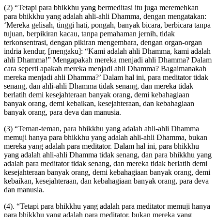
(2) “Tetapi para bhikkhu yang bermeditasi itu juga meremehkan
para bhikkhu yang adalah ahli-ahli Dhamma, dengan mengatakan:
‘Mereka gelisah, tinggi hati, pongah, banyak bicara, berbicara tanpa
tujuan, berpikiran kacau, tanpa pemahaman jernih, tidak
terkonsentrasi, dengan pikiran mengembara, dengan organ-organ
indria kendur, [mengaku]: “Kami adalah ahli Dhamma, kami adalah
ahli Dhamma!” Mengapakah mereka menjadi ahli Dhamma? Dalam
cara seperti apakah mereka menjadi ahli Dhamma? Bagaimanakah
mereka menjadi ahli Dhamma?’ Dalam hal ini, para meditator tidak
senang, dan ahli-ahli Dhamma tidak senang, dan mereka tidak
berlatih demi kesejahteraan banyak orang, demi kebahagiaan
banyak orang, demi kebaikan, kesejahteraan, dan kebahagiaan
banyak orang, para deva dan manusia.
(3) “Teman-teman, para bhikkhu yang adalah ahli-ahli Dhamma
memuji hanya para bhikkhu yang adalah ahli-ahli Dhamma, bukan
mereka yang adalah para meditator. Dalam hal ini, para bhikkhu
yang adalah ahli-ahli Dhamma
tidak senang, dan para bhikkhu yang
adalah para meditator tidak senang, dan mereka tidak berlatih demi
kesejahteraan banyak orang, demi kebahagiaan banyak orang, demi
kebaikan, kesejahteraan, dan kebahagiaan banyak orang, para deva
dan manusia.
(4). “Tetapi para bhikkhu yang adalah para meditator memuji hanya
para bhikkhu yang adalah para meditator, bukan mereka yang