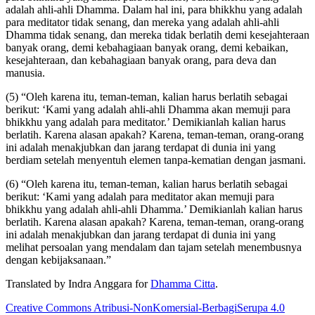
adalah ahli-ahli Dhamma. Dalam hal ini, para bhikkhu yang adalah
para meditator tidak senang, dan mereka yang adalah ahli-ahli
Dhamma tidak senang, dan mereka tidak berlatih demi kesejahteraan
banyak orang, demi kebahagiaan banyak orang, demi kebaikan,
kesejahteraan, dan kebahagiaan banyak orang, para deva dan
manusia.
(5) “Oleh karena itu, teman-teman, kalian harus berlatih sebagai
berikut: ‘Kami yang adalah ahli-ahli Dhamma akan memuji para
bhikkhu yang adalah para meditator.’ Demikianlah kalian harus
berlatih. Karena alasan apakah? Karena, teman-teman, orang-orang
ini adalah menakjubkan dan jarang terdapat di dunia ini yang
berdiam setelah menyentuh elemen tanpa-kematian dengan jasmani.
(6) “Oleh karena itu, teman-teman, kalian harus berlatih sebagai
berikut: ‘Kami yang adalah para meditator akan memuji para
bhikkhu yang adalah ahli-ahli Dhamma.’ Demikianlah kalian harus
berlatih. Karena alasan apakah? Karena, teman-teman, orang-orang
ini adalah menakjubkan dan jarang terdapat di dunia ini yang
melihat persoalan yang mendalam dan tajam setelah menembusnya
dengan kebijaksanaan.”
Translated by
Indra Anggara
for
Dhamma Citta
.
Creative Commons Atribusi-NonKomersial-BerbagiSerupa 4.0