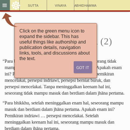
☸
≡
Sutta
Vinaya
Abhidhamma
Click on the green menu icon to
Aṅguttara Nikāya
expand the sidebar. This has
6.74. Jhāna Pertama (2)
useful things like authorship and
publication details, navigation
links, tools, and discussions about
the text.
“Para bhikkhu, tanpa meninggalkan enam hal, seseorang tidak
Got It
mampu masuk dan berdiam dalam jhāna pertama. Apakah enam
ini? Pemikiran indriawi, pemikiran berniat buruk, pemikiran
mencelakai, persepsi indriawi, persepsi berniat buruk, dan
persepsi mencelakai. Tanpa meninggalkan keenam hal ini,
seseorang tidak mampu masuk dan berdiam dalam jhāna pertama.
“Para bhikkhu, setelah meninggalkan enam hal, seseorang mampu
masuk dan berdiam dalam jhāna pertama. Apakah enam ini?
Pemikiran indriawi … persepsi mencelakai.
Setelah
meninggalkan keenam hal ini, seseorang mampu masuk dan
berdiam dalam jhāna pertama.