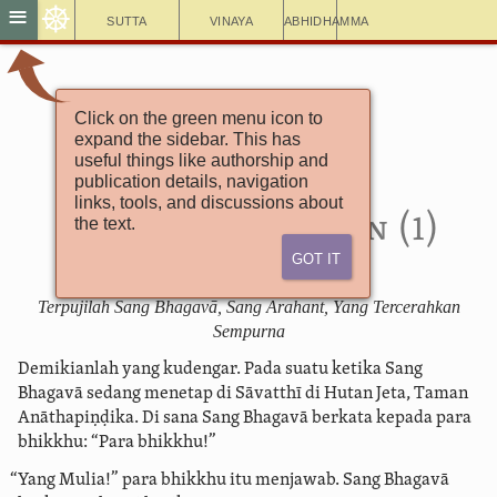
☸
≡
Sutta
Vinaya
Abhidhamma
Click on the green menu icon to
Aṅguttara Nikāya
expand the sidebar. This has
Buku Kelompok Tujuh
useful things like authorship and
Lima Puluh Pertama
publication details, navigation
Buku i. Kekayaan
links, tools, and discussions about
7.1. Menyenangkan (1)
the text.
Got It
Terpujilah Sang Bhagavā, Sang Arahant, Yang Tercerahkan
Sempurna
Demikianlah yang kudengar. Pada suatu ketika Sang
Bhagavā sedang menetap di Sāvatthī di Hutan Jeta, Taman
Anāthapiṇḍika. Di sana Sang Bhagavā berkata kepada para
bhikkhu: “Para bhikkhu!”
“Yang Mulia!” para bhikkhu itu menjawab. Sang Bhagavā