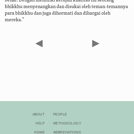
benar. Dengan memiliki ketujuh kualitas ini seorang
bhikkhu menyenangkan dan disukai oleh teman-temannya
para bhikkhu dan juga dihormati dan dihargai oleh
mereka.”
◀
▶
About
People
Help
Methodology
Home
Abbreviations