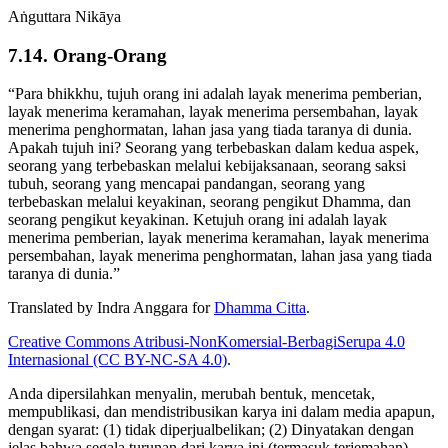
Aṅguttara Nikāya
7.14. Orang-Orang
“Para bhikkhu, tujuh orang ini adalah layak menerima pemberian,
layak menerima keramahan, layak menerima persembahan, layak
menerima penghormatan, lahan jasa yang tiada taranya di dunia.
Apakah tujuh ini? Seorang yang terbebaskan dalam kedua aspek,
seorang yang terbebaskan melalui kebijaksanaan, seorang saksi
tubuh, seorang yang mencapai pandangan, seorang yang
terbebaskan melalui keyakinan, seorang pengikut Dhamma, dan
seorang pengikut keyakinan.
Ketujuh orang ini adalah layak
menerima pemberian, layak menerima keramahan, layak menerima
persembahan, layak menerima penghormatan, lahan jasa yang tiada
taranya di dunia.”
Translated by
Indra Anggara
for
Dhamma Citta
.
Creative Commons Atribusi-NonKomersial-BerbagiSerupa 4.0
Internasional (CC BY-NC-SA 4.0)
.
Anda dipersilahkan menyalin, merubah bentuk, mencetak,
mempublikasi, dan mendistribusikan karya ini dalam media apapun,
dengan syarat: (1) tidak diperjualbelikan; (2) Dinyatakan dengan
jelas bahwa segala turunan dari karya ini (termasuk terjemahan)