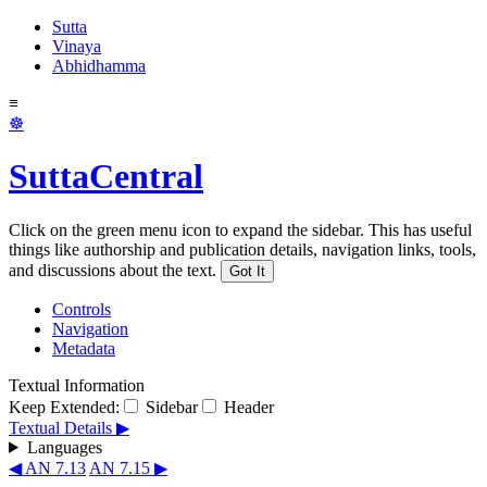
Sutta
Vinaya
Abhidhamma
≡
☸
SuttaCentral
Click on the green menu icon to expand the sidebar. This has useful
things like authorship and publication details, navigation links, tools,
and discussions about the text.
Got It
Controls
Navigation
Metadata
Textual Information
Keep Extended:
Sidebar
Header
Textual Details ▶
Languages
◀ AN 7.13
AN 7.15 ▶