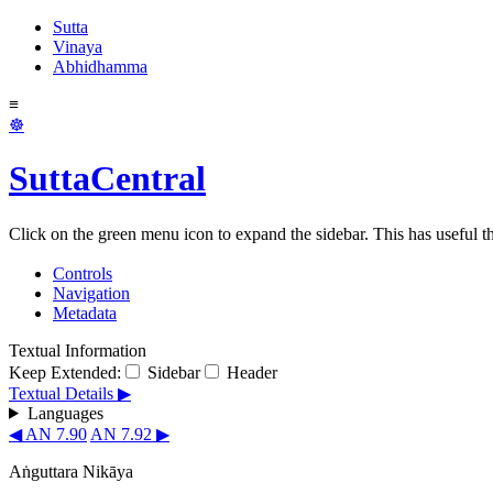
Sutta
Vinaya
Abhidhamma
≡
☸
SuttaCentral
Click on the green menu icon to expand the sidebar. This has useful thi
Controls
Navigation
Metadata
Textual Information
Keep Extended:
Sidebar
Header
Textual Details ▶
Languages
◀ AN 7.90
AN 7.92 ▶
Aṅguttara Nikāya