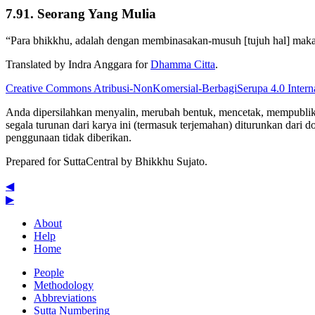
7.91. Seorang Yang Mulia
“Para bhikkhu, adalah dengan membinasakan-musuh [tujuh hal] maka
Translated by
Indra Anggara
for
Dhamma Citta
.
Creative Commons Atribusi-NonKomersial-BerbagiSerupa 4.0 Inter
Anda dipersilahkan menyalin, merubah bentuk, mencetak, mempublikasi
segala turunan dari karya ini (termasuk terjemahan) diturunkan dari d
penggunaan tidak diberikan.
Prepared for SuttaCentral by
Bhikkhu Sujato
.
◀
▶
About
Help
Home
People
Methodology
Abbreviations
Sutta Numbering