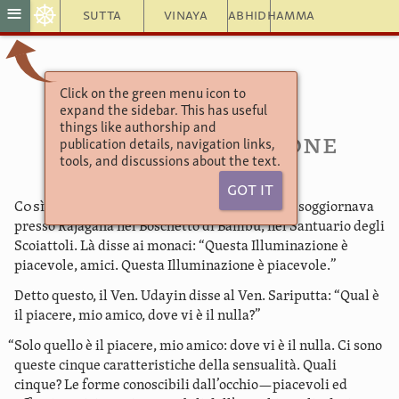
☸
≡
Sutta
Vinaya
Abhidhamma
Click on the green menu icon to
Aṅguttara Nikāya
expand the sidebar. This has useful
Nibbana Sutta
things like authorship and
9.34. Illuminazione
publication details, navigation links,
tools, and discussions about the text.
Got It
Così ho sentito
. Una volta il Ven. Sariputta soggiornava
presso Rajagaha nel Boschetto di Bambù, nel Santuario degli
Scoiattoli. Là disse ai monaci: “Questa Illuminazione è
piacevole, amici. Questa Illuminazione è piacevole.”
Detto questo, il Ven. Udayin disse al Ven. Sariputta: “Qual è
il piacere, mio amico, dove vi è il nulla?”
“Solo quello è il piacere, mio amico: dove vi è il nulla. Ci sono
queste cinque caratteristiche della sensualità. Quali
cinque? Le forme conoscibili dall’occhio—piacevoli ed