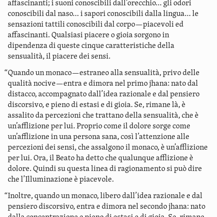
affascinanti; i suoni conoscibili dall’orecchio… gli odori
conoscibili dal naso… i sapori conoscibili dalla lingua… le
sensazioni tattili conoscibili dal corpo—piacevoli ed
affascinanti. Qualsiasi piacere o gioia sorgono in
dipendenza di queste cinque caratteristiche della
sensualità, il piacere dei sensi.
“Quando un monaco—estraneo alla sensualità, privo delle
qualità nocive—entra e dimora nel primo jhana: nato dal
distacco, accompagnato dall’idea razionale e dal pensiero
discorsivo, e pieno di estasi e di gioia. Se, rimane là, è
assalito da percezioni che trattano della sensualità, che è
un’afflizione per lui. Proprio come il dolore sorge come
un’afflizione in una persona sana, così l’attenzione alle
percezioni dei sensi, che assalgono il monaco, è un’afflizione
per lui. Ora, il Beato ha detto che qualunque afflizione è
dolore. Quindi su questa linea di ragionamento si può dire
che l’Illuminazione è piacevole.
“Inoltre, quando un monaco, libero dall’idea razionale e dal
pensiero discorsivo, entra e dimora nel secondo jhana: nato