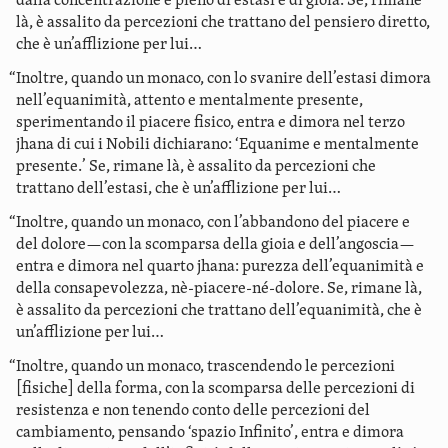
dalla concentrazione e pieno di estasi e di gioia. Se, rimane
là, è assalito da percezioni che trattano del pensiero diretto,
che è un’afflizione per lui…
“Inoltre, quando un monaco, con lo svanire dell’estasi dimora
nell’equanimità, attento e mentalmente presente,
sperimentando il piacere fisico, entra e dimora nel terzo
jhana di cui i Nobili dichiarano: ‘Equanime e mentalmente
presente.’ Se, rimane là, è assalito da percezioni che
trattano dell’estasi, che è un’afflizione per lui…
“Inoltre, quando un monaco, con l’abbandono del piacere e
del dolore—con la scomparsa della gioia e dell’angoscia—
entra e dimora nel quarto jhana: purezza dell’equanimità e
della consapevolezza, nè-piacere-né-dolore. Se, rimane là,
è assalito da percezioni che trattano dell’equanimità, che è
un’afflizione per lui…
“Inoltre, quando un monaco, trascendendo le percezioni
[fisiche] della forma, con la scomparsa delle percezioni di
resistenza e non tenendo conto delle percezioni del
cambiamento, pensando ‘spazio Infinito’, entra e dimora