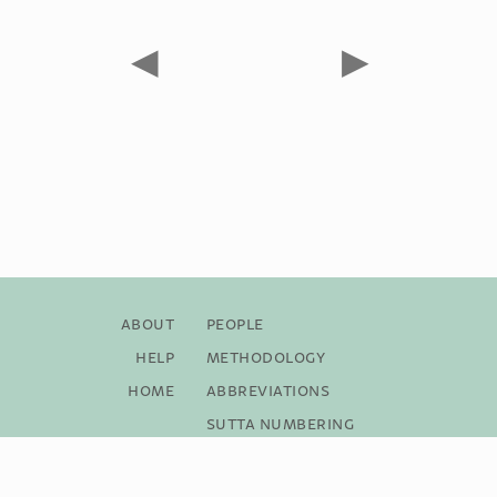
◀
▶
About
People
Help
Methodology
Home
Abbreviations
Sutta Numbering
Bibliography
Copyright