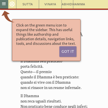
☸
≡
Sutta
Vinaya
Abhidhamma
Click on the green menu icon to
Theragāthā
expand the sidebar. This has useful
4.10. Dhammika
things like authorship and
publication details, navigation links,
tools, and discussions about the text.
Il Dhamma protegge
Got It
coloro che vivono con il Dhamma.
Il Dhamma ben praticato
porta felicità.
Questo—il premio
quando il Dhamma è ben praticato:
quando si vive con il Dhamma
non si rinasce in un reame infernale.
Il Dhamma
non reca uguali risultati.
Non praticato bene conduce negli inferi;