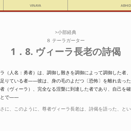
Vinaya
Abhi
>小部経典
８ テーラガーター
1．8. ヴィーラ長老の詩偈
ラ（人名：勇者）は、調御し難きを調御によって調御した者、
足りている者――彼は、身の毛のよだつ〔恐怖〕を離れ去った
者（ヴィーラ）、完全なる涅槃に到達した者であり、自己を確
とで――
さに、このように、尊者ヴィーラ長老は、詩偈を語った、とい