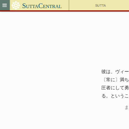
☸
≡
SuttaCentral
Sutta
彼は、ヴィー
〔常に〕満ち
圧者にして勇
る。というこ
ま