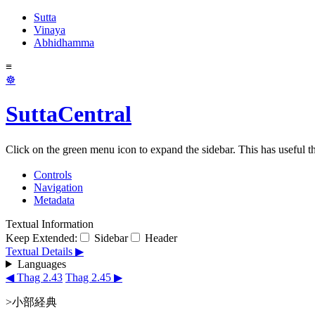
Sutta
Vinaya
Abhidhamma
≡
☸
SuttaCentral
Click on the green menu icon to expand the sidebar. This has useful thi
Controls
Navigation
Metadata
Textual Information
Keep Extended:
Sidebar
Header
Textual Details ▶
Languages
◀ Thag 2.43
Thag 2.45 ▶
>小部経典