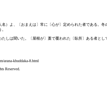
人名）よ、〔おまえは〕常に〔心が〕定められた者である。冬
う。
わたしは聞いた。〔屋根が〕藁で覆われた〔臥所〕ある者とし
com/arana-khuddaka-8.html
hts Reserved.