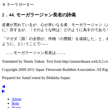
８ テーラガーター
2．44. モーガラージャン長老の詩偈
皮膚が荒れているが、心が幸いなる者、モーガラージャン（
に〕存するが、〔そのような時は〕どのように為すのであろ
「マガダ〔国〕の全部が、作物〔の豊饒〕を成就した」と、
ように。ということで――
……モーガラージャン長老は……。
Translated by
Shoda Taikan
. Text from http://aranavihaara.web.fc2.
Copyright 2009-2011 Japan Theravada Buddhist Association. All Rig
Prepared for SuttaCentral by
Bhikkhu Sujato
◀
▶
About
Help
Home