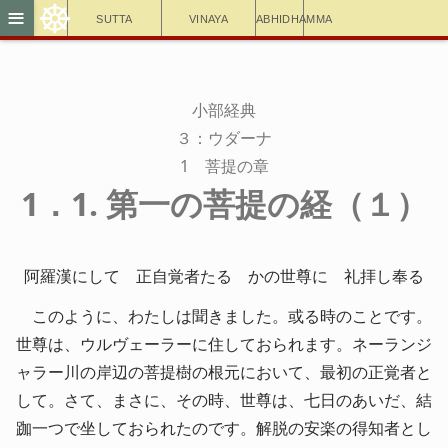
☸
≡
Sutta
Vinaya
Abhidhamma
小部経典
３：ウダーナ
1 菩提の章
1．1. 第一の菩提の経（１）
阿羅漢にして 正自覚者たる かの世尊に 礼拝し奉る
このように、わたしは聞きました。或る時のことです。
世尊は、ウルヴェーラーに住しておられます。ネーランジ
ャラー川の岸辺の菩提樹の根元において、最初の正覚者と
して。さて、まさに、その時、世尊は、七日のあいだ、結
跏一つで坐しておられたのです。解脱の安楽の得知者とし