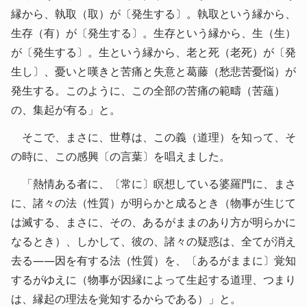
縁から、執取（取）が〔発生する〕。執取という縁から、
生存（有）が〔発生する〕。生存という縁から、生（生）
が〔発生する〕。生という縁から、老と死（老死）が〔発
生し〕、憂いと嘆きと苦痛と失意と葛藤（愁悲苦憂悩）が
発生する。このように、この全部の苦痛の範疇（苦蘊）
の、集起が有る」と。
そこで、まさに、世尊は、この義（道理）を知って、そ
の時に、この感興〔の言葉〕を唱えました。
「熱情ある者に、〔常に〕瞑想している婆羅門に、まさ
に、諸々の法（性質）が明らかと成るとき（物事が生じて
は滅する、まさに、その、あるがままのあり方が明らかに
なるとき）、しかして、彼の、諸々の疑惑は、全てが消え
去る――因を有する法（性質）を、〔あるがままに〕覚知
するがゆえに（物事が因縁によって生起する道理、つまり
は、縁起の理法を覚知するからである）」と。