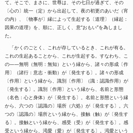
て。そこで、まさに、世尊は、その七日が過ぎて、その
〔心の〕統一（定）から出起して、夜の初更のあいだ（宵
の内）、〔物事が〕縁によって生起する〔道理〕（縁起：
因果の道理）を、順に、正しく、意“おもい”を為しまし
た。
「かくのごとく、これが存しているとき、これが有る。
これの生起あることから、これが生起する。すなわち、こ
の――無明（無明：無知）という縁から、諸々の形成〔作
用〕（諸行：意志・衝動）が〔発生する〕。諸々の形成
〔作用〕という縁から、識別〔作用〕（識：認識作用）が
〔発生する〕。識別〔作用〕という縁から、名前と形態
（名色：心と身体）が〔発生する〕。名前と形態という縁
から、六つの〔認識の〕場所（六処）が〔発生する〕。六
つの〔認識の〕場所という縁から、接触（触）が〔発生す
る〕。接触という縁から、感受（受）が〔発生する〕。感
受という縁から、渇愛（愛）が〔発生する〕。渇愛という