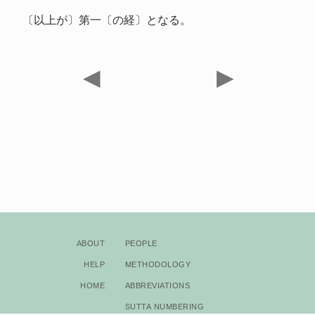
〔以上が〕第一〔の経〕となる。
◀
▶
About
People
Help
Methodology
Home
Abbreviations
Sutta Numbering