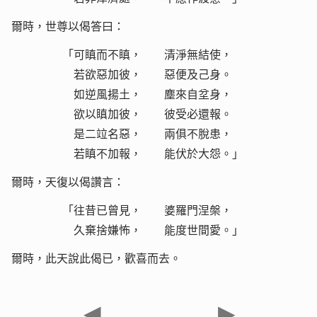
爾時，世尊以偈答曰：
「可瞋而不瞋， 清淨無結使，
若欲惡加彼， 惡便及己身。
如逆風揚土， 塵來自坌身，
欲以瞋加彼， 彼受必還報。
是二竝名惡， 兩俱不脫患，
若瞋不加報， 能伏於大怨。」
爾時，天復以偈讚言：
「往昔已曾見， 婆羅門涅槃，
久棄捨嫌怖， 能度世間愛。」
爾時，此天說此偈已，歡喜而去。
◀
▶