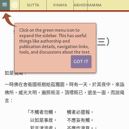
☸
≡
Sutta
Vinaya
Abhidhamma
Click on the green menu icon to
別譯雜阿含經
Saṃyuktāgama (2nd)
expand the sidebar. This has useful
（二七三）
SA-2 273
things like authorship and
publication details, navigation links,
tools, and discussions about the text.
Got It
如是我聞：
一時佛
在
舍衛國祇樹給孤
獨園。時有一天，於其夜中，來詣
佛所，威光大
明，遍照祇洹，頂禮既已，退坐一面，而說偈
言：
「不觸者勿觸， 觸者必還報，
以如是事故， 不應妄有觸。
若非津濟處， 不應作渡意。」