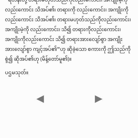
“ရဟန်းတို့ တရားမဟုတ်သည်ကိုလည်းကောင်း၊ အကျိုးမဲ့ကို
လည်းကောင်း သိအပ်၏၊ တရားကို လည်းကောင်း၊ အကျိုးကို
လည်းကောင်း သိအပ်၏၊ တရားမဟုတ်သည်ကိုလည်းကောင်း၊
အကျိုးမဲ့ကို လည်းကောင်း၊ သိ၍ တရားကိုလည်းကောင်း၊
အကျိုးကိုလည်းကောင်း သိ၍ တရားအားလျော်စွာ အကျိုး
အားလျော်စွာ ကျင့်အပ်၏”ဟု ဆိုခဲ့သော စကားကို ဤသည်ကို
စွဲ၍ ဆိုအပ်၏ဟု (မိန့်တော်မူ၏)။
ပဌမသုတ်။
◀
▶