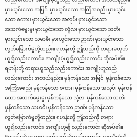
လည်းကောင်း၊ အကျိုးမဲ့ဟူသည် လည်းကောင်း အဘယ်နည်း။
မှားယွင်းသော အမြင်၊ မှားယွင်းသော အကြံအစည်၊ မှားယွင်း
သော စကား၊ မှားယွင်းသော အလုပ်၊ မှားယွင်းသော
အသက်မွေးမှု၊ မှားယွင်းသော လုံ့လ၊ မှားယွင်းသော သတိ၊
မှားယွင်းသော သမာဓိ၊ မှားယွင်းသော ဉာဏ်၊ မှားယွင်းသော
လွတ်မြောက်မှုတို့တည်း။ ရဟန်းတို့ ဤသည်ကို တရားမဟုတ်
ဟူ၍လည်းကောင်း၊ အကျိုးမဲ့ဟူ၍လည်းကောင်း ဆိုအပ်၏။
ရဟန်းတို့ တရားဟူသည်လည်းကောင်း၊ အကျိုးဟူသည်
လည်းကောင်း အဘယ်နည်း။ မှန်ကန်သော အမြင်၊ မှန်ကန်သော
အကြံအစည်၊ မှန်ကန်သော စကား၊ မှန်ကန်သော အလုပ်၊ မှန်ကန်
သော အသက်မွေးမှု၊ မှန်ကန်သော လုံ့လ၊ မှန်ကန်သော သတိ၊
မှန်ကန်သော သမာဓိ၊ မှန်ကန်သော ဉာဏ်၊ မှန်ကန်သော
လွတ်မြောက်မှုတို့တည်း။ ရဟန်းတို့ ဤသည်ကို တရား
ဟူ၍လည်းကောင်း၊ အကျိုးဟူ၍ လည်းကောင်း ဆိုအပ်၏။