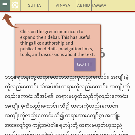
☸
≡
Sutta
Vinaya
Abhidhamma
အင်္ဂုတ္တရနိကာယ်
Click on the green menu icon to
expand the sidebar. This has useful
(၁၂) ၂-ပစ္စောရောဟဏိဝဂ်
things like authorship and
၁-ပဌမ အဓမ္မသုတ်
publication details, navigation links,
tools, and discussions about the text.
Got It
၁၁၃။ ရဟန်းတို့ တရားမဟုတ်သည်ကိုလည်းကောင်း၊ အကျိုးမဲ့
ကိုလည်းကောင်း သိအပ်၏၊ တရားကိုလည်းကောင်း၊ အကျိုးကို
လည်းကောင်း သိအပ်၏၊ တရားမဟုတ်သည်ကိုလည်းကောင်း၊
အကျိုး မဲ့ကိုလည်းကောင်း၊ သိ၍ တရားကိုလည်းကောင်း၊
အကျိုးကိုလည်းကောင်း သိ၍ တရားအားလျော်စွာ အကျိုး
အားလျော်စွာ ကျင့်အပ်၏။ ရဟန်းတို့ တရားမဟုတ်ဟူသည်