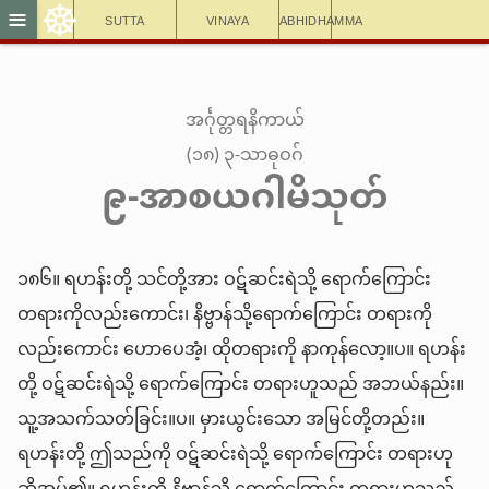
☸
≡
Sutta
Vinaya
Abhidhamma
အင်္ဂုတ္တရနိကာယ်
(၁၈) ၃-သာဓုဝဂ်
၉-အာစယဂါမိသုတ်
၁၈၆။ ရဟန်းတို့ သင်တို့အား ဝဋ်ဆင်းရဲသို့ ရောက်ကြောင်း
တရားကိုလည်းကောင်း၊ နိဗ္ဗာန်သို့ရောက်ကြောင်း တရားကို
လည်းကောင်း ဟောပေအံ့၊ ထိုတရားကို နာကုန်လော့။ပ။ ရဟန်း
တို့ ဝဋ်ဆင်းရဲသို့ ရောက်ကြောင်း တရားဟူသည် အဘယ်နည်း။
သူ့အသက်သတ်ခြင်း။ပ။ မှားယွင်းသော အမြင်တို့တည်း။
ရဟန်းတို့ ဤသည်ကို ဝဋ်ဆင်းရဲသို့ ရောက်ကြောင်း တရားဟု