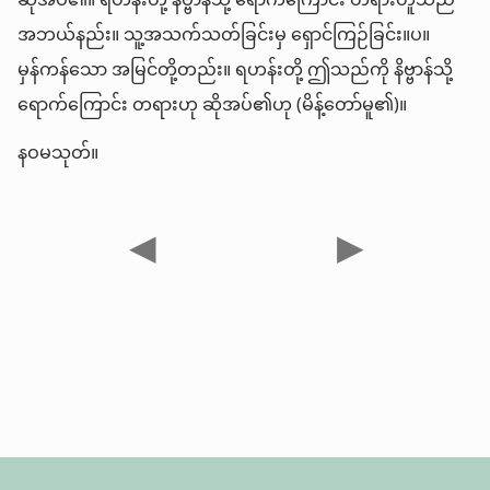
ဆိုအပ်၏။ ရဟန်းတို့ နိဗ္ဗာန်သို့ ရောက်ကြောင်း တရားဟူသည်
အဘယ်နည်း။ သူ့အသက်သတ်ခြင်းမှ ရှောင်ကြဉ်ခြင်း။ပ။
မှန်ကန်သော အမြင်တို့တည်း။ ရဟန်းတို့ ဤသည်ကို နိဗ္ဗာန်သို့
ရောက်ကြောင်း တရားဟု ဆိုအပ်၏ဟု (မိန့်တော်မူ၏)။
နဝမသုတ်။
◀
▶