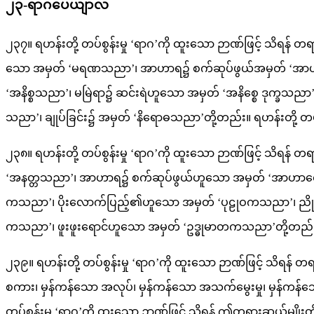
၂၃-ရာဂပေယျာလ
၂၃၇။ ရဟန်းတို့ တပ်စွန်းမှု ‘ရာဂ’ကို ထူးသော ဉာဏ်ဖြင့် သိရ
သော အမှတ် ‘မရဏသညာ’၊ အာဟာရ၌ စက်ဆုပ်ဖွယ်အမှတ် ‘အာဟ
‘အနိစ္စသညာ’၊ မမြဲရာ၌ ဆင်းရဲဟူသော အမှတ် ‘အနိစ္စေ ဒုက္ခသည
သညာ’၊ ချုပ်ခြင်း၌ အမှတ် ‘နိရောဓသညာ’တို့တည်း။ ရဟန်းတို့ တပ်စွ
၂၃၈။ ရဟန်းတို့ တပ်စွန်းမှု ‘ရာဂ’ကို ထူးသော ဉာဏ်ဖြင့် သိရန်
‘အနတ္တသညာ’၊ အာဟာရ၌ စက်ဆုပ်ဖွယ်ဟူသော အမှတ် ‘အာဟာရေ 
ကသညာ’၊ ပိုးလောက်ပြည့်၏ဟူသော အမှတ် ‘ပုဠုဝကသညာ’၊ ညို မဲ ပ
ကသညာ’၊ ဖူးဖူးရောင်ဟူသော အမှတ် ‘ဥဒ္ဓုမာတကသညာ’တို့တည်း။ ရဟန
၂၃၉။ ရဟန်းတို့ တပ်စွန်းမှု ‘ရာဂ’ကို ထူးသော ဉာဏ်ဖြင့် သိရန်
စကား၊ မှန်ကန်သော အလုပ်၊ မှန်ကန်သော အသက်မွေးမှု၊ မှန်ကန်သော
တပ်စွန်းမှု ‘ရာဂ’ကို ထူးသော ဉာဏ်ဖြင့် သိရန် ဤတရားဆယ်မျိုးတို့