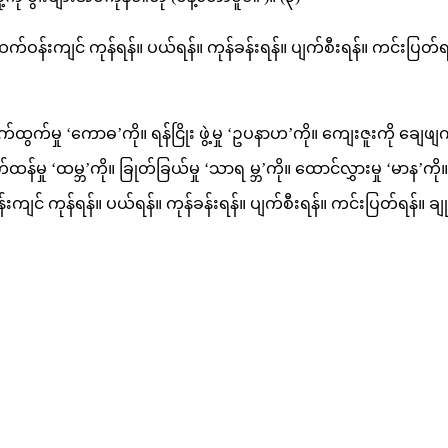
်ဝန်းကျင် ကုန်ရန်။ ပယ်ရန်။ ကုန်ခန်းရန်။ ပျက်စီးရန်။ ကင်းပြတ်ရန်။ 
ှု ‘ကောဓ’ကို။ ရန်ငြိုး ဖွဲ့မှု ‘ဥပနာဟ’ကို။ ကျေးဇူးကို ချေဖျက်မှု 
န်မှု ‘ထမ္ဘ’ကို။ ခြုတ်ခြယ်မှု ‘သာရ မ္ဘ’ကို။ ထောင်လွှားမှု ‘မာန’ကို။
ကျင် ကုန်ရန်။ ပယ်ရန်။ ကုန်ခန်းရန်။ ပျက်စီးရန်။ ကင်းပြတ်ရန်။ ချုပ