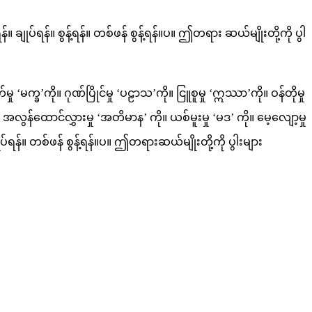
ချုပ်ရန်။ စွန့်ရန်။ တစ်ဖန် စွန့်ရန်။ပ။ ဤတရား ဆယ်မျိုးတို့ကို ပွါ
‘မက္ခ’ကို။ ဂုဏ်ပြိုင်မှု ‘ပဠာသ’ကို။ ငြူစူမှု ‘ဣဿာ’ကို။ ဝန်တိုမှု
 အလွန်ထောင်လွှားမှု ‘အတိမာန’ ကို။ ယစ်မူးမှု ‘မဒ’ ကို။ မေ့လျော့မှု
်ရန်။ တစ်ဖန် စွန့်ရန်။ပ။ ဤတရားဆယ်မျိုးတို့ကို ပွါးများ