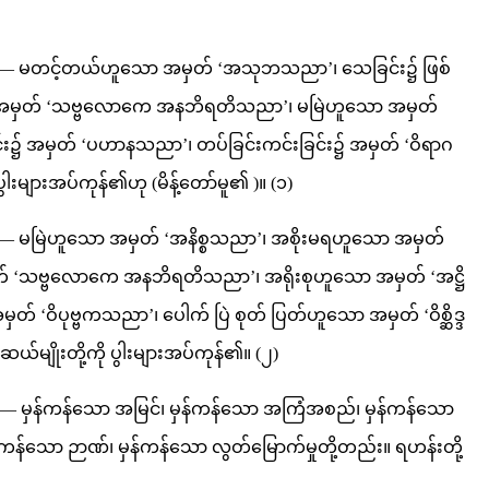
နည်းဟူမူ— မတင့်တယ်ဟူသော အမှတ် ‘အသုဘသညာ’၊ သေခြင်း၌ ဖြစ်
အမှတ် ‘သဗ္ဗလောကေ အနဘိရတိသညာ’၊ မမြဲဟူသော အမှတ်
င်း၌ အမှတ် ‘ပဟာနသညာ’၊ တပ်ခြင်းကင်းခြင်း၌ အမှတ် ‘ဝိရာဂ
ါးများအပ်ကုန်၏ဟု (မိန့်တော်မူ၏ )။ (၁)
းဟူမူ— မမြဲဟူသော အမှတ် ‘အနိစ္စသညာ’၊ အစိုးမရဟူသော အမှတ်
 ‘သဗ္ဗလောကေ အနဘိရတိသညာ’၊ အရိုးစုဟူသော အမှတ် ‘အဋ္ဌိ
ဝိပုဗ္ဗကသညာ’၊ ပေါက် ပြဲ စုတ် ပြတ်ဟူသော အမှတ် ‘ဝိစ္ဆိဒ္ဒ
မျိုးတို့ကို ပွါးများအပ်ကုန်၏။ (၂)
းဟူမူ— မှန်ကန်သော အမြင်၊ မှန်ကန်သော အကြံအစည်၊ မှန်ကန်သော
ကန်သော ဉာဏ်၊ မှန်ကန်သော လွတ်မြောက်မှုတို့တည်း။ ရဟန်းတို့