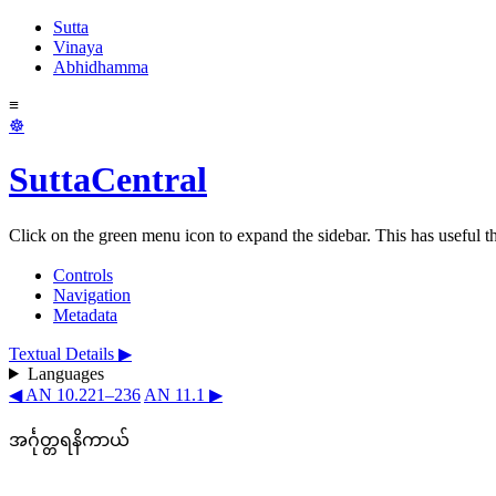
Sutta
Vinaya
Abhidhamma
≡
☸
SuttaCentral
Click on the green menu icon to expand the sidebar. This has useful thi
Controls
Navigation
Metadata
Textual Details ▶
Languages
◀ AN 10.221–236
AN 11.1 ▶
အင်္ဂုတ္တရနိကာယ်