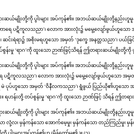
န် တရားဆယ်မျိုးတို့ကို ပွါးများ အပ်ကုန်၏။ အဘယ်ဆယ်မျိုးတို့
ာရေ ပဋိကူလသညာ’၊ လောက အားလုံး၌ မမွေ့လျော်ဖွယ်ဟူသော 
ာ’၊ ဆင်းရဲရာ၌ အစိုးမရဟူသော အမှတ် ‘ဒုက္ခေ အနတ္တသညာ’၊ ပယ်ခြ
န်းမှု ‘ရာဂ’ကို ထူးသော ဉာဏ်ဖြင့်သိရန် ဤတရားဆယ်မျိုးတို့ကို ပွ
 တရားဆယ်မျိုးတို့ကို ပွါးများ အပ်ကုန်၏။ အဘယ်ဆယ်မျိုးတို့နည်
ပဋိကူလသညာ’၊ လောက အားလုံး၌ မမွေ့လျော်ဖွယ်ဟူသော အမှတ်
ုပ်ဟူသော အမှတ် ‘ဝိနီလကသညာ’၊ ရွံဖွယ် ပြည်ယို၏ဟူသော အမှတ် ‘
်းတို့ တပ်စွန်းမှု ‘ရာဂ’ကို ထူးသော ဉာဏ်ဖြင့် သိရန် ဤတရားဆယ်
 တရားဆယ်မျိုးတို့ကို ပွါးများ အပ်ကုန်၏။ အဘယ်ဆယ်မျိုးတို့နည်
 လုံ့လ၊ မှန်ကန်သော အောက်မေ့မှု၊ မှန်ကန်သော တည်ကြည်မှု၊ မှန်
ကို ပွါးများအပ်ကုန်၏ဟု (မိန့်တော်မူ၏ )။ (၃)