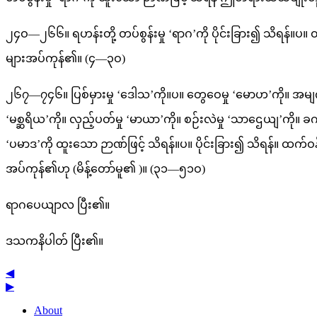
၂၄ဝ—၂၆၆။ ရဟန်းတို့ တပ်စွန်းမှု ‘ရာဂ’ကို ပိုင်းခြား၍ သိရန်။ပ။ ထက
များအပ်ကုန်၏။ (၄—၃ဝ)
၂၆၇—၇၄၆။ ပြစ်မှားမှု ‘ဒေါသ’ကို။ပ။ တွေဝေမှု ‘မောဟ’ကို။ အမျက်ထွက်မ
‘မစ္ဆရိယ’ကို။ လှည့်ပတ်မှု ‘မာယာ’ကို။ စဉ်းလဲမှု ‘သာဌေယျ’ကို။ ခက်ထ
‘ပမာဒ’ကို ထူးသော ဉာဏ်ဖြင့် သိရန်။ပ။ ပိုင်းခြား၍ သိရန်။ ထက်ဝန်း
အပ်ကုန်၏ဟု (မိန့်တော်မူ၏ )။ (၃၁—၅၁ဝ)
ရာဂပေယျာလ ပြီး၏။
ဒသကနိပါတ် ပြီး၏။
◀
▶
About