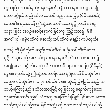
တို့ မမှီဝဲထိုက် မဆည်းကပ်ထိုက် မချဉ်းကပ် ထိုက်သော ပုဂ္ဂိုလ်
ဟူသည် အဘယ်နည်း၊ ရဟန်းတို့ ဤသာသနာတော်၌ အချို့
သော ပုဂ္ဂိုလ်သည် သီလ သမာဓိ ပညာအားဖြင့် (မိမိအောက်)
ယုတ်၏။ ရဟန်းတို့ ဤသို့သဘောရှိသော ပုဂ္ဂိုလ်ကို အစဉ်
သနားခြင်း အစဉ်စောင့်ရှောက်ခြင်းကို ကြဉ်ထား၍ (မိမိ
အကျိုးငှါ) မမှီဝဲထိုက် မဆည်းကပ်ထိုက် မချဉ်း ကပ်ထိုက်။
ရဟန်းတို့ မှီဝဲထိုက် ဆည်းကပ်ထိုက် ချဉ်းကပ်ထိုက်သော
ပုဂ္ဂိုလ်ဟူသည် အဘယ်နည်း၊ ရဟန်းတို့ ဤသာသနာတော်၌
အချို့သော ပုဂ္ဂိုလ်သည် သီလ သမာဓိ ပညာအားဖြင့် (မိမိနှင့်)
တူ၏၊ ရဟန်းတို့ ဤသို့သဘောရှိသော ပုဂ္ဂိုလ်ကို မှီဝဲထိုက်၏၊
ဆည်းကပ်ထိုက်၏၊ ချဉ်းကပ်ထိုက်၏။ ထိုသို့ဖြစ်ခြင်းသည် အ
ဘယ့်ကြောင့်နည်း၊ သီလအားဖြင့် တူခြင်းသို့ ရောက်ကုန်သော
သူတော်ကောင်းတို့၏ သီလကို အကြောင်းပြု၍ဖြစ်သော စကား
သည်လည်း ငါတို့အား ဖြစ်လတ္တံ့၊ ထို စကားသည်လည်း ငါတို့