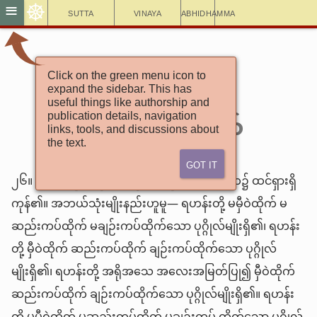
☸
≡
Sutta
Vinaya
Abhidhamma
အင်္ဂုတ္တရနိကာယ်
Click on the green menu icon to
expand the sidebar. This has
၃-ပုဂ္ဂလဝဂ်
useful things like authorship and
၆-သေဝိတဗ္ဗသုတ်
publication details, navigation
links, tools, and discussions about
the text.
Got It
၂၆။ ရဟန်းတို့ ဤပုဂ္ဂိုလ်သုံးမျိုးတို့သည် လောက၌ ထင်ရှားရှိ
ကုန်၏။ အဘယ်သုံးမျိုးနည်းဟူမူ— ရဟန်းတို့ မမှီဝဲထိုက် မ
ဆည်းကပ်ထိုက် မချဉ်းကပ်ထိုက်သော ပုဂ္ဂိုလ်မျိုးရှိ၏၊ ရဟန်း
တို့ မှီဝဲထိုက် ဆည်းကပ်ထိုက် ချဉ်းကပ်ထိုက်သော ပုဂ္ဂိုလ်
မျိုးရှိ၏၊ ရဟန်းတို့ အရိုအသေ အလေးအမြတ်ပြု၍ မှီဝဲထိုက်
ဆည်းကပ်ထိုက် ချဉ်းကပ်ထိုက်သော ပုဂ္ဂိုလ်မျိုးရှိ၏။ ရဟန်း