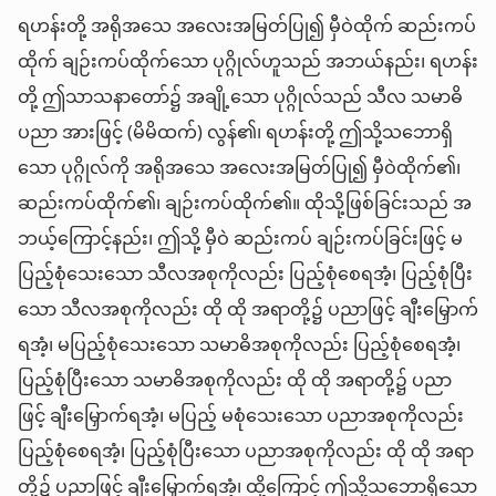
ရဟန်းတို့ အရိုအသေ အလေးအမြတ်ပြု၍ မှီဝဲထိုက် ဆည်းကပ်
ထိုက် ချဉ်းကပ်ထိုက်သော ပုဂ္ဂိုလ်ဟူသည် အဘယ်နည်း၊ ရဟန်း
တို့ ဤသာသနာတော်၌ အချို့သော ပုဂ္ဂိုလ်သည် သီလ သမာဓိ
ပညာ အားဖြင့် (မိမိထက်) လွန်၏၊ ရဟန်းတို့ ဤသို့သဘောရှိ
သော ပုဂ္ဂိုလ်ကို အရိုအသေ အလေးအမြတ်ပြု၍ မှီဝဲထိုက်၏၊
ဆည်းကပ်ထိုက်၏၊ ချဉ်းကပ်ထိုက်၏။ ထိုသို့ဖြစ်ခြင်းသည် အ
ဘယ့်ကြောင့်နည်း၊ ဤသို့ မှီဝဲ ဆည်းကပ် ချဉ်းကပ်ခြင်းဖြင့် မ
ပြည့်စုံသေးသော သီလအစုကိုလည်း ပြည့်စုံစေရအံ့၊ ပြည့်စုံပြီး
သော သီလအစုကိုလည်း ထို ထို အရာတို့၌ ပညာဖြင့် ချီးမြှောက်
ရအံ့၊ မပြည့်စုံသေးသော သမာဓိအစုကိုလည်း ပြည့်စုံစေရအံ့၊
ပြည့်စုံပြီးသော သမာဓိအစုကိုလည်း ထို ထို အရာတို့၌ ပညာ
ဖြင့် ချီးမြှောက်ရအံ့၊ မပြည့် မစုံသေးသော ပညာအစုကိုလည်း
ပြည့်စုံစေရအံ့၊ ပြည့်စုံပြီးသော ပညာအစုကိုလည်း ထို ထို အရာ
တို့၌ ပညာဖြင့် ချီးမြှောက်ရအံ့၊ ထို့ကြောင့် ဤသို့သဘောရှိသော