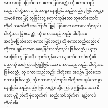
အား အစဉ် မပြတ်သော စကားဖြစ်လတ္တံ့၊ ထို စကားသည်
လည်း ငါတို့အား ချမ်းသာစွာ နေရခြင်းသည်လည်း့ဖြစ်လတ္တံ့။
သမာဓိအားဖြင့် တူခြင်းသို့ ရောက်ကုန်သော သူတော်ကောင်း
တို့၏ သမာဓိကို အကြောင်းပြု၍ ဖြစ်သော စကားသည်လည်း
ငါတို့အား ဖြစ်လတ္တံ့၊ ထို စကားသည်လည်း ငါတို့အား
အစဉ်မပြတ်သော စကား ဖြစ်လတ္တံ့၊ ထို စကားသည်လည်း ငါ
တို့အား ချမ်းသာစွာ နေရခြင်းသည်လည်း ဖြစ်လတ္တံ့။ ပညာ
အားဖြင့် တူခြင်းသို့ ရောက်ကုန်သော သူတော်ကောင်းတို့၏
ပညာကို အကြောင်းပြု၍ဖြစ်သော စကားသည်လည်း ငါတို့အား
ဖြစ်လတ္တံ့၊ ထို စကားသည်လည်း ငါတို့အား အစဉ်မပြတ်သော
စကား ဖြစ်လတ္တံ့၊ ထို စကားသည်လည်း ငါတို့အား ချမ်းသာစွာ
နေရခြင်းသည်လည်း ဖြစ်လတ္တံ့။ ထို့ကြောင့် ဤသို့သဘော ရှိ
သော ပုဂ္ဂိုလ်ကို မှီဝဲထိုက်၏၊ ဆည်းကပ်ထိုက်၏၊ ချဉ်းကပ်
ထိုက်၏။