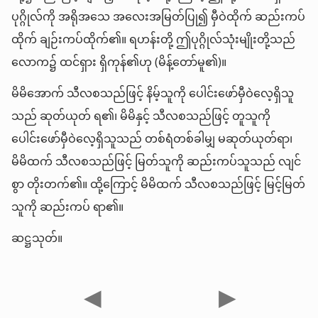
ပုဂ္ဂိုလ်ကို အရိုအသေ အလေးအမြတ်ပြု၍ မှီဝဲထိုက် ဆည်းကပ်
ထိုက် ချဉ်းကပ်ထိုက်၏။ ရဟန်းတို့ ဤပုဂ္ဂိုလ်သုံးမျိုးတို့သည်
လောက၌ ထင်ရှား ရှိကုန်၏ဟု (မိန့်တော်မူ၏)။
မိမိအောက် သီလစသည်ဖြင့် နိမ့်သူကို ပေါင်းဖော်မှီဝဲလေ့ရှိသူ
သည် ဆုတ်ယုတ် ရ၏၊ မိမိနှင့် သီလစသည်ဖြင့် တူသူကို
ပေါင်းဖော်မှီဝဲလေ့ရှိသူသည် တစ်ရံတစ်ခါမျှ မဆုတ်ယုတ်ရာ၊
မိမိထက် သီလစသည်ဖြင့် မြတ်သူကို ဆည်းကပ်သူသည် လျင်
စွာ တိုးတက်၏။ ထို့ကြောင့် မိမိထက် သီလစသည်ဖြင့် မြင့်မြတ်
သူကို ဆည်းကပ် ရာ၏။
ဆဋ္ဌသုတ်။
◀
▶