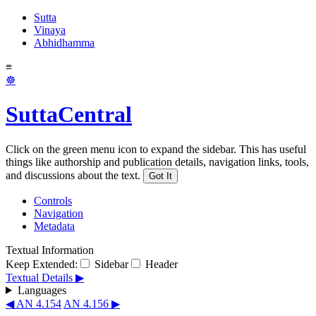
Sutta
Vinaya
Abhidhamma
≡
☸
SuttaCentral
Click on the green menu icon to expand the sidebar. This has useful
things like authorship and publication details, navigation links, tools,
and discussions about the text.
Got It
Controls
Navigation
Metadata
Textual Information
Keep Extended:
Sidebar
Header
Textual Details ▶
Languages
◀ AN 4.154
AN 4.156 ▶