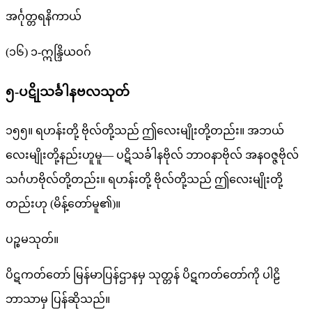
အင်္ဂုတ္တရနိကာယ်
(၁၆) ၁-ဣန္ဒြိယဝဂ်
၅-ပဋိုသင်္ခါနဗလသုတ်
၁၅၅။ ရဟန်းတို့ ဗိုလ်တို့သည် ဤလေးမျိုးတို့တည်း။ အဘယ်
လေးမျိုးတို့နည်းဟူမူ— ပဋိသင်္ခါနဗိုလ် ဘာဝနာဗိုလ် အနဝဇ္ဇဗိုလ်
သင်္ဂဟဗိုလ်တို့တည်း။ ရဟန်းတို့ ဗိုလ်တို့သည် ဤလေးမျိုးတို့
တည်းဟု (မိန့်တော်မူ၏)။
ပဉ္စမသုတ်။
ပိဋကတ်တော် မြန်မာပြန်ဌာနမှ သုတ္တန် ပိဋကတ်တော်ကို ပါဠိ
ဘာသာမှ ပြန်ဆိုသည်။