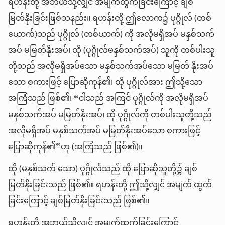
ရဟန်းတို့ အဘယ်သို့လျှင် အမျက်ထွက်ခြင်းကြောင့် ချစ်
မြတ်နိုးခြင်းဖြစ်သနည်း။ ရဟန်းတို့ ဤလောက၌ ပုဂ္ဂိုလ် (တစ်
ယောက်)သည် ပုဂ္ဂိုလ် (တစ်ယာက်) ကို အလိုမရှိအပ် မနှစ်သက်
အပ် မမြတ်နိုးအပ်၊ ထို (ပုဂ္ဂိုလ်မနှစ်သက်အပ်) သူကို တစ်ပါးသူ
တို့သည် အလိုမရှိအပ်သော မနှစ်သက်အပ်သော မမြတ် နိုးအပ်
သော စကားဖြင့် ပြောဆိုကုန်၏၊ ထို ပုဂ္ဂိုလ်အား ဤသို့သော
အကြံသည် ဖြစ်၏၊ “ငါသည် အကြင် ပုဂ္ဂိုလ်ကို အလိုမရှိအပ်
မနှစ်သက်အပ် မမြတ်နိုးအပ်၊ ထို ပုဂ္ဂိုလ်ကို တစ်ပါးသူတို့သည်
အလိုမရှိအပ် မနှစ်သက်အပ် မမြတ်နိုးအပ်သော စကားဖြင့်
ပြောဆိုကုန်၏”ဟု (အကြံသည် ဖြစ်၏)။
ထို (မနှစ်သက် သော) ပုဂ္ဂိုလ်သည် ထို ပြောဆိုသူတို့၌ ချစ်
မြတ်နိုးခြင်းသည် ဖြစ်၏။ ရဟန်းတို့ ဤသို့လျှင် အမျက် ထွက်
ခြင်းကြောင့် ချစ်မြတ်နိုးခြင်းသည် ဖြစ်၏။
ရဟန်းတို့ အဘယ်သို့လျှင် အမျက်ထွက်ခြင်းကြောင့်