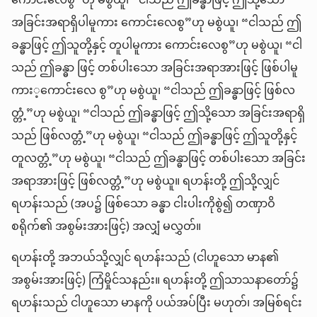
ကောင်းလေစွ”ဟု မစွဲယူ၊ “ငါသည် ဤခန္ဓာဖြင့် ဤသို့သော
အခြင်းအရာရှိပါမူကား ကောင်းလေစွ”ဟု မစွဲယူ၊ “ငါသည် ဤ
ခန္ဓာဖြင့် ဤသူတို့နှင့် တူပါမူကား ကောင်းလေစွ”ဟု မစွဲယူ၊ “ငါ
သည် ဤခန္ဓာ ဖြင့် တစ်ပါးသော အခြင်းအရာအားဖြင့် ဖြစ်ပါမူ
ကား့ကောင်းလေ စွ”ဟု မစွဲယူ၊ “ငါသည် ဤခန္ဓာဖြင့် ဖြစ်လ
တ္တံ့”ဟု မစွဲယူ၊ “ငါသည် ဤခန္ဓာဖြင့် ဤသို့သော အခြင်းအရာရှိ
သည် ဖြစ်လတ္တံ့”ဟု မစွဲယူ၊ “ငါသည် ဤခန္ဓာဖြင့် ဤသူတို့နှင့်
တူလတ္တံ့”ဟု မစွဲယူ၊ “ငါသည် ဤခန္ဓာဖြင့် တစ်ပါးသော အခြင်း
အရာအားဖြင့် ဖြစ်လတ္တံ့”ဟု မစွဲယူ။ ရဟန်းတို့ ဤသို့လျှင်
ရဟန်းသည် (အပ၌ ဖြစ်သော ခန္ဓာ ငါးပါးကိုစွဲ၍ တဏှာဝိ
စရိုက်၏ အစွမ်းအားဖြင့်) အလျှံ မလွှတ်။
ရဟန်းတို့ အဘယ်သို့လျှင် ရဟန်းသည် (ငါဟူသော မာန၏
အစွမ်းအားဖြင့်) ကြံမှိုင်သနည်း။ ရဟန်းတို့ ဤသာသနာတော်၌
ရဟန်းသည် ငါဟူသော မာနကို ပယ်အပ်ပြီး မဟုတ်၊ အမြစ်ရင်း