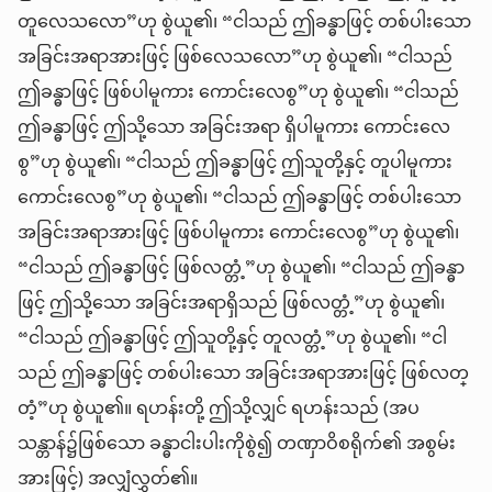
တူလေသလော”ဟု စွဲယူ၏၊ “ငါသည် ဤခန္ဓာဖြင့် တစ်ပါးသော
အခြင်းအရာအားဖြင့် ဖြစ်လေသလော”ဟု စွဲယူ၏၊ “ငါသည်
ဤခန္ဓာဖြင့် ဖြစ်ပါမူကား ကောင်းလေစွ”ဟု စွဲယူ၏၊ “ငါသည်
ဤခန္ဓာဖြင့် ဤသို့သော အခြင်းအရာ ရှိပါမူကား ကောင်းလေ
စွ”ဟု စွဲယူ၏၊ “ငါသည် ဤခန္ဓာဖြင့် ဤသူတို့နှင့် တူပါမူကား
ကောင်းလေစွ”ဟု စွဲယူ၏၊ “ငါသည် ဤခန္ဓာဖြင့် တစ်ပါးသော
အခြင်းအရာအားဖြင့် ဖြစ်ပါမူကား ကောင်းလေစွ”ဟု စွဲယူ၏၊
“ငါသည် ဤခန္ဓာဖြင့် ဖြစ်လတ္တံ့”ဟု စွဲယူ၏၊ “ငါသည် ဤခန္ဓာ
ဖြင့် ဤသို့သော အခြင်းအရာရှိသည် ဖြစ်လတ္တံ့”ဟု စွဲယူ၏၊
“ငါသည် ဤခန္ဓာဖြင့် ဤသူတို့နှင့် တူလတ္တံ့”ဟု စွဲယူ၏၊ “ငါ
သည် ဤခန္ဓာဖြင့် တစ်ပါးသော အခြင်းအရာအားဖြင့် ဖြစ်လတ္
တံ့”ဟု စွဲယူ၏။ ရဟန်းတို့ ဤသို့လျှင် ရဟန်းသည် (အပ
သန္တာန်၌ဖြစ်သော ခန္ဓာငါးပါးကိုစွဲ၍ တဏှာဝိစရိုက်၏ အစွမ်း
အားဖြင့်) အလျှံလွှတ်၏။