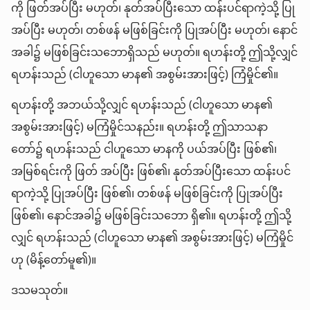
ကို ဖြတ်အပ်ပြီး မဟုတ်၊ နုတ်အပ်ပြီးသော ထန်းပင်ရာကဲ့သို့ ပြု
အပ်ပြီး မဟုတ်၊ တစ်ဖန် မဖြစ်ခြင်းကို ပြုအပ်ပြီး မဟုတ်၊ နောင်
အခါ၌ မဖြစ်ခြင်းသဘောရှိသည် မဟုတ်။ ရဟန်းတို့ ဤသို့လျှင်
ရဟန်းသည် (ငါဟူသော မာန၏ အစွမ်းအားဖြင့်) ကြံမှိုင်၏။
ရဟန်းတို့ အဘယ်သို့လျှင် ရဟန်းသည် (ငါဟူသော မာန၏
အစွမ်းအားဖြင့်) မကြံမှိုင်သနည်း။ ရဟန်းတို့ ဤသာသနာ
တော်၌ ရဟန်းသည် ငါဟူသော မာနကို ပယ်အပ်ပြီး ဖြစ်၏၊
အမြစ်ရင်းကို ဖြတ် အပ်ပြီး ဖြစ်၏၊ နုတ်အပ်ပြီးသော ထန်းပင်
ရာကဲ့သို့ ပြုအပ်ပြီး ဖြစ်၏၊ တစ်ဖန် မဖြစ်ခြင်းကို ပြုအပ်ပြီး
ဖြစ်၏၊ နောင်အခါ၌ မဖြစ်ခြင်းသဘော ရှိ၏။ ရဟန်းတို့ ဤသို့
လျှင် ရဟန်းသည် (ငါဟူသော မာန၏ အစွမ်းအားဖြင့်) မကြံမှိုင်
ဟု (မိန့်တော်မူ၏)။
ဒသမသုတ်။