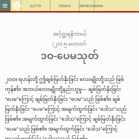
☸
≡
Sutta
Vinaya
Abhidhamma
အင်္ဂုတ္တရနိကာယ်
(၂ဝ) ၅-မဟာဝဂ်
၁ဝ-ပေမသုတ်
၂ဝဝ။ ရဟန်းတို့ ဤချစ်မြတ်နိုးခြင်း လေးမျိုးတို့သည် ဖြစ်
ကုန်၏။ အဘယ်လေးမျိုးတို့နည်းဟူမူ— ချစ်မြတ်နိုးခြင်း
‘ပေမ’ကြောင့် ချစ်မြတ်နိုးခြင်း ‘ပေမ’သည် ဖြစ်၏။ ချစ်
မြတ်နိုးခြင်း ‘ပေမ’ကြောင့် အမျက်ထွက်ခြင်း ‘ဒေါသ’သည်
ဖြစ်၏။ အမျက်ထွက်ခြင်း ‘ဒေါသ’ကြောင့် ချစ်မြတ်နိုးခြင်း
‘ပေမ’သည် ဖြစ်၏။ အမျက်ထွက်ခြင်း ‘ဒေါသ’ကြောင့်