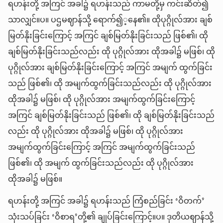
ရဟန်းတို့ အကြင် အခါ၌ ရဟန်းသည် ကာမတို့မှ ကင်းဆိတ်၍
သာလျှင်။ပ။ ပဌမဈာန်သို့ ရောက်၍့နေ၏။ ထိုပုဂ္ဂိုလ်အား ချစ်
မြတ်နိုးခြင်းကြောင့် အကြင် ချစ်မြတ်နိုးခြင်းသည် ဖြစ်၏၊ ထို
ချစ်မြတ်နိုးခြင်းသည်လည်း ထို ပုဂ္ဂိုလ်အား ထိုအခါ၌ မဖြစ်၊ ထို
ပုဂ္ဂိုလ်အား ချစ်မြတ်နိုးခြင်းကြောင့် အကြင် အမျက် ထွက်ခြင်း
သည် ဖြစ်၏၊ ထို အမျက်ထွက်ခြင်းသည်လည်း ထို ပုဂ္ဂိုလ်အား
ထိုအခါ၌ မဖြစ်၊ ထို ပုဂ္ဂိုလ်အား အမျက်ထွက်ခြင်းကြောင့်
အကြင် ချစ်မြတ်နိုးခြင်းသည် ဖြစ်၏၊ ထို ချစ်မြတ်နိုးခြင်းသည်
လည်း ထို ပုဂ္ဂိုလ်အား ထိုအခါ၌ မဖြစ်၊ ထို ပုဂ္ဂိုလ်အား
အမျက်ထွက်ခြင်းကြောင့် အကြင် အမျက်ထွက်ခြင်းသည်
ဖြစ်၏၊ ထို အမျက် ထွက်ခြင်းသည်လည်း ထို ပုဂ္ဂိုလ်အား
ထိုအခါ၌ မဖြစ်။
ရဟန်းတို့ အကြင် အခါ၌ ရဟန်းသည် ကြံစည်ခြင်း ‘ဝိတက်’
သုံးသပ်ခြင်း ‘ဝိစာရ’တို့၏ ချုပ်ခြင်းကြောင့်။ပ။ ဒုတိယဈာန်သို့