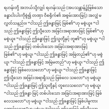
ရဟန်းတို့ အဘယ်သို့လျှင် ရဟန်းသည် (အပသန္တာန်၌ဖြစ်သော
ခန္ဓာငါးပါးကိုစွဲ၍ တဏှာ ဝိစရိုက်၏ အစွမ်းအားဖြင့်) အလျှံ မ
လွှတ်သနည်း။ “ငါသည် ဤခန္ဓာဖြင့် ဖြစ်၏”ဟု မစွဲယူ။ “ငါ
သည် ဤခန္ဓာဖြင့် ဤသို့သော အခြင်းအရာအားဖြင့် ဖြစ်၏”ဟု
မစွဲယူ။ “ငါသည် ဤခန္ဓာဖြင့် ဤသူတို့နှင့် တူ၏”ဟု မစွဲယူ၊ “ငါ
သည် ဤခန္ဓာဖြင့် တစ်ပါးသော အခြင်းအရာအားဖြင့်
ဖြစ်၏”ဟု မစွဲယူ၊ “ငါသည် ဤခန္ဓာဖြင့် အမြဲတည်၏”ဟု မစွဲ
ယူ၊ “ငါသည် ဤခန္ဓာဖြင့် အမြဲမတည်”ဟု မစွဲယူ၊ “ငါသည် ဤ
ခန္ဓာဖြင့် ဖြစ်လေသလော”ဟု မစွဲယူ၊ “ငါသည် ဤခန္ဓာဖြင့်
ဤသို့သော အခြင်းအရာရှိသည် ဖြစ်လေ သလော”ဟု မစွဲယူ၊
“ငါသည် ဤခန္ဓာဖြင့် ဤသူတို့နှင့် တူလေသလော”ဟု မစွဲယူ၊
“ငါသည် ဤခန္ဓာ ဖြင့် တစ်ပါးသော အခြင်းအရာအားဖြင့် ဖြစ်
လေသလော”ဟု မစွဲယူ၊ “ငါသည် ဤခန္ဓာဖြင့် ဖြစ်ပါမူကား