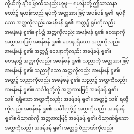
ကိုယ်ကို ချီးမြှောက်သနည်းဟူမူ— ရဟန်းတို့ ဤသာသနာ
တော်၌ ရဟန်းသည် ရုပ်ကို အတ္တအားဖြင့် အဖန်ဖန် ရှု၏၊ ရုပ်ရှိ
သော အတ္တကိုလည်း အဖန်ဖန် ရှု၏၊ အတ္တ၌ ရုပ်ကိုလည်း
အဖန်ဖန် ရှု၏။ ရုပ်၌ အတ္တကိုလည်း အဖန်ဖန် ရှု၏၊ ဝေဒနာကို
အတ္တအားဖြင့် အဖန်ဖန် ရှု၏၊ ဝေဒနာရှိသော အတ္တကိုလည်း
အဖန်ဖန် ရှု၏၊ အတ္တ၌ ဝေဒနာကိုလည်း အဖန်ဖန် ရှု၏၊
ဝေဒနာ၌ အတ္တကိုလည်း အဖန်ဖန် ရှု၏၊ သညာကို အတ္တအားဖြင့်
အဖန်ဖန် ရှု၏၊ သညာရှိသော အတ္တကိုလည်း အဖန်ဖန် ရှု၏၊
အတ္တ၌ သညာကိုလည်း အဖန်ဖန် ရှု၏၊ သညာ၌ အတ္တကိုလည်း
အဖန်ဖန် ရှု၏။ သင်္ခါရတို့ကို အတ္တအားဖြင့် အဖန်ဖန် ရှု၏၊
သင်္ခါရရှိသော အတ္တကိုလည်း အဖန်ဖန် ရှု၏။ အတ္တ၌ သင်္ခါရတို့
ကိုလည်း အဖန်ဖန် ရှု၏၊ သင်္ခါရတို့၌ အတ္တကိုလည်း အဖန်ဖန်
ရှု၏။ ဝိညာဏ်ကို အတ္တအားဖြင့် အဖန်ဖန် ရှု၏၊ ဝိညာဏ်ရှိသော
အတ္တကိုလည်း အဖန်ဖန် ရှု၏၊ အတ္တ၌ ဝိညာဏ်ကိုလည်း