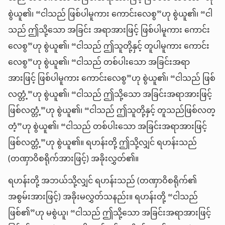
စွဲယူ၏၊ “ငါသည် ဖြစ်ပါမူကား ကောင်းလေစွ”ဟု စွဲယူ၏၊ “ငါ
သည် ဤသို့သော အခြင်း အရာအားဖြင့် ဖြစ်ပါမူကား ကောင်း
လေစွ”ဟု စွဲယူ၏၊ “ငါသည် ဤသူတို့နှင့် တူပါမူကား ကောင်း
လေစွ”ဟု စွဲယူ၏၊ “ငါသည် တစ်ပါးသော အခြင်းအရာ
အားဖြင့် ဖြစ်ပါမူကား ကောင်းလေစွ”ဟု စွဲယူ၏၊ “ငါသည် ဖြစ်
လတ္တံ့”ဟု စွဲယူ၏၊ “ငါသည် ဤသို့သော အခြင်းအရာအားဖြင့်
ဖြစ်လတ္တံ့”ဟု စွဲယူ၏၊ “ငါသည် ဤသူတို့နှင့် တူသည်ဖြစ်လတ္
တံ့”ဟု စွဲယူ၏၊ “ငါသည် တစ်ပါးသော အခြင်းအရာအားဖြင့်
ဖြစ်လတ္တံ့”ဟု စွဲယူ၏။ ရဟန်းတို့ ဤသို့လျှင် ရဟန်းသည်
(တဏှာဝိစရိုက်အားဖြင့်) အခိုးလွှတ်၏။
ရဟန်းတို့ အဘယ်သို့လျှင် ရဟန်းသည် (တဏှာဝိစရိုက်၏
အစွမ်းအားဖြင့်) အခိုးမလွှတ်သနည်း။ ရဟန်းတို့ “ငါသည်
ဖြစ်၏”ဟု မစွဲယူ၊ “ငါသည် ဤသို့သော အခြင်းအရာအားဖြင့်