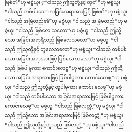
ဖြစ်၏”ဟု မစွဲယူ၊ ့“ငါသည် ဤသူတို့နှင့် တူ၏”ဟု မစွဲယူ၊
“ငါသည် တစ်ပါးသော အခြင်းအရာအားဖြင့် ဖြစ်၏”ဟု မစွဲယူ၊
“ငါသည် အမြဲတည်၏”ဟု မစွဲယူ၊ “ငါသည် အမြဲမတည်”ဟု မ
စွဲယူ၊ “ငါသည် ဖြစ်လေ သလော”ဟု မစွဲယူ၊ “ငါသည် ဤသို့
သော အခြင်းအရာရှိသည် ဖြစ်လေသလော”ဟု မစွဲယူ၊ “ငါ
သည် ဤသူတို့နှင့် တူလေသလော”ဟု မစွဲယူ၊ “ငါသည် တစ်ပါး
သော အခြင်းအရာအားဖြင့် ဖြစ်လေ သလော”ဟု မစွဲယူ၊ “ငါ
သည် ဖြစ်ပါမူကား ကောင်းလေစွ”ဟု မစွဲယူ၊ “ငါသည် ဤသို့
သော အခြင်း အရာအားဖြင့် ဖြစ်ပါမူကား ကောင်းလေစွ”ဟု မစွဲ
ယူ၊ “ငါသည် ဤသူတို့နှင့် တူပါမူကား ကောင်း လေစွ”ဟု မစွဲ
ယူ၊ “ငါသည် တစ်ပါးသော အခြင်းအရာအားဖြင့် ဖြစ်ပါမူကား
ကောင်းလေစွ”ဟု မစွဲယူ၊ “ငါသည် ဖြစ်လတ္တံ့”ဟု မစွဲယူ၊ “ငါ
သည် ဤသို့သော အခြင်းအရာအားဖြင့် ဖြစ်လတ္တံ့”ဟု မစွဲယူ၊
“ငါသည် ဤသူတို့နှင့်တူသည် ဖြစ်လတ္တံ့”ဟု မစွဲယူ၊ “ငါသည်