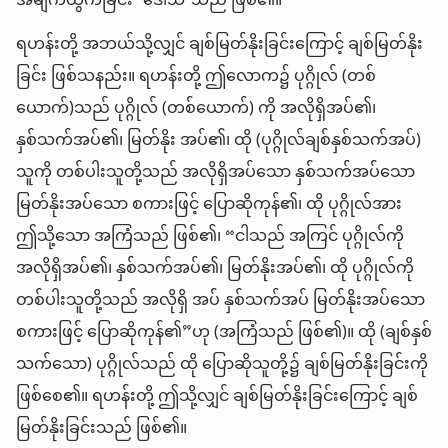
အမျက်ထွက်ခြင်း ‘ဒေါသ’သည် ဖြစ်၏။
ရဟန်းတို့ အဘယ်သို့လျှင် ချစ်မြတ်နိုးခြင်းကြောင့် ချစ်မြတ်နိုး
ခြင်း ဖြစ်သနည်း။ ရဟန်းတို့ ဤလောက၌ ပုဂ္ဂိုလ် (တစ်
ယောက်)သည် ပုဂ္ဂိုလ် (တစ်ယောက်) ကို အလိုရှိအပ်၏၊
နှစ်သက်အပ်၏၊ မြတ်နိုး အပ်၏၊ ထို (ပုဂ္ဂိုလ်ချစ်နှစ်သက်အပ်)
သူကို တစ်ပါးသူတို့သည် အလိုရှိအပ်သော နှစ်သက်အပ်သော
မြတ်နိုးအပ်သော စကားဖြင့် ပြောဆိုကုန်၏၊ ထို ပုဂ္ဂိုလ်အား
ဤသို့သော အကြံသည် ဖြစ်၏၊ “ငါသည် အကြင် ပုဂ္ဂိုလ်ကို
အလိုရှိအပ်၏၊ နှစ်သက်အပ်၏၊ မြတ်နိုးအပ်၏၊ ထို ပုဂ္ဂိုလ်ကို
တစ်ပါးသူတို့သည် အလိုရှိ အပ် နှစ်သက်အပ် မြတ်နိုးအပ်သော
စကားဖြင့် ပြောဆိုကုန်၏”ဟု (အကြံသည် ဖြစ်၏)။ ထို (ချစ်နှစ်
သက်သော) ပုဂ္ဂိုလ်သည် ထို ပြောဆိုသူတို့၌ ချစ်မြတ်နိုးခြင်းကို
ဖြစ်စေ၏။ ရဟန်းတို့ ဤသို့လျှင် ချစ်မြတ်နိုးခြင်းကြောင့် ချစ်
မြတ်နိုးခြင်းသည် ဖြစ်၏။