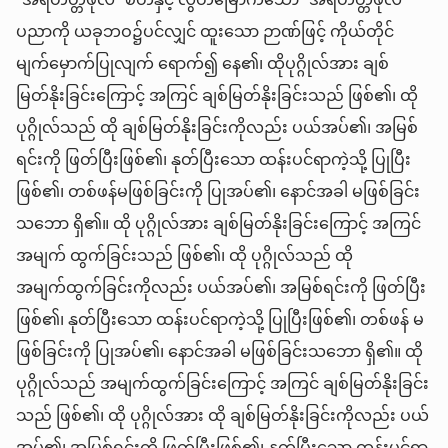
‘အရဟတ္တဖိုလ်’ စိတ်နှင့် လွတ်မြောက်သော ‘အရဟတ္တဖိုလ်’
ပညာကို ယခုဘဝ၌ပင်လျှင် ထူးသော ဉာဏ်ဖြင့် ကိုယ်တိုင်
မျက်မှောက်ပြုလျက် ရောက်၍ နေ၏၊ ထိုပုဂ္ဂိုလ်အား ချစ်
မြတ်နိုးခြင်းကြောင့် အကြင် ချစ်မြတ်နိုးခြင်းသည် ဖြစ်၏၊ ထို
ပုဂ္ဂိုလ်သည် ထို ချစ်မြတ်နိုးခြင်းကိုလည်း ပယ်အပ်၏၊ အမြစ်
ရင်းကို ဖြတ်ပြီးဖြစ်၏၊ နုတ်ပြီးသော ထန်းပင်ရာကဲ့သို့ ပြုပြီး
ဖြစ်၏၊ တစ်ဖန်မဖြစ်ခြင်းကို ပြုအပ်၏၊ နောင်အခါ မဖြစ်ခြင်း
သဘော ရှိ၏။ ထို ပုဂ္ဂိုလ်အား ချစ်မြတ်နိုးခြင်းကြောင့် အကြင်
အမျက် ထွက်ခြင်းသည် ဖြစ်၏၊ ထို ပုဂ္ဂိုလ်သည် ထို
အမျက်ထွက်ခြင်းကိုလည်း ပယ်အပ်၏၊ အမြစ်ရင်းကို ဖြတ်ပြီး
ဖြစ်၏၊ နုတ်ပြီးသော ထန်းပင်ရာကဲ့သို့ ပြုပြီးဖြစ်၏၊ တစ်ဖန် မ
ဖြစ်ခြင်းကို ပြုအပ်၏၊ နောင်အခါ မဖြစ်ခြင်းသဘော ရှိ၏။ ထို
ပုဂ္ဂိုလ်သည် အမျက်ထွက်ခြင်းကြောင့် အကြင် ချစ်မြတ်နိုးခြင်း
သည် ဖြစ်၏၊ ထို ပုဂ္ဂိုလ်အား ထို ချစ်မြတ်နိုးခြင်းကိုလည်း ပယ်