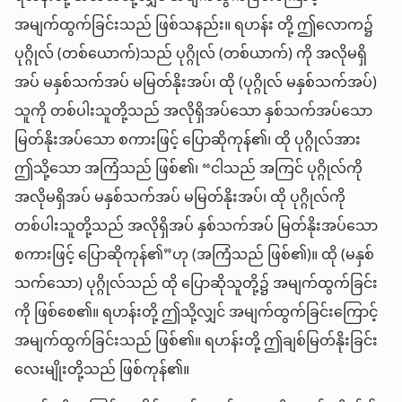
အမျက်ထွက်ခြင်းသည် ဖြစ်သနည်း။ ရဟန်း တို့ ဤလောက၌
ပုဂ္ဂိုလ် (တစ်ယောက်)သည် ပုဂ္ဂိုလ် (တစ်ယာက်) ကို အလိုမရှိ
အပ် မနှစ်သက်အပ် မမြတ်နိုးအပ်၊ ထို (ပုဂ္ဂိုလ် မနှစ်သက်အပ်)
သူကို တစ်ပါးသူတို့သည် အလိုရှိအပ်သော နှစ်သက်အပ်သော
မြတ်နိုးအပ်သော စကားဖြင့် ပြောဆိုကုန်၏၊ ထို ပုဂ္ဂိုလ်အား
ဤသို့သော အကြံသည် ဖြစ်၏၊ “ငါသည် အကြင် ပုဂ္ဂိုလ်ကို
အလိုမရှိအပ် မနှစ်သက်အပ် မမြတ်နိုးအပ်၊ ထို ပုဂ္ဂိုလ်ကို
တစ်ပါးသူတို့သည် အလိုရှိအပ် နှစ်သက်အပ် မြတ်နိုးအပ်သော
စကားဖြင့် ပြောဆိုကုန်၏”ဟု (အကြံသည် ဖြစ်၏)။ ထို (မနှစ်
သက်သော) ပုဂ္ဂိုလ်သည် ထို ပြောဆိုသူတို့၌ အမျက်ထွက်ခြင်း
ကို ဖြစ်စေ၏။ ရဟန်းတို့ ဤသို့လျှင် အမျက်ထွက်ခြင်းကြောင့်
အမျက်ထွက်ခြင်းသည် ဖြစ်၏။ ရဟန်းတို့ ဤချစ်မြတ်နိုးခြင်း
လေးမျိုးတို့သည် ဖြစ်ကုန်၏။