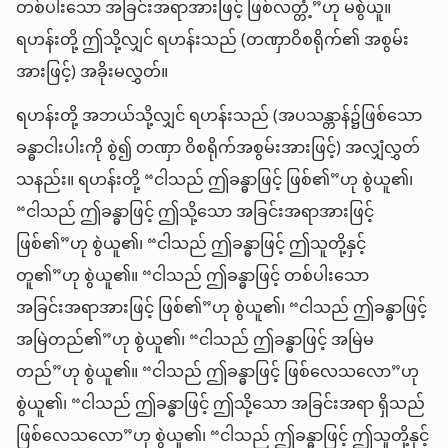
တစ်ပါးသော အခြင်းအရာအားဖြင့် ဖြစ်လတ္တံ့”ဟု မစွဲယူ။
ရဟန်းတို့ ဤသို့လျှင် ရဟန်းသည် (တဏှာဝိစရိုက်၏ အစွမ်း
အားဖြင့်) အခိုးမလွှတ်။
ရဟန်းတို့ အဘယ်သို့လျှင် ရဟန်းသည် (အပသန္တာန်၌ဖြစ်သော
ခန္ဓာငါးပါးကို စွဲ၍ တဏှာ ဝိစရိုက်အစွမ်းအားဖြင့်) အလျှံလွှတ်
သနည်း။ ရဟန်းတို့ “ငါသည် ဤခန္ဓာဖြင့် ဖြစ်၏”ဟု စွဲယူ၏၊
“ငါသည် ဤခန္ဓာဖြင့် ဤသို့သော အခြင်းအရာအားဖြင့်
ဖြစ်၏”ဟု စွဲယူ၏၊ “ငါသည် ဤခန္ဓာဖြင့် ဤသူတို့နှင့်
တူ၏”ဟု စွဲယူ၏။ “ငါသည် ဤခန္ဓာဖြင့် တစ်ပါးသော
အခြင်းအရာအားဖြင့် ဖြစ်၏”ဟု စွဲယူ၏၊ “ငါသည် ဤခန္ဓာဖြင့်
အမြဲတည်၏”ဟု စွဲယူ၏၊ “ငါသည် ဤခန္ဓာဖြင့် အမြဲမ
တည်”ဟု စွဲယူ၏။ “ငါသည် ဤခန္ဓာဖြင့် ဖြစ်လေသလော”ဟု
စွဲယူ၏၊ “ငါသည် ဤခန္ဓာဖြင့် ဤသို့သော အခြင်းအရာ ရှိသည်
ဖြစ်လေသလော”ဟု စွဲယူ၏၊ “ငါသည် ဤခန္ဓာဖြင့် ဤသူတို့နှင့်