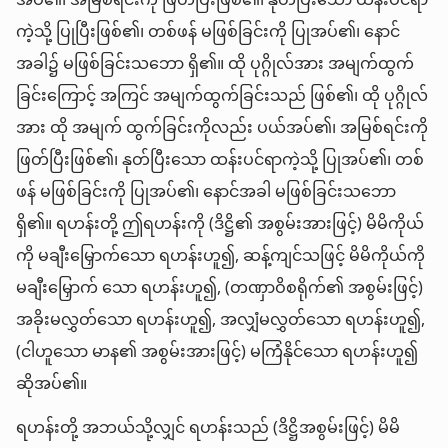
အပ်၏၊ အမြစ်ရင်းကို ဖြတ်ပြီးဖြစ်၏၊ နုတ်ပြီးသော ထန်းပင်ရာ
ကဲ့သို့ ပြုပြီးဖြစ်၏၊ တစ်ဖန် မဖြစ်ခြင်းကို ပြုအပ်၏၊ နောင်
အခါ၌ မဖြစ်ခြင်းသဘော ရှိ၏။ ထို ပုဂ္ဂိုလ်အား အမျက်ထွက်
ခြင်းကြောင့် အကြင် အမျက်ထွက်ခြင်းသည် ဖြစ်၏၊ ထို ပုဂ္ဂိုလ်
အား ထို အမျက် ထွက်ခြင်းကိုလည်း ပယ်အပ်၏၊ အမြစ်ရင်းကို
ဖြတ်ပြီးဖြစ်၏၊ နုတ်ပြီးသော ထန်းပင်ရာကဲ့သို့ ပြုအပ်၏၊ တစ်
ဖန် မဖြစ်ခြင်းကို ပြုအပ်၏၊ နောင်အခါ မဖြစ်ခြင်းသဘော
ရှိ၏။ ရဟန်းတို့ ဤရဟန်းကို (ဒိဋ္ဌိ၏ အစွမ်းအားဖြင့်) မိမိကိုယ်
ကို မချီးမြှောက်သော ရဟန်းဟူ၍, ဆန့်ကျင်သဖြင့် မိမိကိုယ်ကို
မချီးမြှောက် သော ရဟန်းဟူ၍, (တဏှာဝိစရိုက်၏ အစွမ်းဖြင့်)
အခိုးမလွှတ်သော ရဟန်းဟူ၍, အလျှံမလွှတ်သော ရဟန်းဟူ၍,
(ငါဟူသော မာန၏ အစွမ်းအားဖြင့်) မကြံနိုင်သော ရဟန်းဟူ၍
ဆိုအပ်၏။
ရဟန်းတို့ အဘယ်သို့လျှင် ရဟန်းသည် (ဒိဋ္ဌိအစွမ်းဖြင့်) မိမိ