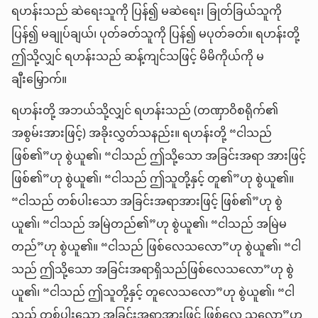
ရဟန်းသည် ဆဲရေးသူကို ပြန်၍ မဆဲရေး၊ ခြုတ်ခြယ်သူကို
ပြန်၍ မချုပ်ချယ်၊ ပုတ်ခတ်သူကို ပြန်၍ မပုတ်ခတ်။ ရဟန်းတို့
ဤသို့လျှင် ရဟန်းသည် ဆန့်ကျင်သဖြင့် မိမိကိုယ်ကို မ
ချီးမြှောက်။
ရဟန်းတို့ အဘယ်သို့လျှင် ရဟန်းသည် (တဏှာဝိစရိုက်၏
အစွမ်းအားဖြင့်) အခိုးလွှတ်သနည်း။ ရဟန်းတို့ “ငါသည်
ဖြစ်၏”ဟု စွဲယူ၏၊ “ငါသည် ဤသို့သော အခြင်းအရာ အားဖြင့်
ဖြစ်၏”ဟု စွဲယူ၏၊ “ငါသည် ဤသူတို့နှင့် တူ၏”ဟု စွဲယူ၏။
“ငါသည် တစ်ပါးသော အခြင်းအရာအားဖြင့် ဖြစ်၏”ဟု စွဲ
ယူ၏၊ “ငါသည် အမြဲတည်၏”ဟု စွဲယူ၏၊ “ငါသည် အမြဲမ
တည်”ဟု စွဲယူ၏။ “ငါသည် ဖြစ်လေသလော”ဟု စွဲယူ၏၊ “ငါ
သည် ဤသို့သော အခြင်းအရာရှိသည်ဖြစ်လေသလော”ဟု စွဲ
ယူ၏၊ “ငါသည် ဤသူတို့နှင့် တူလေသလော”ဟု စွဲယူ၏၊ “ငါ
သည် တစ်ပါးသော အခြင်းအရာအားဖြင့် ဖြစ်လေ သလော”ဟု