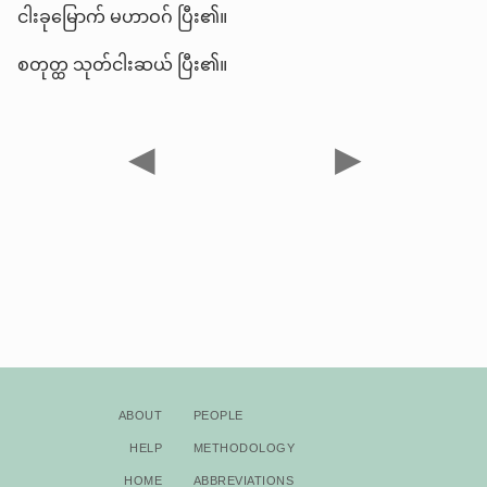
ငါးခုမြောက် မဟာဝဂ် ပြီး၏။
စတုတ္ထ သုတ်ငါးဆယ် ပြီး၏။
◀
▶
About
People
Help
Methodology
Home
Abbreviations