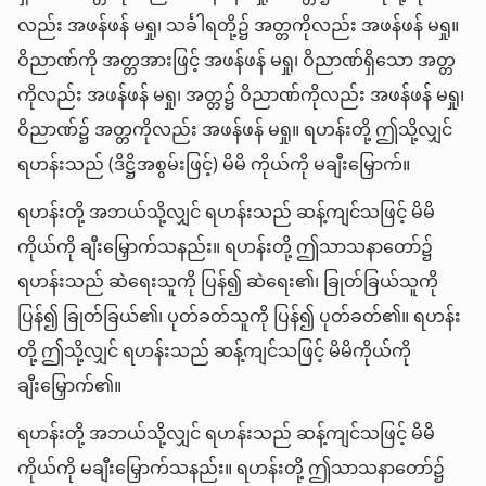
လည်း အဖန်ဖန် မရှု၊ သင်္ခါရတို့၌ အတ္တကိုလည်း အဖန်ဖန် မရှု။
ဝိညာဏ်ကို အတ္တအားဖြင့် အဖန်ဖန် မရှု၊ ဝိညာဏ်ရှိသော အတ္တ
ကိုလည်း အဖန်ဖန် မရှု၊ အတ္တ၌ ဝိညာဏ်ကိုလည်း အဖန်ဖန် မရှု၊
ဝိညာဏ်၌ အတ္တကိုလည်း အဖန်ဖန် မရှု။ ရဟန်းတို့ ဤသို့လျှင်
ရဟန်းသည် (ဒိဋ္ဌိအစွမ်းဖြင့်) မိမိ ကိုယ်ကို မချီးမြှောက်။
ရဟန်းတို့ အဘယ်သို့လျှင် ရဟန်းသည် ဆန့်ကျင်သဖြင့် မိမိ
ကိုယ်ကို ချီးမြှောက်သနည်း။ ရဟန်းတို့ ဤသာသနာတော်၌
ရဟန်းသည် ဆဲရေးသူကို ပြန်၍ ဆဲရေး၏၊ ခြုတ်ခြယ်သူကို
ပြန်၍ ခြုတ်ခြယ်၏၊ ပုတ်ခတ်သူကို ပြန်၍ ပုတ်ခတ်၏။ ရဟန်း
တို့ ဤသို့လျှင် ရဟန်းသည် ဆန့်ကျင်သဖြင့် မိမိကိုယ်ကို
ချီးမြှောက်၏။
ရဟန်းတို့ အဘယ်သို့လျှင် ရဟန်းသည် ဆန့်ကျင်သဖြင့် မိမိ
ကိုယ်ကို မချီးမြှောက်သနည်း။ ရဟန်းတို့ ဤသာသနာတော်၌