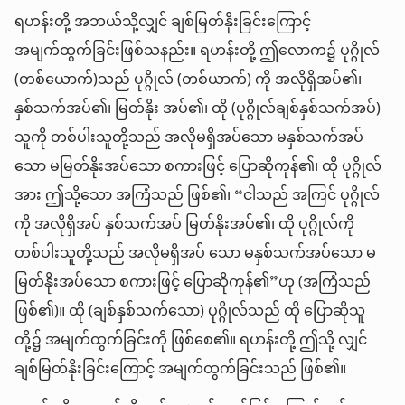
ရဟန်းတို့ အဘယ်သို့လျှင် ချစ်မြတ်နိုးခြင်းကြောင့်
အမျက်ထွက်ခြင်းဖြစ်သနည်း။ ရဟန်းတို့ ဤလောက၌ ပုဂ္ဂိုလ်
(တစ်ယောက်)သည် ပုဂ္ဂိုလ် (တစ်ယာက်) ကို အလိုရှိအပ်၏၊
နှစ်သက်အပ်၏၊ မြတ်နိုး အပ်၏၊ ထို (ပုဂ္ဂိုလ်ချစ်နှစ်သက်အပ်)
သူကို တစ်ပါးသူတို့သည် အလိုမရှိအပ်သော မနှစ်သက်အပ်
သော မမြတ်နိုးအပ်သော စကားဖြင့် ပြောဆိုကုန်၏၊ ထို ပုဂ္ဂိုလ်
အား ဤသို့သော အကြံသည် ဖြစ်၏၊ “ငါသည် အကြင် ပုဂ္ဂိုလ်
ကို အလိုရှိအပ် နှစ်သက်အပ် မြတ်နိုးအပ်၏၊ ထို ပုဂ္ဂိုလ်ကို
တစ်ပါးသူတို့သည် အလိုမရှိအပ် သော မနှစ်သက်အပ်သော မ
မြတ်နိုးအပ်သော စကားဖြင့် ပြောဆိုကုန်၏”ဟု (အကြံသည်
ဖြစ်၏)။ ထို (ချစ်နှစ်သက်သော) ပုဂ္ဂိုလ်သည် ထို ပြောဆိုသူ
တို့၌ အမျက်ထွက်ခြင်းကို ဖြစ်စေ၏။ ရဟန်းတို့ ဤသို့ လျှင်
ချစ်မြတ်နိုးခြင်းကြောင့် အမျက်ထွက်ခြင်းသည် ဖြစ်၏။