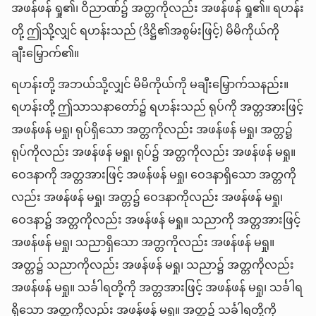
အဖန်ဖန် ရှု၏၊ ဝိညာဏ်၌ အတ္တကိုလည်း အဖန်ဖန် ရှု၏။ ရဟန်း
တို့ ဤသို့လျှင် ရဟန်းသည် (ဒိဋ္ဌိ၏အစွမ်းဖြင့်) မိမိကိုယ်ကို
ချီးမြှောက်၏။
ရဟန်းတို့ အဘယ်သို့လျှင် မိမိကိုယ်ကို မချီးမြှောက်သနည်း။
ရဟန်းတို့ ဤသာသနာတော်၌ ရဟန်းသည် ရုပ်ကို အတ္တအားဖြင့်
အဖန်ဖန် မရှု၊ ရုပ်ရှိသော အတ္တကိုလည်း အဖန်ဖန် မရှု၊ အတ္တ၌
ရုပ်ကိုလည်း အဖန်ဖန် မရှု၊ ရုပ်၌ အတ္တကိုလည်း အဖန်ဖန် မရှု။
ဝေဒနာကို အတ္တအားဖြင့် အဖန်ဖန် မရှု၊ ဝေဒနာရှိသော အတ္တကို
လည်း အဖန်ဖန် မရှု၊ အတ္တ၌ ဝေဒနာကိုလည်း အဖန်ဖန် မရှု၊
ဝေဒနာ၌ အတ္တကိုလည်း အဖန်ဖန် မရှု။ သညာကို အတ္တအားဖြင့်
အဖန်ဖန် မရှု၊ သညာရှိသော အတ္တကိုလည်း အဖန်ဖန် မရှု။
အတ္တ၌ သညာကိုလည်း အဖန်ဖန် မရှု၊ သညာ၌ အတ္တကိုလည်း
အဖန်ဖန် မရှု။ သင်္ခါရတို့ကို အတ္တအားဖြင့် အဖန်ဖန် မရှု၊ သင်္ခါရ
ရှိသော အတ္တကိုလည်း အဖန်ဖန် မရှု။ အတ္တ၌ သင်္ခါရတို့ကို