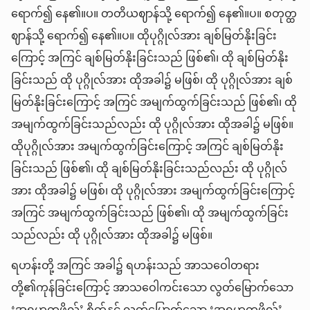
ရောက်၍ နေ၏။ပ။ တတိယဈာန်သို့ ရောက်၍ နေ၏။ပ။ စတုတ္ထ
ဈာန်သို့ ရောက်၍ နေ၏။ပ။ ထိုပုဂ္ဂိုလ်အား ချစ်မြတ်နိုးခြင်း
ကြောင့် အကြင် ချစ်မြတ်နိုးခြင်းသည် ဖြစ်၏၊ ထို ချစ်မြတ်နိုး
ခြင်းသည် ထို ပုဂ္ဂိုလ်အား ထိုအခါ၌ မဖြစ်၊ ထို ပုဂ္ဂိုလ်အား ချစ်
မြတ်နိုးခြင်းကြောင့် အကြင် အမျက်ထွက်ခြင်းသည် ဖြစ်၏၊ ထို
အမျက်ထွက်ခြင်းသည်လည်း ထို ပုဂ္ဂိုလ်အား ထိုအခါ၌ မဖြစ်။
ထိုပုဂ္ဂိုလ်အား အမျက်ထွက်ခြင်းကြောင့် အကြင် ချစ်မြတ်နိုး
ခြင်းသည် ဖြစ်၏၊ ထို ချစ်မြတ်နိုးခြင်းသည်လည်း ထို ပုဂ္ဂိုလ်
အား ထိုအခါ၌ မဖြစ်၊ ထို ပုဂ္ဂိုလ်အား အမျက်ထွက်ခြင်းကြောင့်
အကြင် အမျက်ထွက်ခြင်းသည် ဖြစ်၏၊ ထို အမျက်ထွက်ခြင်း
သည်လည်း ထို ပုဂ္ဂိုလ်အား ထိုအခါ၌ မဖြစ်။
ရဟန်းတို့ အကြင် အခါ၌ ရဟန်းသည် အာသဝေါတရား
တို့၏ကုန်ခြင်းကြောင့် အာသဝေါကင်းသော လွတ်မြောက်သော