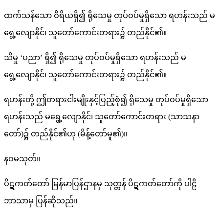
ထက်သန်သော ဝီရိယရှိ၍ ရိုသေမှု တုပ်ဝပ်မှုရှိသော ရဟန်းသည် မ
ရွေ့လျောနိုင်၊ သူတော်ကောင်းတရား၌ တည်နိုင်၏။
သိမှု ‘ပညာ’ ရှိ၍ ရိုသေမှု တုပ်ဝပ်မှုရှိသော ရဟန်းသည် မ
ရွေ့လျောနိုင်၊ သူတော်ကောင်းတရား၌ တည်နိုင်၏။
ရဟန်းတို့ ဤတရားငါးမျိုးနှင့်ပြည့်စုံ၍ ရိုသေမှု တုပ်ဝပ်မှုရှိသော
ရဟန်းသည် မရွေ့လျောနိုင်၊ သူတော်ကောင်းတရား (သာသနာ
တော်)၌ တည်နိုင်၏ဟု (မိန့်တော်မူ၏)။
နဝမသုတ်။
ပိဋကတ်တော် မြန်မာပြန်ဌာနမှ သုတ္တန် ပိဋကတ်တော်ကို ပါဠိ
ဘာသာမှ ပြန်ဆိုသည်။