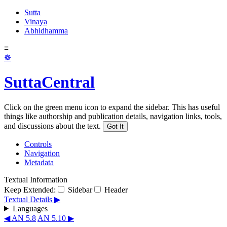
Sutta
Vinaya
Abhidhamma
≡
☸
SuttaCentral
Click on the green menu icon to expand the sidebar. This has useful
things like authorship and publication details, navigation links, tools,
and discussions about the text.
Got It
Controls
Navigation
Metadata
Textual Information
Keep Extended:
Sidebar
Header
Textual Details ▶
Languages
◀ AN 5.8
AN 5.10 ▶