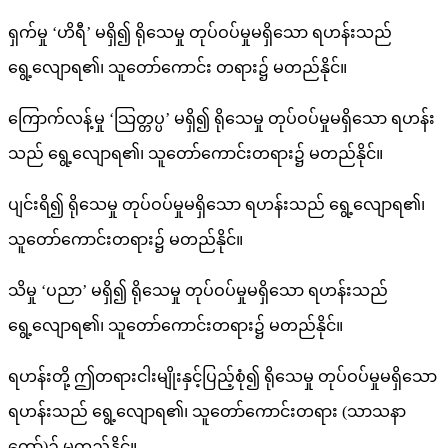
ရှက်မှု ‘ဟိရီ’ မရှိ၍ ရိုသေမှု တုပ်ဝပ်မှုမရှိသော ရဟန်းသည်
ရွေ့လျောရ၏၊ သူတော်ကောင်း တရား၌ မတည်နိုင်။
ကြောက်လန့်မှု ‘သြတ္တပ္ပ’ မရှိ၍ ရိုသေမှု တုပ်ဝပ်မှုမရှိသော ရဟန်း
သည် ရွေ့လျောရ၏၊ သူတော်ကောင်းတရား၌ မတည်နိုင်။
ပျင်းရိ၍ ရိုသေမှု တုပ်ဝပ်မှုမရှိသော ရဟန်းသည် ရွေ့လျောရ၏၊
သူတော်ကောင်းတရား၌ မတည်နိုင်။
သိမှု ‘ပညာ’ မရှိ၍ ရိုသေမှု တုပ်ဝပ်မှုမရှိသော ရဟန်းသည်
ရွေ့လျောရ၏၊ သူတော်ကောင်းတရား၌ မတည်နိုင်။
ရဟန်းတို့ ဤတရားငါးမျိုးနှင့်ပြည့်စုံ၍ ရိုသေမှု တုပ်ဝပ်မှုမရှိသော
ရဟန်းသည် ရွေ့လျောရ၏၊ သူတော်ကောင်းတရား (သာသနာ
တော်)၌ မတည်နိုင်။