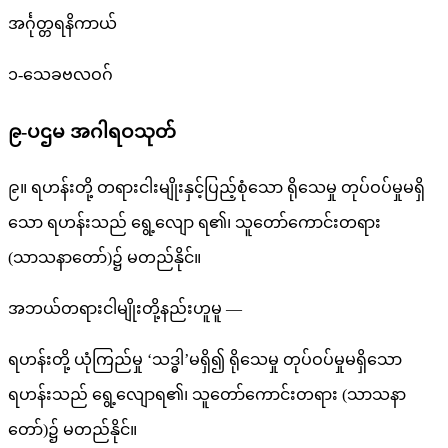
အင်္ဂုတ္တရနိကာယ်
၁-သေခဗလဝဂ်
၉-ပဌမ အဂါရဝသုတ်
၉။ ရဟန်းတို့ တရားငါးမျိုးနှင့်ပြည့်စုံသော ရိုသေမှု တုပ်ဝပ်မှုမရှိ
သော ရဟန်းသည် ရွေ့လျော ရ၏၊ သူတော်ကောင်းတရား
(သာသနာတော်)၌ မတည်နိုင်။
အဘယ်တရားငါမျိုးတို့နည်းဟူမူ —
ရဟန်းတို့ ယုံကြည်မှု ‘သဒ္ဓါ’မရှိ၍ ရိုသေမှု တုပ်ဝပ်မှုမရှိသော
ရဟန်းသည် ရွေ့လျောရ၏၊ သူတော်ကောင်းတရား (သာသနာ
တော်)၌ မတည်နိုင်။