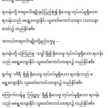
ရဟန်းတို့ တရားငါးမျိုးနှင့်ပြည့်စုံ၍ ရိုသေမှု တုပ်ဝပ်မှုရှိသော
ရဟန်းသည် မရွေ့လျောနိုင်၊ သူတော်ကောင်းတရား (သာသနာ
တော်)၌ တည်နိုင်၏။
အဘယ်တရားငါးမျိုးတို့နည်းဟူမူ —
ရဟန်းတို့ ယုံကြည်မှု ‘သဒ္ဓါ’ရှိ၍ ရိုသေမှု တုပ်ဝပ်မှုရှိသော ရဟန်း
သည် မရွေ့လျောနိုင်၊ သူတော်ကောင်းတရား၌ တည်နိုင်၏။
ရှက်မှု ‘ဟိရီ’ ရှိ၍ ရိုသေမှု တုပ်ဝပ်မှုရှိသော ရဟန်းသည် မ
ရွေ့လျောနိုင်၊ သူတော်ကောင်းတရား၌ တည်နိုင်၏။
ကြောက်လန့်မှု ‘သြတ္တပ္ပ’ ရှိ၍ ရိုသေမှု တုပ်ဝပ်မှုရှိသော ရဟန်း
သည် မရွေ့လျောနိုင်၊ သူတော်ကောင်းတရား၌ တည်နိုင်၏။