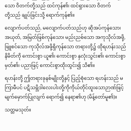
သော ဝိတက်တို့သည် ထင်ကုန်၏၊ ထင်ရှားသော ဝိတက်
တို့သည် ချုပ်ခြင်းသို့ ရောက်ကုန်၏။
လျောက်ပတ်သည်, မလျောက်ပတ်သည်ဟု ဆိုအပ်ကုန်သော၊
အယုတ်, အမြတ်ဖြစ်ကုန်သော၊ မည်းညစ်သော အကုသိုလ်အဖို့,
ဖြူစင်သော ကုသိုလ်အဖို့ရှိကုန်သော တရားတို့၌ ထိုရဟန်းသည်
နိမိတ်ကို ကောင်းစွာ ယူ၏၊ ကောင်းစွာ နှလုံးသွင်း၏၊ ကောင်းစွာ
မှတ်၏၊ ပညာဖြင့် ကောင်းစွာထိုးထွင်း၍ သိ၏။
ရဟန်းတို့ ဤတရားခုနစ်မျိုးတို့နှင့် ပြည့်စုံသော ရဟန်းသည် မ
ကြာမီပင် ပဋိသမ္ဘိဒါလေးပါးတို့ကိုကိုယ်တိုင်ထူးသောဉာဏ်ဖြင့်
မျက်မှောက်ပြုလျက် ရောက်၍ နေရာ၏ဟု (မိန့်တော်မူ၏)။
သတ္တမသုတ်။