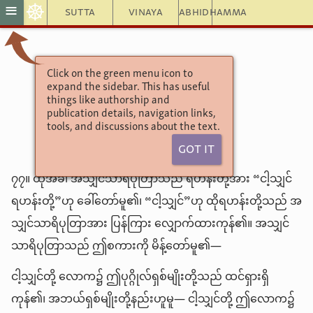
☸
≡
Sutta
Vinaya
Abhidhamma
အင်္ဂုတ္တရနိကာယ်
Click on the green menu icon to
expand the sidebar. This has useful
(၈) ၃-ယမကဝဂ်
things like authorship and
၇-ဣစ္ဆာသုတ်
publication details, navigation links,
tools, and discussions about the text.
Got It
၇၇။ ထိုအခါ အသျှင်သာရိပုတြာသည် ရဟန်းတို့အား “ငါ့သျှင်
ရဟန်းတို့”ဟု ခေါ်တော်မူ၏၊ “ငါ့သျှင်”ဟု ထိုရဟန်းတို့သည် အ
သျှင်သာရိပုတြာအား ပြန်ကြား လျှောက်ထားကုန်၏။ အသျှင်
သာရိပုတြာသည် ဤစကားကို မိန့်တော်မူ၏—
ငါ့သျှင်တို့ လောက၌ ဤပုဂ္ဂိုလ်ရှစ်မျိုးတို့သည် ထင်ရှားရှိ
ကုန်၏၊ အဘယ်ရှစ်မျိုးတို့နည်းဟူမူ— ငါ့သျှင်တို့ ဤလောက၌