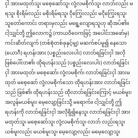
ငှါ အားမထုတ်သူ၊ မစေ့ဆော်သူ၊ လုံ့လမစိုက်သူ၊ လာဘ်လည်း မ
ရသူ၊ စိုးရိမ်လည်း မစိုးရိမ်ရသူ၊ ငိုကြွေးလည်း မငိုကြွေးရသူ၊
သူတော်ကောင်း တရားမှလည်း မရွေ့လျောရသူဟု ဆိုအပ်၏။
ငါ့သျှင်တို့ ဤလောက၌ (ကာယဝိဝေကဖြင့် အပေါင်းအဖော်မှ)
ကင်းဆိတ်လျက် (တစ်စုံတစ်ခုနှင့်မျှ) မဆက်စပ်မူ၍ နေသော
(ယောဂီ) ရဟန်းအား (ပစ္စည်းလေးပါး) လာဘ်ရခြင်းငှါ အလို
ဖြစ်ပေါ်လာ၏၊ ထိုရဟန်းသည် (ပစ္စည်းလေးပါး) လာဘ်ရခြင်း
ငှါ အားမထုတ်၊ မစေ့ဆော်၊ လုံ့လမစိုက်၊ လာဘ်ရခြင်းငှါ အားမ
ထုတ် မစေ့ဆော် လုံ့လမစိုက်သော ထိုရဟန်းအား လာဘ်ရခြင်း
သည် ဖြစ်၏၊ ထိုရဟန်းသည် ထိုလာဘ်ရခြင်းကြောင့် မယစ်မူး၊
အလွန်မယစ်မူး၊ မေ့လျော့ခြင်းသို့ မရောက်။ ငါ့သျှင်တို့ ဤ
ရဟန်းကို လာဘ်ရခြင်းငှါ အလိုရှိ၍နေသူ၊ လာဘ်ရခြင်းငှါ အား
မထုတ်သူ၊ မစေ့ဆော်သူ၊ လုံ့လမစိုက်သူ၊ လာဘ် လည်းရသူ၊
ယစ်မူးလည်း မယစ်မူးသူ၊ မေ့လျော့လည်း မမေ့လျော့သူ၊