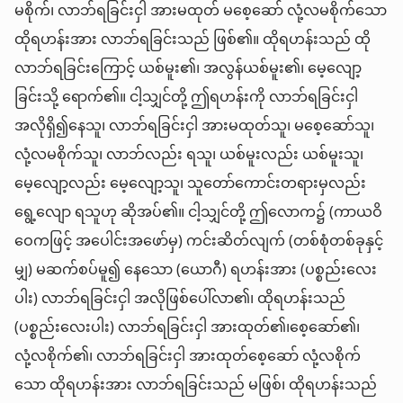
မစိုက်၊ လာဘ်ရခြင်းငှါ အားမထုတ် မစေ့ဆော် လုံ့လမစိုက်သော
ထိုရဟန်းအား လာဘ်ရခြင်းသည် ဖြစ်၏။ ထိုရဟန်းသည် ထို
လာဘ်ရခြင်းကြောင့် ယစ်မူး၏၊ အလွန်ယစ်မူး၏၊ မေ့လျော့
ခြင်းသို့ ရောက်၏။ ငါ့သျှင်တို့ ဤရဟန်းကို လာဘ်ရခြင်းငှါ
အလိုရှိ၍နေသူ၊ လာဘ်ရခြင်းငှါ အားမထုတ်သူ၊ မစေ့ဆော်သူ၊
လုံ့လမစိုက်သူ၊ လာဘ်လည်း ရသူ၊ ယစ်မူးလည်း ယစ်မူးသူ၊
မေ့လျော့လည်း မေ့လျော့သူ၊ သူတော်ကောင်းတရားမှလည်း
ရွေ့လျော ရသူဟု ဆိုအပ်၏။ ငါ့သျှင်တို့ ဤလောက၌ (ကာယဝိ
ဝေကဖြင့် အပေါင်းအဖော်မှ) ကင်းဆိတ်လျက် (တစ်စုံတစ်ခုနှင့်
မျှ) မဆက်စပ်မူ၍ နေသော (ယောဂီ) ရဟန်းအား (ပစ္စည်းလေး
ပါး) လာဘ်ရခြင်းငှါ အလိုဖြစ်ပေါ်လာ၏၊ ထိုရဟန်းသည်
(ပစ္စည်းလေးပါး) လာဘ်ရခြင်းငှါ အားထုတ်၏၊စေ့ဆော်၏၊
လုံ့လစိုက်၏၊ လာဘ်ရခြင်းငှါ အားထုတ်စေ့ဆော် လုံ့လစိုက်
သော ထိုရဟန်းအား လာဘ်ရခြင်းသည် မဖြစ်၊ ထိုရဟန်းသည်