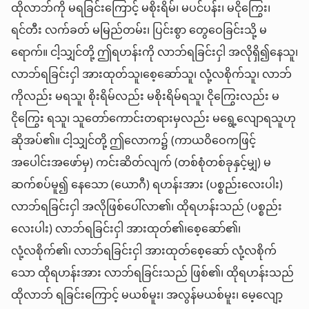
ထိုလာဘ်ကို မရခြင်းကြောင့် မစိုးရိမ်၊ မပင်ပန်း၊ မငိုကြွေး၊
ရင်တီး လက်ခတ် မမြည်တမ်း၊ ပြင်းစွာ တွေဝေခြင်းသို့ မ
ရောက်။ ငါ့သျှင်တို့ ဤရဟန်းကို လာဘ်ရခြင်းငှါ အလိုရှိ၍နေသူ၊
လာဘ်ရခြင်းငှါ အားထုတ်သူ၊စေ့ဆော်သူ၊ လုံ့လစိုက်သူ၊ လာဘ်
ကိုလည်း မရသူ၊ စိုးရိမ်လည်း မစိုးရိမ်ရသူ၊ ငိုကြွေးလည်း မ
ငိုကြွေး ရသူ၊ သူတော်ကောင်းတရားမှလည်း မရွေ့လျောရသူဟု
ဆိုအပ်၏။ ငါ့သျှင်တို့ ဤလောက၌ (ကာယဝိဝေကဖြင့်
အပေါင်းအဖော်မှ) ကင်းဆိတ်လျက် (တစ်စုံတစ်ခုနှင့်မျှ) မ
ဆက်စပ်မူ၍ နေသော (ယောဂီ) ရဟန်းအား (ပစ္စည်းလေးပါး)
လာဘ်ရခြင်းငှါ အလိုဖြစ်ပေါ်လာ၏၊ ထိုရဟန်းသည် (ပစ္စည်း
လေးပါး) လာဘ်ရခြင်းငှါ အားထုတ်၏၊စေ့ဆော်၏၊
လုံ့လစိုက်၏၊ လာဘ်ရခြင်းငှါ အားထုတ်စေ့ဆော် လုံ့လစိုက်
သော ထိုရဟန်းအား လာဘ်ရခြင်းသည် ဖြစ်၏၊ ထိုရဟန်းသည်
ထိုလာဘ် ရခြင်းကြောင့် မယစ်မူး၊ အလွန်မယစ်မူး၊ မေ့လျော့