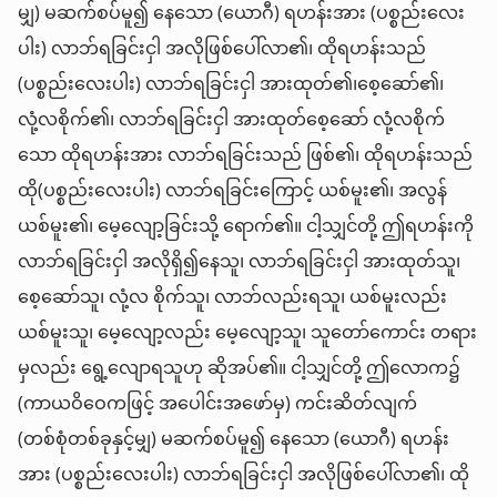
မျှ) မဆက်စပ်မူ၍ နေသော (ယောဂီ) ရဟန်းအား (ပစ္စည်းလေး
ပါး) လာဘ်ရခြင်းငှါ အလိုဖြစ်ပေါ်လာ၏၊ ထိုရဟန်းသည်
(ပစ္စည်းလေးပါး) လာဘ်ရခြင်းငှါ အားထုတ်၏၊စေ့ဆော်၏၊
လုံ့လစိုက်၏၊ လာဘ်ရခြင်းငှါ အားထုတ်စေ့ဆော် လုံ့လစိုက်
သော ထိုရဟန်းအား လာဘ်ရခြင်းသည် ဖြစ်၏၊ ထိုရဟန်းသည်
ထို(ပစ္စည်းလေးပါး) လာဘ်ရခြင်းကြောင့် ယစ်မူး၏၊ အလွန်
ယစ်မူး၏၊ မေ့လျော့ခြင်းသို့ ရောက်၏။ ငါ့သျှင်တို့ ဤရဟန်းကို
လာဘ်ရခြင်းငှါ အလိုရှိ၍နေသူ၊ လာဘ်ရခြင်းငှါ အားထုတ်သူ၊
စေ့ဆော်သူ၊ လုံ့လ စိုက်သူ၊ လာဘ်လည်းရသူ၊ ယစ်မူးလည်း
ယစ်မူးသူ၊ မေ့လျော့လည်း မေ့လျော့သူ၊ သူတော်ကောင်း တရား
မှလည်း ရွေ့လျောရသူဟု ဆိုအပ်၏။ ငါ့သျှင်တို့ ဤလောက၌
(ကာယဝိဝေကဖြင့် အပေါင်းအဖော်မှ) ကင်းဆိတ်လျက်
(တစ်စုံတစ်ခုနှင့်မျှ) မဆက်စပ်မူ၍ နေသော (ယောဂီ) ရဟန်း
အား (ပစ္စည်းလေးပါး) လာဘ်ရခြင်းငှါ အလိုဖြစ်ပေါ်လာ၏၊ ထို