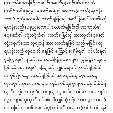
(ကာယဝိဝေကဖြင့် အပေါင်းအဖော်မှ) ကင်းဆိတ်လျက်
(တစ်စုံတစ်ခုနှင့်မျှ) မဆက်စပ်မူ၍ နေသော (ယောဂီ) ရဟန်း
အား (ပစ္စည်းလေးပါး) လာဘ်ရခြင်းငှါ အလိုဖြစ်ပေါ်လာ၏၊ ထို
ရဟန်းသည် (ပစ္စည်းလေးပါး) လာဘ်ရခြင်းငှါ အားထုတ်၏၊
စေ့ဆော်၏၊ လုံ့လစိုက်၏၊ လာဘ်ရခြင်းငှါ အားထုတ်စေ့ဆော်
လုံ့လစိုက်သော ထိုရဟန်းအား လာဘ်ရခြင်းသည် မဖြစ်။ ထို
ရဟန်းသည် ထိုလာဘ် မရခြင်းကြောင့် စိုးရိမ်ရ၏၊ ပင်ပန်းရ၏၊
ငိုကြွေးရ၏၊ ရင်တီး လက်ခတ်မြည်တမ်းရ၏၊ ပြင်းစွာ တွေဝေ
ခြင်းသို့ ရောက်ရ၏၊ ငါ့သျှင်တို့ ဤရဟန်းကို လာဘ်ရခြင်းငှါ
အလိုရှိ၍နေသူ၊ လာဘ်ရခြင်းငှါ အားထုတ်သူ၊စေ့ဆော်သူ၊
လုံ့လစိုက်သူ၊ လာဘ်ရခြင်းလည်း မရှိသူ၊ စိုးရိမ်လည်း စိုးရိမ်ရ
သူ၊ ငိုကြွေး လည်း ငိုကြွေးရသူ၊ သူတော်ကောင်းတရားမှလည်း
ရွေ့လျောရသူဟု ဆိုအပ်၏။ ငါ့သျှင်တို့ ဤလောက၌ (ကာယဝိ
ဝေကဖြင့် အပေါင်းအဖော်မှ) ကင်းဆိတ်လျက် (တစ်စုံတစ်ခုနှင့်