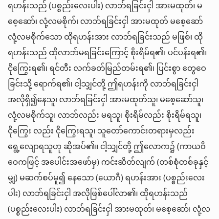
ရဟန်းသည် (ပစ္စည်းလေးပါး) လာဘ်ရခြင်းငှါ အားမထုတ်၊ မ
စေ့ဆော်၊ လုံ့လမစိုက်၊ လာဘ်ရခြင်းငှါ အားမထုတ် မစေ့ဆော်
လုံ့လမစိုက်သော ထိုရဟန်းအား လာဘ်ရခြင်းသည် မဖြစ်၊ ထို
ရဟန်းသည် ထိုလာဘ်မရခြင်းကြောင့် စိုးရိမ်ရ၏၊ ပင်ပန်းရ၏၊
ငိုကြွေးရ၏၊ ရင်တီး လက်ခတ်မြည်တမ်းရ၏၊ ပြင်းစွာ တွေဝေ
ခြင်းသို့ ရောက်ရ၏၊ ငါ့သျှင်တို့ ဤရဟန်းကို လာဘ်ရခြင်းငှါ
အလိုရှိ၍နေသူ၊ လာဘ်ရခြင်းငှါ အားမထုတ်သူ၊ မစေ့ဆော်သူ၊
လုံ့လမစိုက်သူ၊ လာဘ်လည်း မရသူ၊ စိုးရိမ်လည်း စိုးရိမ်ရသူ၊
ငိုကြွေး လည်း ငိုကြွေးရသူ၊ သူတော်ကောင်းတရားမှလည်း
ရွေ့လျောရသူဟု ဆိုအပ်၏။ ငါ့သျှင်တို့ ဤလောက၌ (ကာယဝိ
ဝေကဖြင့် အပေါင်းအဖော်မှ) ကင်းဆိတ်လျက် (တစ်စုံတစ်ခုနှင့်
မျှ) မဆက်စပ်မူ၍ နေသော (ယောဂီ) ရဟန်းအား (ပစ္စည်းလေး
ပါး) လာဘ်ရခြင်းငှါ အလိုဖြစ်ပေါ်လာ၏၊ ထိုရဟန်းသည်
(ပစ္စည်းလေးပါး) လာဘ်ရခြင်းငှါ အားမထုတ်၊ မစေ့ဆော်၊ လုံ့လ