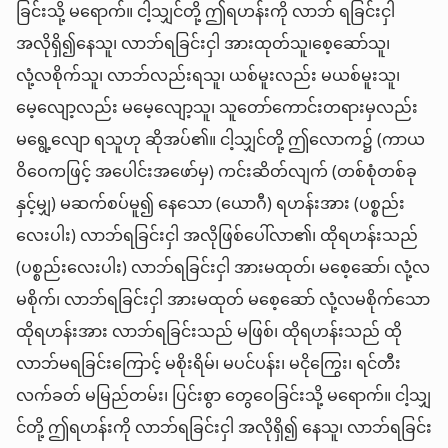
ခြင်းသို့ မရောက်။ ငါ့သျှင်တို့ ဤရဟန်းကို လာဘ် ရခြင်းငှါ
အလိုရှိ၍နေသူ၊ လာဘ်ရခြင်းငှါ အားထုတ်သူ၊စေ့ဆော်သူ၊
လုံ့လစိုက်သူ၊ လာဘ်လည်းရသူ၊ ယစ်မူးလည်း မယစ်မူးသူ၊
မေ့လျော့လည်း မမေ့လျော့သူ၊ သူတော်ကောင်းတရားမှလည်း
မရွေ့လျော ရသူဟု ဆိုအပ်၏။ ငါ့သျှင်တို့ ဤလောက၌ (ကာယ
ဝိဝေကဖြင့် အပေါင်းအဖော်မှ) ကင်းဆိတ်လျက် (တစ်စုံတစ်ခု
နှင့်မျှ) မဆက်စပ်မူ၍ နေသော (ယောဂီ) ရဟန်းအား (ပစ္စည်း
လေးပါး) လာဘ်ရခြင်းငှါ အလိုဖြစ်ပေါ်လာ၏၊ ထိုရဟန်းသည်
(ပစ္စည်းလေးပါး) လာဘ်ရခြင်းငှါ အားမထုတ်၊ မစေ့ဆော်၊ လုံ့လ
မစိုက်၊ လာဘ်ရခြင်းငှါ အားမထုတ် မစေ့ဆော် လုံ့လမစိုက်သော
ထိုရဟန်းအား လာဘ်ရခြင်းသည် မဖြစ်၊ ထိုရဟန်းသည် ထို
လာဘ်မရခြင်းကြောင့် မစိုးရိမ်၊ မပင်ပန်း၊ မငိုကြွေး၊ ရင်တီး
လက်ခတ် မမြည်တမ်း၊ ပြင်းစွာ တွေဝေခြင်းသို့ မရောက်။ ငါ့သျှ
င်တို့ ဤရဟန်းကို လာဘ်ရခြင်းငှါ အလိုရှိ၍ နေသူ၊ လာဘ်ရခြင်း