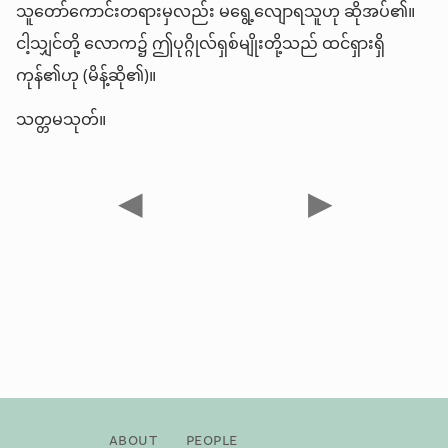
သူတော်ကောင်းတရားမှလည်း မရွေ့လျောရသူဟု ဆိုအပ်၏။
ငါ့သျှင်တို့ လောက၌ ဤပုဂ္ဂိုလ်ရှစ်မျိုးတို့သည် ထင်ရှားရှိ
ကုန်၏ဟု (မိန့်ဆို၏)။
သတ္တမသုတ်။
◀
▶
About
People