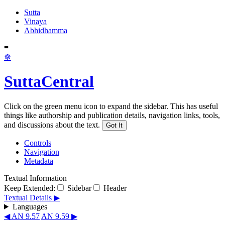
Sutta
Vinaya
Abhidhamma
≡
☸
SuttaCentral
Click on the green menu icon to expand the sidebar. This has useful
things like authorship and publication details, navigation links, tools,
and discussions about the text.
Got It
Controls
Navigation
Metadata
Textual Information
Keep Extended:
Sidebar
Header
Textual Details ▶
Languages
◀ AN 9.57
AN 9.59 ▶