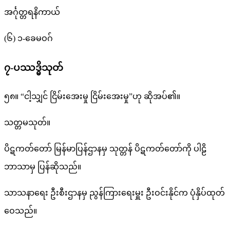
အင်္ဂုတ္တရနိကာယ်
(၆) ၁-ခေမဝဂ်
၇-ပဿဒ္ဓိသုတ်
၅၈။ “ငါ့သျှင် ငြိမ်းအေးမှု ငြိမ်းအေးမှု”ဟု ဆိုအပ်၏။
သတ္တမသုတ်။
ပိဋကတ်တော် မြန်မာပြန်ဌာနမှ သုတ္တန် ပိဋကတ်တော်ကို ပါဠိ
ဘာသာမှ ပြန်ဆိုသည်။
သာသနာရေး ဦးစီးဌာနမှ ညွန်ကြားရေးမှူး ဦးဝင်းနိုင်က ပုံနှိပ်ထုတ်
ဝေသည်။