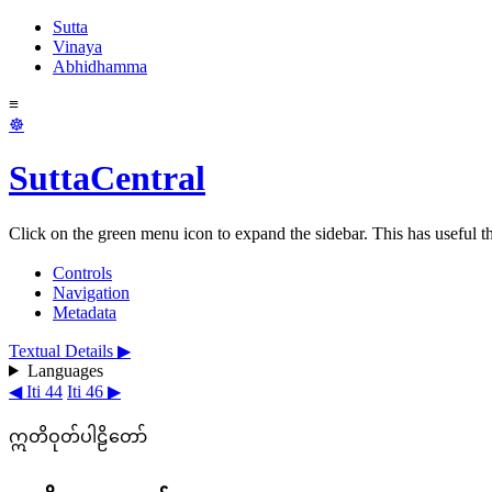
Sutta
Vinaya
Abhidhamma
≡
☸
SuttaCentral
Click on the green menu icon to expand the sidebar. This has useful thi
Controls
Navigation
Metadata
Textual Details ▶
Languages
◀ Iti 44
Iti 46 ▶
ဣတိဝုတ်ပါဠိတော်