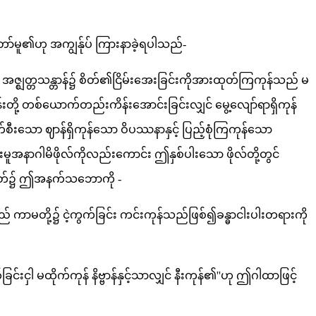
်မူ၏ဟု အကျွန်ုပ် ကြားနာခဲ့ရပါသည်-
 အဇ္ဈတ္တသန္တာန်၌ စိတ်၏ငြိမ်းအေးခြင်းကိုအားထုတ်ကြကုန်သည် မ
တို့ တစ်ယောက်တည်းကိန်းအောင်းခြင်းလျှင် မွေ့လျော်ရာရှိကုန်
ီးသော ဈာန်ရှိကုန်သော ဝိပဿနာနှင့် ပြည့်စုံကြကုန်သော
မူအနာဂါမိဖိုလ်ကိုလည်းကောင်း ဤနှစ်ပါးသော ဖိုလ်တို့တွင်
ုသုတ်၌ ဤအနက်သဘောကို -
် ကာမတို့၌ ငဲ့ကွက်ခြင်း ကင်းကုန်သည်ဖြစ်၍ခန္ဓာငါးပါးတရားကို
ှါ မထိုက်ကုန် နိဗ္ဗာန်နှင့်သာလျှင် နီးကုန်၏''ဟု ဤဂါထာဖြင့်