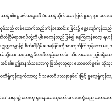
မူ၏။ ပူဇော်အထူးကို ခံတော်မူထိုက်သော မြတ်စွာဘုရား ဟောတော
ရှိကုန်သည် တစ်ယောက်တည်းကိန်းအောင်းရခြင်း၌ မွေ့လျော်ကုန်သည်
ိတ်ငြိမ်ရာအရပ်တို့ကို ပွါးစေကုန်သည်ဖြစ်၍ နေကြကုန်လော့၊ ရဟန်း
တ္တသန္တာန်၌ စိတ်၏ငြိမ်းအေးခြင်းကိုအားထုတ်ကြကုန်သော မပျက်စ
္ဂိုလ်တို့အား အရဟတ္တဖိုလ်ကိုလည်းကောင်း၊ ကိလေသာအကြွင်းရှိသေး
ော်လင့်အပ်၏။ ဤအနက်သဘောကို မြတ်စွာဘုရား ဟောတော်မူ၏။ ထိ
သတိရှိကုန်လျက်သာလျှင် သမထဝိပဿနာနှစ်ပါးဖြင့် ရှုလေ့ရှိကုန်သည
ပမာဒ' တရား၌ ဘေးဟု ရှုကုန်သောသူတော်ကောင်းတို့သည် ဆုတ်ယုတ်ခြင်းင