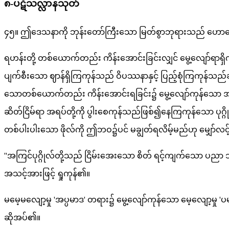
၈-ပဋိသလ္လာနသုတ်
၄၅။ ဤဒေသနာကို ဘုန်းတော်ကြီးသော မြတ်စွာဘုရားသည် ဟောတော်
ရဟန်းတို့ တစ်ယောက်တည်း ကိန်းအောင်းခြင်းလျှင် မွေ့လျော်ရာ
ပျက်စီးသော ဈာန်ရှိကြကုန်သည် ဝိပဿနာနှင့် ပြည့်စုံကြကုန်သည်ဆ
သောတစ်ယောက်တည်း ကိန်းအောင်းရခြင်း၌ မွေ့လျော်ကုန်သော အဇ္ဈ
ဆိတ်ငြိမ်ရာ အရပ်တို့ကို ပွါးစေကုန်သည်ဖြစ်၍နေကြကုန်သော ပုဂ
တစ်ပါးပါးသော ဖိုလ်ကို ဤဘဝ၌ပင် မချွတ်ရလိမ့်မည်ဟု မျှ
''အကြင်ပုဂ္ဂိုလ်တို့သည် ငြိမ်းအေးသော စိတ် ရင့်ကျက်သော ပညာ 
အသင့်အားဖြင့် ရှုကုန်၏။
မမေ့မလျော့မှု 'အပ္ပမာဒ' တရား၌ မွေ့လျော်ကုန်သော မေ့လျော့မှု '
ဆိုအပ်၏။