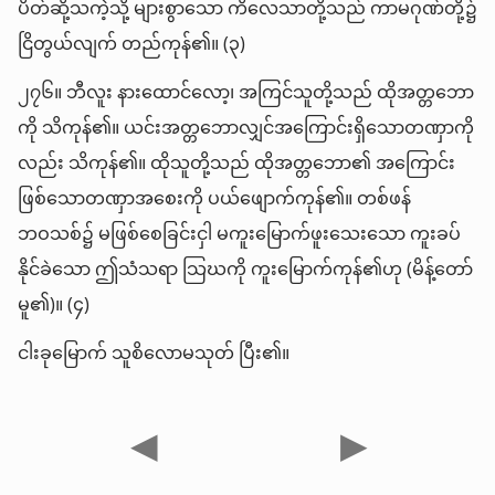
ပိတ်ဆို့သကဲ့သို့ များစွာသော ကိလေသာတို့သည် ကာမဂုဏ်တို့၌
ငြိတွယ်လျက် တည်ကုန်၏။ (၃)
၂၇၆။ ဘီလူး နားထောင်လော့၊ အကြင်သူတို့သည် ထိုအတ္တဘော
ကို သိကုန်၏။ ယင်းအတ္တဘောလျှင်အကြောင်းရှိသောတဏှာကို
လည်း သိကုန်၏။ ထိုသူတို့သည် ထိုအတ္တဘော၏ အကြောင်း
ဖြစ်သောတဏှာအစေးကို ပယ်ဖျောက်ကုန်၏။ တစ်ဖန်
ဘဝသစ်၌ မဖြစ်စေခြင်းငှါ မကူးမြောက်ဖူးသေးသော ကူးခပ်
နိုင်ခဲသော ဤသံသရာ သြဃကို ကူးမြောက်ကုန်၏ဟု (မိန့်တော်
မူ၏)။ (၄)
ငါးခုမြောက် သူစိလောမသုတ် ပြီး၏။
◀
▶