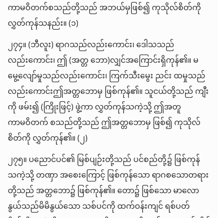
ကာမဝိတက်စသည်တို့သည် အဘယ်မှဖြစ်၍ ကုသိုလ်စိတ်ကို
လွှတ်ကုန်သနည်း။ (၁)
၂၇၄။ (ဘီလူး) ရာဂသည်လည်းကောင်း၊ ဒေါသသည်
လည်းကောင်း၊ ဤ (အတ္တ ဘော)လျှင်အကြောင်းရှိကုန်၏။ မ
မွေ့လျော်မှုသည်လည်းကောင်း၊ ကြက်သီးမွေး ညင်း ထမှုသည်
လည်းကောင်းဤအတ္တဘောမှ ဖြစ်ကုန်၏။ သူငယ်တို့သည် ကျီး
ကို ဖမ်း၍ (ကြိုးဖြင့်) ဖွဲ့ကာ လွှတ်ကုန်သကဲ့သို့ ဤအတူ
ကာမဝိတက် စသည်တို့သည် ဤအတ္တဘောမှ ဖြစ်၍ ကုသိုလ်
စိတ်ကို လွှတ်ကုန်၏။ (၂)
၂၇၅။ ပညောင်ပင်၏ မြစ်ပျဉ်းတို့သည် ပင်စည်တို့၌ ဖြစ်ကုန်
သကဲ့သို့ တဏှာ အစေးကြောင့် ဖြစ်ကုန်သော ရာဂစသောတရား
တို့သည် အတ္တဘော၌ ဖြစ်ကုန်၏။ တော၌ ဖြစ်သော မာလော
နွယ်သည်မိမိနွယ်သော သစ်ပင်ကို ထက်ဝန်းကျင် ရစ်ပတ်