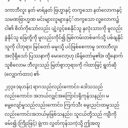
ဒကာဘီလူး နတ် မာရ်နတ် ဗြဟ္မာနှင့် တကွသော နတ်လောကနှင့်
သမဏဗြာဟ္မဏ မင်းများလူများနှင့််တကွသော လူ့လောက၌
ငါ၏ စိတ်ကိုသော်လည်း ပျံ့လွင့်စေနိုင်သူ နှလုံးသားကို မူလည်း
ခွဲနိုင်သူ ခြေတို့ကို မူလည်းကိုင်၍ မြစ်ကမ်းတစ်ဖက်သို့ ပစ်ချနိုင်
သူကို ငါဘုရား မြင်တော် မမူ၊သို့ ပင်ဖြစ်စေကာမူ ဒကာဘီလူး
အလိုရှိသော် ပြဿနာကို မေးလော့ဟု (မိန့်တော်မူ၏)။ ထို့နောက်
သူစိလောမ ဘီလူးသည် မြတ်စွာဘုရားကို ဂါထာဖြင့် ရွတ်ဆို
(လျှောက်ထား) ၏-
၂၇၃။ (ရဟန်း) ရာဂသည်လည်းကောင်း၊ ဒေါသသည်
လည်းကောင်း၊ အဘယ်လျှင်အကြောင်းရှိကုန်သနည်း၊ မ
မွေ့လျော်မှုသည်လည်းကောင်း၊ ကြက်သီး မွေးညင်းထမှုသည်
လည်းကောင်းအဘယ်မှဖြစ်သနည်း၊ သူငယ်တို့သည် ကျီးကို
ဖမ်း၍ (ကြိုးဖြင့်) ဖွဲ့ကာ လွှတ်ကုန်သကဲ့သို့ ဤအတူ