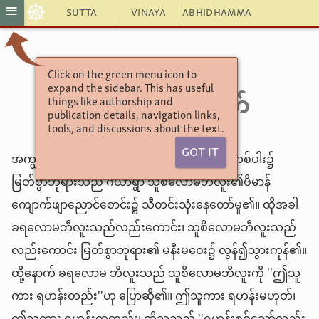
☸
≡
Sutta
Vinaya
Abhidhamma
သုတ္တနိပါတ်ပါဠိတော်
Click on the green menu icon to
expand the sidebar. This has useful
၅-သူစိလောမသုတ်
things like authorship and
publication details, navigation links,
tools, and discussions about the text.
Got It
အကျွန်ုပ်သည် ဤသို့ ကြားနာခဲ့ရပါသည်- အခါတစ်ပါး၌
မြတ်စွာဘုရားသည် ဂယာရွာ သူစိလောမဘီလူး၏ဗိမာန်
ကျောက်ဖျာညောင်စောင်း၌ သီတင်းသုံးနေတော်မူ၏။ ထိုအခါ
ခရလောမဘီလူးသည်လည်းကောင်း၊ သူစိလောမဘီလူးသည်
လည်းကောင်း မြတ်စွာဘုရား၏ မနီးမဝေး၌ လွန်၍သွားကုန်၏။
ထို့နောက် ခရလောမ ဘီလူးသည် သူစိလောမဘီလူးကို ''ဤသူ
ကား ရဟန်းတည်း''ဟု ပြောဆို၏။ ဤသူကား ရဟန်းမဟုတ်၊