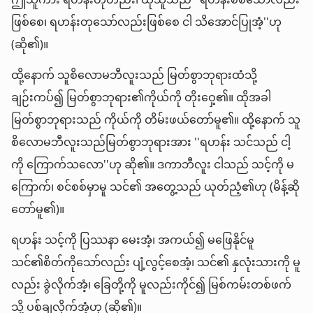
ဤသူကား ရဟန်းတုတည်း၊ ထိုသူသည် ''ရဟန်းစစ်သော်လည်း
ဖြစ်စေ၊ ရဟန်းတုသော်လည်းဖြစ်စေ ငါ သိအောင်ပြုအံ့''ဟု
(ဆို၏)။
ထို့နောက် သူစိလောမဘီလူးသည် မြတ်စွာဘုရားထံသို့
ချဉ်းကပ်၍ မြတ်စွာဘုရား၏ကိုယ်ကို တိုးဝှေ့၏။ ထိုအခါ
မြတ်စွာဘုရားသည် ကိုယ်ကို တိမ်းဖယ်တော်မူ၏။ ထို့နောက် သူ
စိလောမဘီလူးသည်မြတ်စွာဘုရားအား ''ရဟန်း သင်သည် ငါ့
ကို ကြောက်သလော''ဟု ဆို၏။ ဒကာဘီလူး ငါသည် သင့်ကို မ
ကြောက်၊ စင်စစ်မှာမူ သင်၏ အတွေ့သည် ယုတ်ညံ့၏ဟု (မိန့်ဆို
တော်မူ၏)။
ရဟန်း သင့်ကို ပြဿနာ မေးအံ့၊ အကယ်၍ မဖြေနိုင်မူ
သင်၏စိတ်ကိုသော်လည်း ပျံ့လွင့်စေအံ့၊ သင်၏ နှလုံးသားကို မူ
လည်း ခွဲလိုက်အံ့၊ ခြေတို့ကို မူလည်းကိုင်၍ မြစ်ကမ်းတစ်ဖက်
သို့ ပစ်ချလိုက်အံ့ဟု (ဆို၏)။