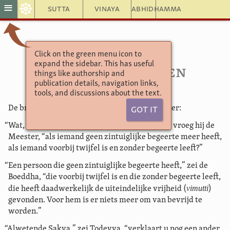
☸
≡
Sutta
Vinaya
Abhidhamma
Click on the green menu icon to
Sutta Nipāta 5.10
expand the sidebar. This has useful
Todeyya's vragen
things like authorship and
publication details, navigation links,
tools, and discussions about the text.
De brahmaan Todeyya was de volgende spreker:
Got It
“Wat, Eerwaarde Heer, is de aard van vrijheid” vroeg hij de
Meester, “als iemand geen zintuiglijke begeerte meer heeft,
als iemand voorbij twijfel is en zonder begeerte leeft?”
“Een persoon die geen zintuiglijke begeerte heeft,” zei de
Boeddha, “die voorbij twijfel is en die zonder begeerte leeft,
vimutti
die heeft daadwerkelijk de uiteindelijke vrijheid (
)
gevonden. Voor hem is er niets meer om van bevrijd te
worden.”
“Alwetende Sakya,” zei Todeyya, “verklaart u nog een ander