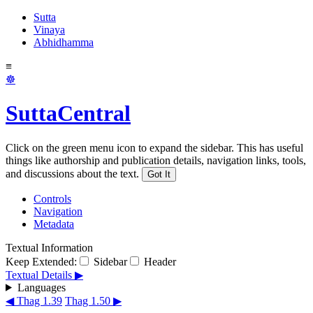
Sutta
Vinaya
Abhidhamma
≡
☸
SuttaCentral
Click on the green menu icon to expand the sidebar. This has useful
things like authorship and publication details, navigation links, tools,
and discussions about the text.
Got It
Controls
Navigation
Metadata
Textual Information
Keep Extended:
Sidebar
Header
Textual Details ▶
Languages
◀ Thag 1.39
Thag 1.50 ▶