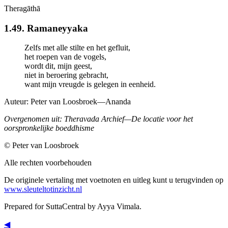
Theragāthā
1.49. Ramaneyyaka
Zelfs met alle stilte en het gefluit,
het roepen van de vogels,
wordt dit, mijn geest,
niet in beroering gebracht,
want mijn vreugde is gelegen in eenheid.
Auteur:
Peter van Loosbroek—Ananda
Overgenomen uit: Theravada Archief—De locatie voor het
oorspronkelijke boeddhisme
© Peter van Loosbroek
Alle rechten voorbehouden
De originele vertaling met voetnoten en uitleg kunt u terugvinden op
www.sleuteltotinzicht.nl
Prepared for SuttaCentral by
Ayya Vimala
.
◀