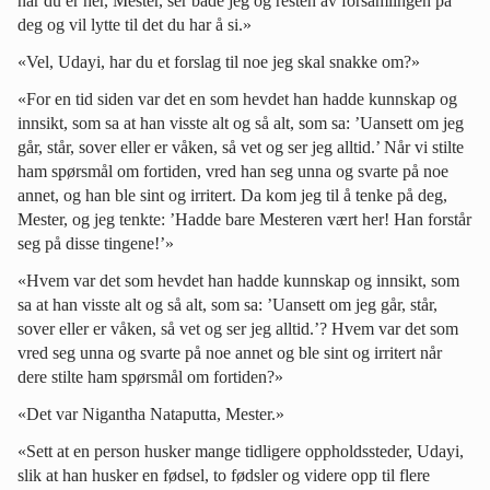
når du er her, Mester, ser både jeg og resten av forsamlingen på
deg og vil lytte til det du har å si.»
«Vel, Udayi, har du et forslag til noe jeg skal snakke om?»
«For en tid siden var det en som hevdet han hadde kunnskap og
innsikt, som sa at han visste alt og så alt, som sa: ’Uansett om jeg
går, står, sover eller er våken, så vet og ser jeg alltid.’ Når vi stilte
ham spørsmål om fortiden, vred han seg unna og svarte på noe
annet, og han ble sint og irritert. Da kom jeg til å tenke på deg,
Mester, og jeg tenkte: ’Hadde bare Mesteren vært her! Han forstår
seg på disse tingene!’»
«Hvem var det som hevdet han hadde kunnskap og innsikt, som
sa at han visste alt og så alt, som sa: ’Uansett om jeg går, står,
sover eller er våken, så vet og ser jeg alltid.’? Hvem var det som
vred seg unna og svarte på noe annet og ble sint og irritert når
dere stilte ham spørsmål om fortiden?»
«Det var Nigantha Nataputta, Mester.»
«Sett at en person husker mange tidligere oppholdssteder, Udayi,
slik at han husker en fødsel, to fødsler og videre opp til flere