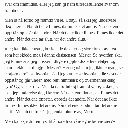
svar om framtiden, eller jeg kan gi ham tilfredsstillende svar om
framtiden.
Men la nå fortid og framtid være, Udayi, så skal jeg undervise
deg i læren: Når det ene finnes, da finnes det andre. Når det ene
oppstår, oppstår det andre. Når det ene ikke finnes, finnes ikke det
andre. Når det ene tar slutt, tar det andre slutt.»
«Jeg kan ikke engang huske alle detaljer og store trekk av hva
som har skjedd meg i denne eksistensen, Mester. Så hvordan skal
jeg kunne si at jeg husker tidligere oppholdssteder detaljert og i
store trekk slik du gjør, Mester? Her og nå kan jeg ikke engang se
et gjørmetroll, så hvordan skal jeg kunne se hvordan alle vesener
oppstår og går under, med rent himmelsk og overmenneskelig
syn? Og så sier du: ’Men la nå fortid og framtid være, Udayi, så
skal jeg undervise deg i læren: Når det ene finnes, da finnes det
andre. Når det ene oppstår, oppstår det andre. Når det ene ikke
finnes, finnes ikke det andre. Når det ene tar slutt, tar det andre
slutt.’ Men dette forstår jeg enda mindre av, Mester.
Men kanskje du har lyst til å høre hva våre egne lærere sier?»