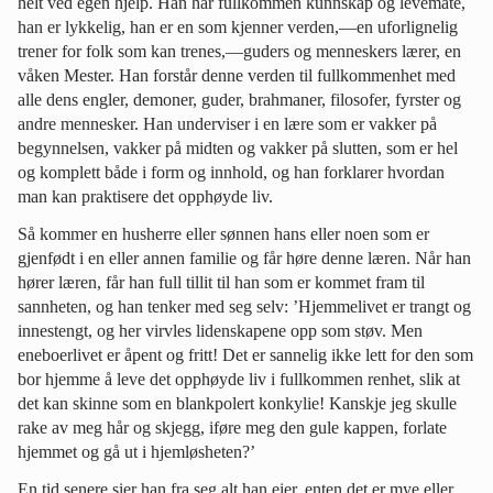
helt ved egen hjelp. Han har fullkommen kunnskap og levemåte,
han er lykkelig, han er en som kjenner verden,—en uforlignelig
trener for folk som kan trenes,—guders og menneskers lærer, en
våken Mester. Han forstår denne verden til fullkommenhet med
alle dens engler, demoner, guder, brahmaner, filosofer, fyrster og
andre mennesker. Han underviser i en lære som er vakker på
begynnelsen, vakker på midten og vakker på slutten, som er hel
og komplett både i form og innhold, og han forklarer hvordan
man kan praktisere det opphøyde liv.
Så kommer en husherre eller sønnen hans eller noen som er
gjenfødt i en eller annen familie og får høre denne læren. Når han
hører læren, får han full tillit til han som er kommet fram til
sannheten, og han tenker med seg selv: ’Hjemmelivet er trangt og
innestengt, og her virvles lidenskapene opp som støv. Men
eneboerlivet er åpent og fritt! Det er sannelig ikke lett for den som
bor hjemme å leve det opphøyde liv i fullkommen renhet, slik at
det kan skinne som en blankpolert konkylie! Kanskje jeg skulle
rake av meg hår og skjegg, iføre meg den gule kappen, forlate
hjemmet og gå ut i hjemløsheten?’
En tid senere sier han fra seg alt han eier, enten det er mye eller