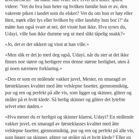
videre: ’Vet du hva hun heter og hvilken familie hun er av, den
vakreste piken i landet som du elsker? Vet du om hun er høy eller
liten, mørk eller lys eller hvilken by eller landsby hun bor i?’ da
måtte han også svare at nei, det visste han ikke. Hva synes du,
Udayi, ville han ikke dumme seg ut med slikt tåpelig snakk?»
«Jo, det er det sikkert og visst at han ville.»
«Men slik er det jo med deg også, Udayi, når du sier at det ikke
finnes noe større og herligere enn denne største herlighet, uten å
gi noen nærmere forklaring.»
«Den er som en strålende vakker juvel, Mester, en smaragd av
førsteklasses kvalitet med åtte velslepne fasetter, gjennomsiktig,
pur og ren og perfekt på alle vis, som ligger og skinner, glitrer og
stråler på et hvitt klede. Så herlig skinner og glitrer det lytefrie
selvet etter døden.»
«Hva mener du er herligst og skinner klarest, Udayi? En strålende
vakker juvel, en smaragd av førsteklasses kvalitet med åtte
velslepne fasetter, gjennomsiktig, pur og ren og perfekt på alle vis,
som ligger og skinner, glitrer og stråler på et hvitt klede? Eller en