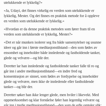
utelukkende er lykkelig?»
«Ja, Udayi, det finnes virkelig en verden som utelukkende er
lykkelig, Mester. Og det finnes en praktisk metode for å oppleve
en verden som utelukkende er lykkelig.»
«Hvordan er da denne praktisk metoden som fører fram til en
verden som utelukkende er lykkelig, Mester?»
«Det er når munken isolerer seg fra både sansenytelser og usunne
ideer og går inn i første meditasjonstilstand—den som fødes av
ensomhet og inneholder både innledende og fastholdende tanker,
glede og velvære—og blir der.
Deretter lar han innledende og fastholdende tanker falle til ro og
går inn i andre meditasjonstilstand—en indre fred og
konsentrasjon av sinnet, som fødes av fordypelse og inneholder
glede og velvære, men ikke de innledende eller fastholdende
tanker—og blir der.
Deretter søker han ikke lenger glede, men hviler i likevekt. Med
oppmerksomhet og klar forståelse føler han legemlig velvære og
går inn i tredje meditasjonstilstand—den som de edle omtaler slik: