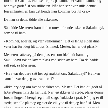
filosofen Gotama. Han setter pris på stillhet, er vant til stillhet og
har mye godt å si om stillheten. Når han ser hvor stille denne
forsamlingen er, kan det hende han kommer bort til oss.»
Da han sa dette, tidde alle asketene.
Så nådde Mesteren fram til den omvandrende asketen Sakuludayi,
som sa til ham:
«Kom her, Mester, og vær velkommen! Det er lenge siden dine
veier har ført deg hit til oss. Sitt ned, Mester, her er det plass!»
Mesteren satte seg på den plassen som ble budt ham, og
Sakuludayi tok en lavere plass ved siden av ham. Da de hadde
satt seg, sa Mesteren:
«Hva var det dere satt her og snakket om, Sakuludayi? Hvilken
samtale var det jeg avbrøt dere i?»
«Ikke bry deg om hva vi snakket om, Mester. Det kan du godt få
høre etterpå hvis du har lyst. Når jeg ikke er til stede, pleier denne
forsamlingen å hengi seg til all slags fruktesløst prat. Når jeg er til
stede, ser alle på meg og sier de vil lytte til det jeg har å si. Men