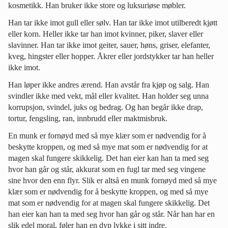
kosmetikk. Han bruker ikke store og luksuriøse møbler.
Han tar ikke imot gull eller sølv. Han tar ikke imot utilberedt kjøtt
eller korn. Heller ikke tar han imot kvinner, piker, slaver eller
slavinner. Han tar ikke imot geiter, sauer, høns, griser, elefanter,
kveg, hingster eller hopper. Åkrer eller jordstykker tar han heller
ikke imot.
Han løper ikke andres ærend. Han avstår fra kjøp og salg. Han
svindler ikke med vekt, mål eller kvalitet. Han holder seg unna
korrupsjon, svindel, juks og bedrag. Og han begår ikke drap,
tortur, fengsling, ran, innbrudd eller maktmisbruk.
En munk er fornøyd med så mye klær som er nødvendig for å
beskytte kroppen, og med så mye mat som er nødvendig for at
magen skal fungere skikkelig. Det han eier kan han ta med seg
hvor han går og står, akkurat som en fugl tar med seg vingene
sine hvor den enn flyr. Slik er altså en munk fornøyd med så mye
klær som er nødvendig for å beskytte kroppen, og med så mye
mat som er nødvendig for at magen skal fungere skikkelig. Det
han eier kan han ta med seg hvor han går og står. Når han har en
slik edel moral, føler han en dyp lykke i sitt indre.