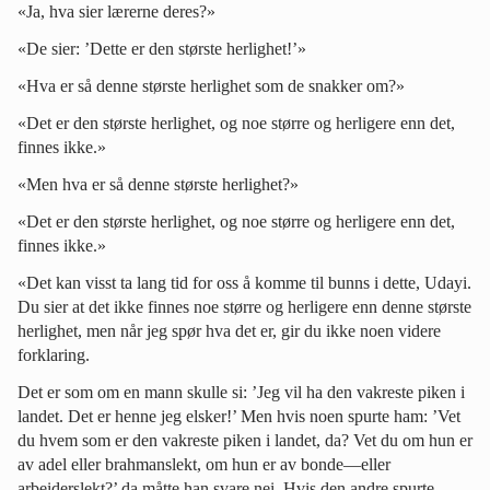
«Ja, hva sier lærerne deres?»
«De sier: ’Dette er den største herlighet!’»
«Hva er så denne største herlighet som de snakker om?»
«Det er den største herlighet, og noe større og herligere enn det,
finnes ikke.»
«Men hva er så denne største herlighet?»
«Det er den største herlighet, og noe større og herligere enn det,
finnes ikke.»
«Det kan visst ta lang tid for oss å komme til bunns i dette, Udayi.
Du sier at det ikke finnes noe større og herligere enn denne største
herlighet, men når jeg spør hva det er, gir du ikke noen videre
forklaring.
Det er som om en mann skulle si: ’Jeg vil ha den vakreste piken i
landet. Det er henne jeg elsker!’ Men hvis noen spurte ham: ’Vet
du hvem som er den vakreste piken i landet, da? Vet du om hun er
av adel eller brahmanslekt, om hun er av bonde—eller
arbeiderslekt?’ da måtte han svare nei. Hvis den andre spurte