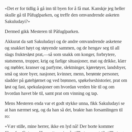
«Det er for tidlig å gå inn til byen for å få mat. Kanskje jeg heller
skulle gå til Påfuglparken, og treffe den omvandrende asketen
Sakuludayi?»
Dermed gikk Mesteren til Påfuglparken.
Akkurat da satt Sakuludayi og de andre omvandrende asketene
og snakket høyt og støyende sammen, og de hengav seg til all
slags fruktesløst prat,—så som snakk om konger, forbrytere,
statsmenn, tropper, krig og farlige situasjoner, mat og drikke, klær
og møbler, kranser og parfyme, slektninger, kjøretøyer, landsbyer,
små og store byer, nasjoner, kvinner, menn, berømte personer,
sladder på gatehjørnet og ved brønnen, spøkelseshistorier, prat om
løst og fast, spekulasjoner om hvordan verden ble til og om
hvordan havet ble til, samt prat om vinning og tap.
Mens Mesteren enda var et godt stykke unna, fikk Sakuludayi se
at han nærmet seg, og da han så det, brakte han forsamlingen til
ro:
«Vær stille, mine herrer, ikke en lyd nå! Der borte kommer