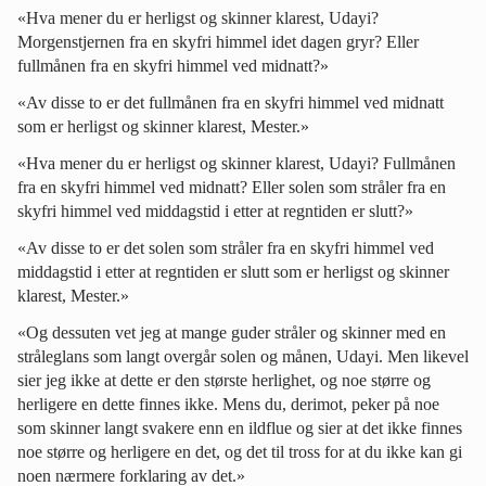
«Hva mener du er herligst og skinner klarest, Udayi?
Morgenstjernen fra en skyfri himmel idet dagen gryr? Eller
fullmånen fra en skyfri himmel ved midnatt?»
«Av disse to er det fullmånen fra en skyfri himmel ved midnatt
som er herligst og skinner klarest, Mester.»
«Hva mener du er herligst og skinner klarest, Udayi? Fullmånen
fra en skyfri himmel ved midnatt? Eller solen som stråler fra en
skyfri himmel ved middagstid i etter at regntiden er slutt?»
«Av disse to er det solen som stråler fra en skyfri himmel ved
middagstid i etter at regntiden er slutt som er herligst og skinner
klarest, Mester.»
«Og dessuten vet jeg at mange guder stråler og skinner med en
stråleglans som langt overgår solen og månen, Udayi. Men likevel
sier jeg ikke at dette er den største herlighet, og noe større og
herligere en dette finnes ikke. Mens du, derimot, peker på noe
som skinner langt svakere enn en ildflue og sier at det ikke finnes
noe større og herligere en det, og det til tross for at du ikke kan gi
noen nærmere forklaring av det.»