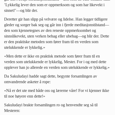
’Lykkelig lever den som er oppmerksom og som har likevekt i
sinnet!’—og blir der.
Deretter gir han slipp på velvære og lidelse. Han legger tidligere
gleder og sorger bak seg og går inn i fjerde meditasjonstilstand—
den som kjennetegnes av den reneste oppmerksomhet og
sinnslikevekt, uten verken behag eller ubehag—og blir der. Dette
er den praktiske metoden som fører fram til en verden som
utelukkende er lykkelig.»
«Men dette er ikke en praktisk metode som fører fram til en
verden som utelukkende er lykkelig, Mester. For i og med dette
opplever han jo allerede en verden som utelukkende er lykkelig.»
Da Sakuludayi hadde sagt dette, begynte forsamlingen av
omvandrende asketer å rope:
«Nå er det ute med både oss og lærerne våre! For vi kjenner ikke
til noe høyere enn dette!»
Sakuludayi brakte forsamlingen ro og henvendte seg så til
Mesteren: