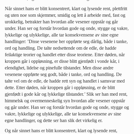
Når sinnet hans er blitt konsentrert, klart og lysende rent, plettfritt
og uten noe som skjemmer, smidig og lett å arbeide med, fast og
urokkelig, betrakter han hvordan alle vesener oppstår og går
under. Han ser og forstår hvordan gode og onde, stygge og vakre,
lykkelige og ulykkelige, alle tar konsekvensene av sine egne
handlinger: ’Disse vesenene her oppførte seg dårlig, både i tanke,
ord og handling. De talte nedsettende om de edle, de hadde
feilaktige teorier og handlet etter disse teoriene. Etter døden, når
kroppen går i oppløsning, er disse blitt gjenfødt i vonde kår, i
elendighet, lidelse og pinefulle tilstander. Men disse andre
vesenene oppførte seg godt, både i tanke, ord og handling. De
talte vel om de edle, de hadde rett syn og handlet i samsvar med
dette. Etter døden, når kroppen går i oppløsning, er de blitt
gjenfødt i gode kår og lykkelige tilstander.’ Slik ser han med rent,
himmelsk og overmenneskelig syn hvordan alle vesener oppstår
og går under. Han ser og forstår hvordan gode og onde, stygge og
vakre, lykkelige og ulykkelige, alle tar konsekvensene av sine
egne handlinger, og dette ser han slik det virkelig er.
Og når sinnet hans er blitt konsentrert, klart og lysende rent,