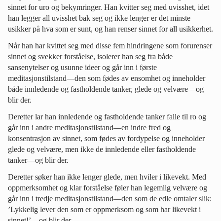
sinnet for uro og bekymringer. Han kvitter seg med uvisshet, idet
han legger all uvisshet bak seg og ikke lenger er det minste
usikker på hva som er sunt, og han renser sinnet for all usikkerhet.
Når han har kvittet seg med disse fem hindringene som forurenser
sinnet og svekker forståelse, isolerer han seg fra både
sansenytelser og usunne ideer og går inn i første
meditasjonstilstand—den som fødes av ensomhet og inneholder
både innledende og fastholdende tanker, glede og velvære—og
blir der.
Deretter lar han innledende og fastholdende tanker falle til ro og
går inn i andre meditasjonstilstand—en indre fred og
konsentrasjon av sinnet, som fødes av fordypelse og inneholder
glede og velvære, men ikke de innledende eller fastholdende
tanker—og blir der.
Deretter søker han ikke lenger glede, men hviler i likevekt. Med
oppmerksomhet og klar forståelse føler han legemlig velvære og
går inn i tredje meditasjonstilstand—den som de edle omtaler slik:
’Lykkelig lever den som er oppmerksom og som har likevekt i
sinnet!’—og blir der.