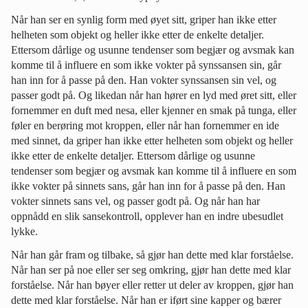
Når han ser en synlig form med øyet sitt, griper han ikke etter
helheten som objekt og heller ikke etter de enkelte detaljer.
Ettersom dårlige og usunne tendenser som begjær og avsmak kan
komme til å influere en som ikke vokter på synssansen sin, går
han inn for å passe på den. Han vokter synssansen sin vel, og
passer godt på. Og likedan når han hører en lyd med øret sitt, eller
fornemmer en duft med nesa, eller kjenner en smak på tunga, eller
føler en berøring mot kroppen, eller når han fornemmer en ide
med sinnet, da griper han ikke etter helheten som objekt og heller
ikke etter de enkelte detaljer. Ettersom dårlige og usunne
tendenser som begjær og avsmak kan komme til å influere en som
ikke vokter på sinnets sans, går han inn for å passe på den. Han
vokter sinnets sans vel, og passer godt på. Og når han har
oppnådd en slik sansekontroll, opplever han en indre ubesudlet
lykke.
Når han går fram og tilbake, så gjør han dette med klar forståelse.
Når han ser på noe eller ser seg omkring, gjør han dette med klar
forståelse. Når han bøyer eller retter ut deler av kroppen, gjør han
dette med klar forståelse. Når han er iført sine kapper og bærer