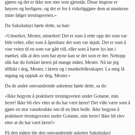
gjøres og det er ikke noe mer som gjenstår. Disse tingene er
høyere og herligere, og det er for å virkeliggjøre dem at munkene
mine følger treningsveien.»
Da Sakuludayi hørte dette, sa han:
«Utmerket, Mester, utmerket! Det er som å rette opp det som var
blitt veltet, eller som å åpenbare det som var skjult. Det er som å
vise veien til en som var gått vill, eller som å bære lys inn i
mørket, slik at den som har øyne kan se det som er der. Nettopp
slik har du forklart læren på mange måter, Mester. Nå tar jeg
tilflukt i deg, Mester, i læren og i munkefellesskapet. La meg få
utgang og opptak av deg, Mester.»
Da de andre omvandrende asketene hørte dette, sa de:
«Ikke begynn å praktisere treningsveien under Gotame, min
herre! Ikke bli elev etter at du har vært lærer! Det ville være som å
gjøre en stor vannkrukke om til en liten bolle. Ikke begynn å
praktisere treningsveien under Gotame, min herre! Ikke bli elev
etter at du har vært lærer!»
På den måten ble den omvandrende asketen Sakuludayi