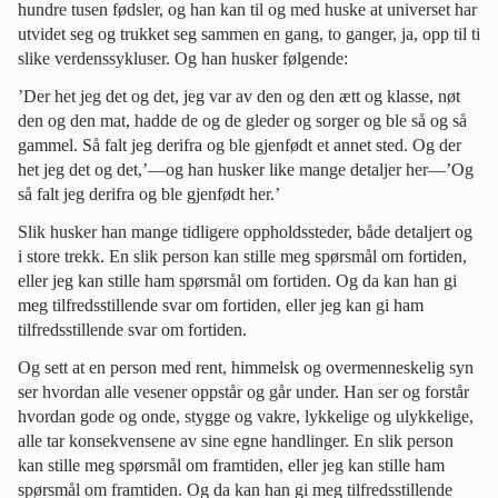
hundre tusen fødsler, og han kan til og med huske at universet har
utvidet seg og trukket seg sammen en gang, to ganger, ja, opp til ti
slike verdenssykluser. Og han husker følgende:
’Der het jeg det og det, jeg var av den og den ætt og klasse, nøt
den og den mat, hadde de og de gleder og sorger og ble så og så
gammel. Så falt jeg derifra og ble gjenfødt et annet sted. Og der
het jeg det og det,’—og han husker like mange detaljer her—’Og
så falt jeg derifra og ble gjenfødt her.’
Slik husker han mange tidligere oppholdssteder, både detaljert og
i store trekk. En slik person kan stille meg spørsmål om fortiden,
eller jeg kan stille ham spørsmål om fortiden. Og da kan han gi
meg tilfredsstillende svar om fortiden, eller jeg kan gi ham
tilfredsstillende svar om fortiden.
Og sett at en person med rent, himmelsk og overmenneskelig syn
ser hvordan alle vesener oppstår og går under. Han ser og forstår
hvordan gode og onde, stygge og vakre, lykkelige og ulykkelige,
alle tar konsekvensene av sine egne handlinger. En slik person
kan stille meg spørsmål om framtiden, eller jeg kan stille ham
spørsmål om framtiden. Og da kan han gi meg tilfredsstillende