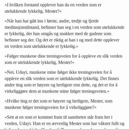
«I hvilken forstand opplever han da en verden som er
utelukkende lykkelig, Mester?»
«Når han har gått inn i første, andre, tredje og fjerde
meditasjonstilstand, befinner han seg i en verden som utelukkende
er lykkelig, der han omgås og snakker med de gudene som
befinner seg der. Og det er riktig at han i og med dette opplever
en verden som utelukkende er lykkelig.»
«Følger munkene dine treningsveien for å oppleve en slik verden
som er utelukkende lykkelig, Mester!»
«Nei, Udayi, munkene mine følger ikke treningsveien for å
oppleve en slik verden som er utelukkende lykkelig. Det finnes
andre ting som er høyere og herligere enn dette, og det er for å
virkeliggjøre dem at munkene mine følger treningsveien.»
«Hvilke ting er det som er høyere og herligere, Mester, som
munkene følger treningsveien for å virkeliggjøre?»
«Sett at en som er kommet fram til sannheten står fram her i
verden, Udayi. Han er en ærverdig Mester som har våknet fullt og