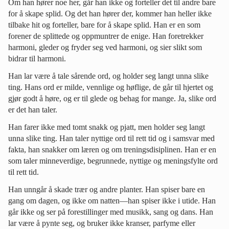
Om han hører noe her, går han ikke og forteller det til andre bare
for å skape splid. Og det han hører der, kommer han heller ikke
tilbake hit og forteller, bare for å skape splid. Han er en som
forener de splittede og oppmuntrer de enige. Han foretrekker
harmoni, gleder og fryder seg ved harmoni, og sier slikt som
bidrar til harmoni.
Han lar være å tale sårende ord, og holder seg langt unna slike
ting. Hans ord er milde, vennlige og høflige, de går til hjertet og
gjør godt å høre, og er til glede og behag for mange. Ja, slike ord
er det han taler.
Han farer ikke med tomt snakk og pjatt, men holder seg langt
unna slike ting. Han taler nyttige ord til rett tid og i samsvar med
fakta, han snakker om læren og om treningsdisiplinen. Han er en
som taler minneverdige, begrunnede, nyttige og meningsfylte ord
til rett tid.
Han unngår å skade trær og andre planter. Han spiser bare en
gang om dagen, og ikke om natten—han spiser ikke i utide. Han
går ikke og ser på forestillinger med musikk, sang og dans. Han
lar være å pynte seg, og bruker ikke kranser, parfyme eller