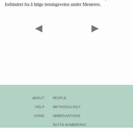
forhindret fra å følge treningsveien under Mesteren.
◀
▶
About
People
Help
Methodology
Home
Abbreviations
Sutta Numbering