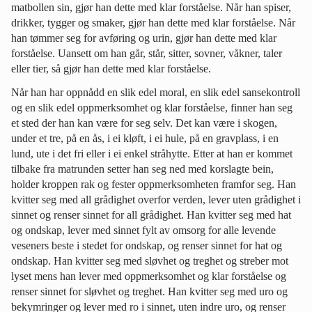
matbollen sin, gjør han dette med klar forståelse. Når han spiser,
drikker, tygger og smaker, gjør han dette med klar forståelse. Når
han tømmer seg for avføring og urin, gjør han dette med klar
forståelse. Uansett om han går, står, sitter, sovner, våkner, taler
eller tier, så gjør han dette med klar forståelse.
Når han har oppnådd en slik edel moral, en slik edel sansekontroll
og en slik edel oppmerksomhet og klar forståelse, finner han seg
et sted der han kan være for seg selv. Det kan være i skogen,
under et tre, på en ås, i ei kløft, i ei hule, på en gravplass, i en
lund, ute i det fri eller i ei enkel stråhytte. Etter at han er kommet
tilbake fra matrunden setter han seg ned med korslagte bein,
holder kroppen rak og fester oppmerksomheten framfor seg. Han
kvitter seg med all grådighet overfor verden, lever uten grådighet i
sinnet og renser sinnet for all grådighet. Han kvitter seg med hat
og ondskap, lever med sinnet fylt av omsorg for alle levende
veseners beste i stedet for ondskap, og renser sinnet for hat og
ondskap. Han kvitter seg med sløvhet og treghet og streber mot
lyset mens han lever med oppmerksomhet og klar forståelse og
renser sinnet for sløvhet og treghet. Han kvitter seg med uro og
bekymringer og lever med ro i sinnet, uten indre uro, og renser