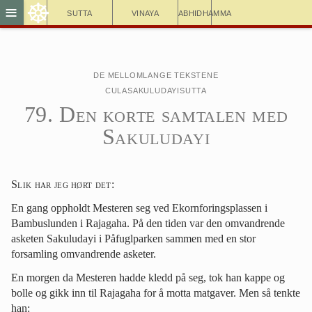
☸
≡
Sutta
Vinaya
Abhidhamma
De mellomlange tekstene
Culasakuludayisutta
79. Den korte samtalen med
Sakuludayi
Slik har jeg hørt det
:
En gang oppholdt Mesteren seg ved Ekornforingsplassen i
Bambuslunden i Rajagaha. På den tiden var den omvandrende
asketen Sakuludayi i Påfuglparken sammen med en stor
forsamling omvandrende asketer.
En morgen da Mesteren hadde kledd på seg, tok han kappe og
bolle og gikk inn til Rajagaha for å motta matgaver. Men så tenkte
han: