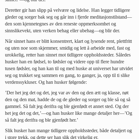
Deretter gir han slipp på velvære og lidelse. Han legger tidligere
gleder og sorger bak seg og går inn i fjerde meditasjonstilstand—
den som kjennetegnes av den reneste oppmerksomhet og
sinnslikevekt, uten verken behag eller ubehag—og blir der.
Når sinnet hans er blitt konsentrert, klart og lysende rent, plettfritt
og uten noe som skjemmer, smidig og lett å arbeide med, fast og
urokkelig, retter han sinnet mot tidligere oppholdssteder. Således
husker han en fødsel, to fødsler og videre opp til flere hundre
tusen fødsler, og han kan til og med huske at universet har utvidet
seg og trukket seg sammen en gang, to ganger, ja, opp til ti slike
verdenssykluser. Og han husker følgende:
’Der het jeg det og det, jeg var av den og den ætt og klasse, nøt
den og den mat, hadde de og de gleder og sorger og ble så og så
gammel. Så falt jeg derifra og ble gjenfødt et annet sted. Og der
het jeg det og det,’—og han husker like mange detaljer her—’Og
så falt jeg derifra og ble gjenfødt her.’
Slik husker han mange tidligere oppholdssteder, både detaljert og
i store trekk, og dette ser han slik det virkelig er.