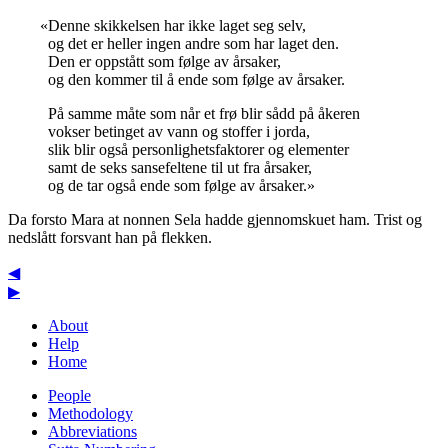
«Denne skikkelsen har ikke laget seg selv,
og det er heller ingen andre som har laget den.
Den er oppstått som følge av årsaker,
og den kommer til å ende som følge av årsaker.
På samme måte som når et frø blir sådd på åkeren
vokser betinget av vann og stoffer i jorda,
slik blir også personlighetsfaktorer og elementer
samt de seks sansefeltene til ut fra årsaker,
og de tar også ende som følge av årsaker.»
Da forsto Mara at nonnen Sela hadde gjennomskuet ham. Trist og
nedslått forsvant han på flekken.
◀
▶
About
Help
Home
People
Methodology
Abbreviations