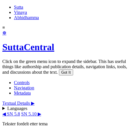
Sutta
Vinaya
Abhidhamma
≡
☸
SuttaCentral
Click on the green menu icon to expand the sidebar. This has useful
things like authorship and publication details, navigation links, tools,
and discussions about the text.
Got It
Controls
Navigation
Metadata
Textual Details ▶
Languages
◀ SN 5.8
SN 5.10 ▶
Tekster fordelt etter tema