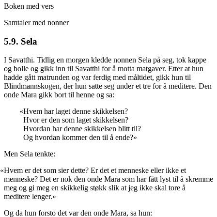
Boken med vers
Samtaler med nonner
5.9. Sela
I Savatthi. Tidlig en morgen kledde nonnen Sela på seg, tok kappe
og bolle og gikk inn til Savatthi for å motta matgaver. Etter at hun
hadde gått matrunden og var ferdig med måltidet, gikk hun til
Blindmannskogen, der hun satte seg under et tre for å meditere. Den
onde Mara gikk bort til henne og sa:
«Hvem har laget denne skikkelsen?
Hvor er den som laget skikkelsen?
Hvordan har denne skikkelsen blitt til?
Og hvordan kommer den til å ende?»
Men Sela tenkte:
«Hvem er det som sier dette? Er det et menneske eller ikke et
menneske? Det er nok den onde Mara som har fått lyst til å skremme
meg og gi meg en skikkelig støkk slik at jeg ikke skal tore å
meditere lenger.»
Og da hun forsto det var den onde Mara, sa hun: