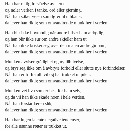
Han har riktig forståelse av læren
og nøler verken i tanke, ord eller gjerning.
Når han søker veien som fører til nibbana,
da lever han riktig som omvandrende munk her i verden.
Han blir ikke hovmodig når andre hilser ham ærbødig,
og han blir ikke sur om andre skjeller ham ut.
Når han ikke brisker seg over den maten andre gir ham,
da lever han riktig som omvandrende munk her i verden.
Munken avviser grådighet og ny tilblivelse,
og bryr seg ikke om å avbryte forhold eller slutte nye forbindelser.
Når han er fri fra all tvil og har trukket ut pilen,
da lever han riktig som omvandrende munk her i verden.
Munken vet hva som er best for ham selv,
og da vil han ikke skade noen i hele verden.
Når han forstår læren slik,
da lever han riktig som omvandrende munk her i verden.
Han har ingen latente negative tendenser,
for alle usunne røtter er trukket ut.