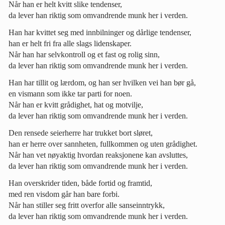
Når han er helt kvitt slike tendenser,
da lever han riktig som omvandrende munk her i verden.
Han har kvittet seg med innbilninger og dårlige tendenser,
han er helt fri fra alle slags lidenskaper.
Når han har selvkontroll og et fast og rolig sinn,
da lever han riktig som omvandrende munk her i verden.
Han har tillit og lærdom, og han ser hvilken vei han bør gå,
en vismann som ikke tar parti for noen.
Når han er kvitt grådighet, hat og motvilje,
da lever han riktig som omvandrende munk her i verden.
Den rensede seierherre har trukket bort sløret,
han er herre over sannheten, fullkommen og uten grådighet.
Når han vet nøyaktig hvordan reaksjonene kan avsluttes,
da lever han riktig som omvandrende munk her i verden.
Han overskrider tiden, både fortid og framtid,
med ren visdom går han bare forbi.
Når han stiller seg fritt overfor alle sanseinntrykk,
da lever han riktig som omvandrende munk her i verden.