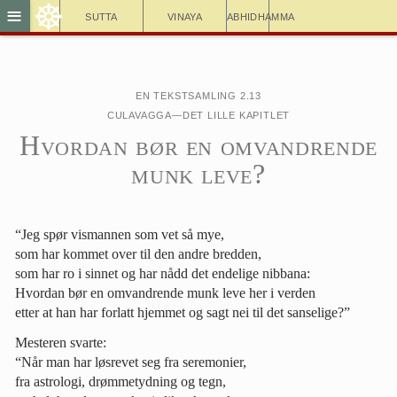
☸
≡
Sutta
Vinaya
Abhidhamma
En tekstsamling 2.13
Culavagga—Det lille kapitlet
Hvordan bør en omvandrende
munk leve?
“Jeg spør vismannen som vet så mye,
som har kommet over til den andre bredden,
som har ro i sinnet og har nådd det endelige nibbana:
Hvordan bør en omvandrende munk leve her i verden
etter at han har forlatt hjemmet og sagt nei til det sanselige?”
Mesteren svarte:
“Når man har løsrevet seg fra seremonier,
fra astrologi, drømmetydning og tegn,