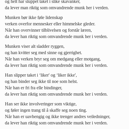
og helt har sluppet taket i slike skavanker,
da lever man riktig som omvandrende munk her i verden.
Munken bør ikke føle lidenskap
verken overfor mennesker eller himmelske gleder.
Når han overvinner tilblivelsen og forstår læren,
da lever han riktig som omvandrende munk her i verden.
Munken viser alt sladder ryggen,
og han kvitter seg med sinne og gjerrighet.
Når han verken bryr seg om medgang eller motgang,
da lever han riktig som omvandrende munk her i verden.
Han slipper taket i ‘liker' og ‘liker ikke',
og han binder seg ikke til noe som helst.
Når han er fri fra elle bindinger,
da lever han riktig som omvandrende munk her i verden.
Han ser ikke involveringer som viktige,
og føler ingen trang til å skaffe seg noen ting.
Når han er uavhengig og ikke trenger andres veiledninger,
da lever han riktig som omvandrende munk her i verden.