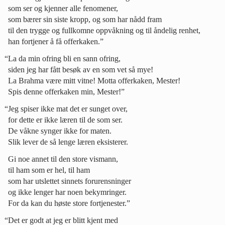
som ser og kjenner alle fenomener,
som bærer sin siste kropp, og som har nådd fram
til den trygge og fullkomne oppvåkning og til åndelig renhet,
han fortjener å få offerkaken.”
“La da min ofring bli en sann ofring,
siden jeg har fått besøk av en som vet så mye!
La Brahma være mitt vitne! Motta offerkaken, Mester!
Spis denne offerkaken min, Mester!”
“Jeg spiser ikke mat det er sunget over,
for dette er ikke læren til de som ser.
De våkne synger ikke for maten.
Slik lever de så lenge læren eksisterer.
Gi noe annet til den store vismann,
til ham som er hel, til ham
som har utslettet sinnets forurensninger
og ikke lenger har noen bekymringer.
For da kan du høste store fortjenester.”
“Det er godt at jeg er blitt kjent med