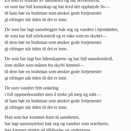
En som er temmet av sannheten og har selvkontroll,
en som har full kunnskap og har levd det opphøyde liv—
til ham bør en brahman som ønsker gode fortjenester
gi ofringer når tiden til det er inne.
De som har lagt sansebegjær bak seg og vandrer i hjemløshet,
de som har full selvkontroll og er rake som en skyttel—
til dem bør en brahman som ønsker gode fortjenester
gi ofringer når tiden til det er inne.
De som har lagt bor lidenskapene og har full sansekontroll,
som stråler som månen fra skyfri himmel—
til dem bør en brahman som ønsker gode fortjenester
gi ofringer når tiden til det er inne.
De som vandrer fritt omkring
i full oppmerksomhet uten å tenke på meg og mitt—
til ham bør en brahman som ønsker gode fortjenester
gi ofringer når tiden til det er inne.
Han som har kommet fram til sannheten,
har lagt sansenytelser bak seg og vandrer som seierherre,
han kjenner slutten på tilblivelse og undergang,