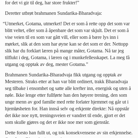
for det vi gir til deg, har store frukter!”
Deretter utbrøt brahmanen Sundarika-Bharadvaja:
“Utmerket, Gotama, utmerket! Det er som å rette opp det som var
blitt veltet, eller som å åpenbare det som var skjult. Det er som å
vise veien til en som var gått vill, eller som å bære lys inn i
mørket, slik at den som har øyne kan se det som er der. Nettopp
slik har du forklart læren på mange måter, Gotama. Nå tar jeg
tilflukt i deg, Gotama, i læren og i munkefellesskapet. La meg få
utgang og opptak av deg, mester Gotama.”
Brahmanen Sundarika-Bharadvaja fikk utgang og opptak av
Mesteren. Straks etter at han var blitt ordinert, trakk Bharadvaja
seg tilbake i ensomhet og satte alle krefter inn, energisk og uten å
nøle. Ikke lenge etter fullførte han den høyere trening, den som
unge menn av god familie med rette forlater hjemmet og går ut i
hjemløsheten for. Han innså selv og erkjente direkte: Nå oppstår
det ikke noe nytt, treningsveien er vandret til ende, gjort er det
som skulle gjøres og det er ikke noe mer som gjenstår.
Dette forsto han fullt ut, og tok konsekvensene av sin erkjennelse.