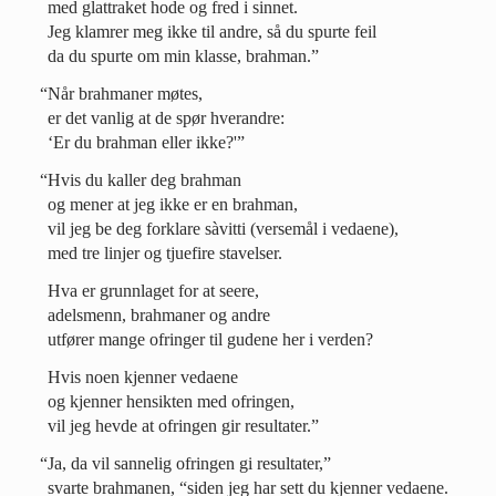
med glattraket hode og fred i sinnet.
Jeg klamrer meg ikke til andre, så du spurte feil
da du spurte om min klasse, brahman.”
“Når brahmaner møtes,
er det vanlig at de spør hverandre:
‘Er du brahman eller ikke?'”
“Hvis du kaller deg brahman
og mener at jeg ikke er en brahman,
vil jeg be deg forklare sàvitti (versemål i vedaene),
med tre linjer og tjuefire stavelser.
Hva er grunnlaget for at seere,
adelsmenn, brahmaner og andre
utfører mange ofringer til gudene her i verden?
Hvis noen kjenner vedaene
og kjenner hensikten med ofringen,
vil jeg hevde at ofringen gir resultater.”
“Ja, da vil sannelig ofringen gi resultater,”
svarte brahmanen, “siden jeg har sett du kjenner vedaene.