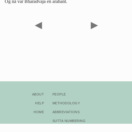
Og nå var Bharadvaja en arahant.
◀
▶
About
People
Help
Methodology
Home
Abbreviations
Sutta Numbering
Bibliography