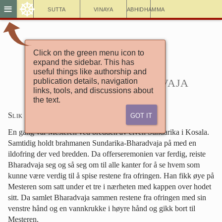
☸
≡
Sutta
Vinaya
Abhidhamma
Click on the green menu icon to
En tekstsamling 3.4
expand the sidebar. This has
Mahavagga—Det store kapitlet
useful things like authorship and
Sundarika-Bharadvaja
publication details, navigation
links, tools, and discussions about
the text.
Got It
Slik har jeg hørt det
:
En gang var Mesteren ved bredden av elven Sundarika i Kosala.
Samtidig holdt brahmanen Sundarika-Bharadvaja på med en
ildofring der ved bredden. Da offerseremonien var ferdig, reiste
Bharadvaja seg og så seg om til alle kanter for å se hvem som
kunne være verdig til å spise restene fra ofringen. Han fikk øye på
Mesteren som satt under et tre i nærheten med kappen over hodet
sitt. Da samlet Bharadvaja sammen restene fra ofringen med sin
venstre hånd og en vannkrukke i høyre hånd og gikk bort til
Mesteren.