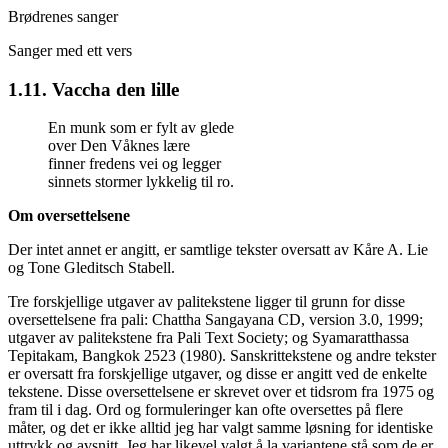
Brødrenes sanger
Sanger med ett vers
1.11. Vaccha den lille
En munk som er fylt av glede
over Den Våknes lære
finner fredens vei og legger
sinnets stormer lykkelig til ro.
Om oversettelsene
Der intet annet er angitt, er samtlige tekster oversatt av
Kåre A. Lie
og
Tone Gleditsch Stabell
.
Tre forskjellige utgaver av palitekstene ligger til grunn for disse
oversettelsene fra pali: Chattha Sangayana CD, version 3.0, 1999;
utgaver av palitekstene fra Pali Text Society; og Syamaratthassa
Tepitakam, Bangkok 2523 (1980). Sanskrittekstene og andre tekster
er oversatt fra forskjellige utgaver, og disse er angitt ved de enkelte
tekstene. Disse oversettelsene er skrevet over et tidsrom fra 1975 og
fram til i dag. Ord og formuleringer kan ofte oversettes på flere
måter, og det er ikke alltid jeg har valgt samme løsning for identiske
uttrykk og avsnitt. Jeg har likevel valgt å la variantene stå som de er,