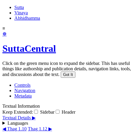
Sutta
Vinaya
Abhidhamma
≡
☸
SuttaCentral
Click on the green menu icon to expand the sidebar. This has useful
things like authorship and publication details, navigation links, tools,
and discussions about the text.
Got It
Controls
Navigation
Metadata
Textual Information
Keep Extended:
Sidebar
Header
Textual Details ▶
Languages
◀ Thag 1.10
Thag 1.12 ▶