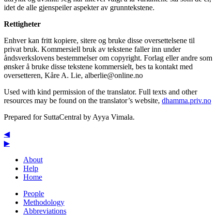
idet de alle gjenspeiler aspekter av grunntekstene.
Rettigheter
Enhver kan fritt kopiere, sitere og bruke disse oversettelsene til
privat bruk. Kommersiell bruk av tekstene faller inn under
åndsverkslovens bestemmelser om copyright. Forlag eller andre som
ønsker å bruke disse tekstene kommersielt, bes ta kontakt med
oversetteren, Kåre A. Lie,
alberlie@online.no
Used with kind permission of the translator. Full texts and other
resources may be found on the translator’s website,
dhamma.priv.no
Prepared for SuttaCentral by
Ayya Vimala
.
◀
▶
About
Help
Home
People
Methodology
Abbreviations