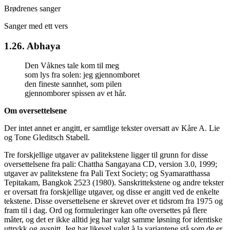
Brødrenes sanger
Sanger med ett vers
1.26. Abhaya
Den Våknes tale kom til meg
som lys fra solen: jeg gjennomboret
den fineste sannhet, som pilen
gjennomborer spissen av et hår.
Om oversettelsene
Der intet annet er angitt, er samtlige tekster oversatt av
Kåre A. Lie
og
Tone Gleditsch Stabell
.
Tre forskjellige utgaver av palitekstene ligger til grunn for disse
oversettelsene fra pali: Chattha Sangayana CD, version 3.0, 1999;
utgaver av palitekstene fra Pali Text Society; og Syamaratthassa
Tepitakam, Bangkok 2523 (1980). Sanskrittekstene og andre tekster
er oversatt fra forskjellige utgaver, og disse er angitt ved de enkelte
tekstene. Disse oversettelsene er skrevet over et tidsrom fra 1975 og
fram til i dag. Ord og formuleringer kan ofte oversettes på flere
måter, og det er ikke alltid jeg har valgt samme løsning for identiske
uttrykk og avsnitt. Jeg har likevel valgt å la variantene stå som de er,