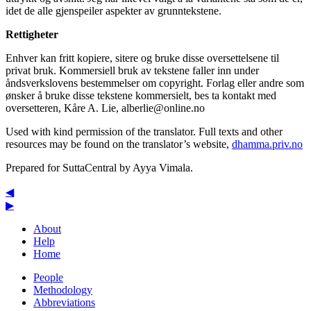
idet de alle gjenspeiler aspekter av grunntekstene.
Rettigheter
Enhver kan fritt kopiere, sitere og bruke disse oversettelsene til
privat bruk. Kommersiell bruk av tekstene faller inn under
åndsverkslovens bestemmelser om copyright. Forlag eller andre som
ønsker å bruke disse tekstene kommersielt, bes ta kontakt med
oversetteren, Kåre A. Lie,
alberlie@online.no
Used with kind permission of the translator. Full texts and other
resources may be found on the translator’s website,
dhamma.priv.no
Prepared for SuttaCentral by
Ayya Vimala
.
◀
▶
About
Help
Home
People
Methodology
Abbreviations