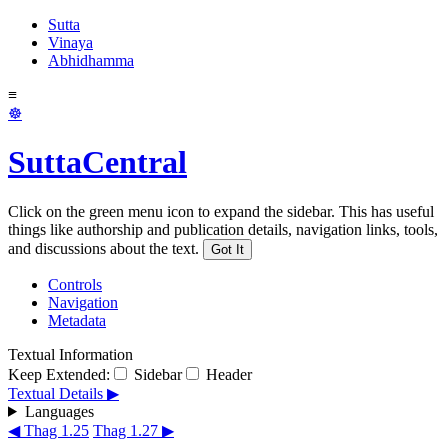
Sutta
Vinaya
Abhidhamma
≡
☸
SuttaCentral
Click on the green menu icon to expand the sidebar. This has useful
things like authorship and publication details, navigation links, tools,
and discussions about the text.
Got It
Controls
Navigation
Metadata
Textual Information
Keep Extended:
Sidebar
Header
Textual Details ▶
Languages
◀ Thag 1.25
Thag 1.27 ▶