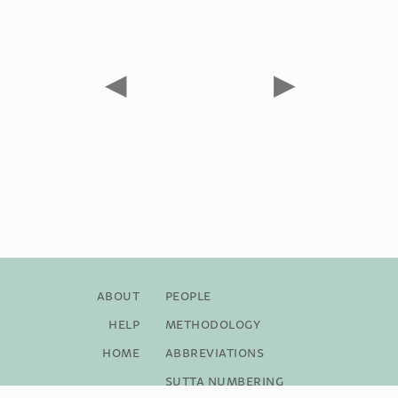
◀
▶
About
People
Help
Methodology
Home
Abbreviations
Sutta Numbering