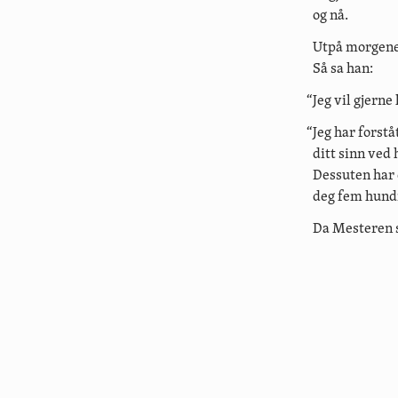
og nå.
Utpå morgenen
Så sa han:
“Jeg vil gjerne
“Jeg har forstå
ditt sinn ved 
Dessuten har e
deg fem hund
Da Mesteren s