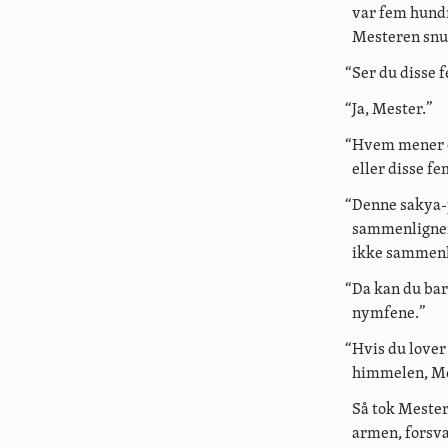
var fem hundr
Mesteren snu
“Ser du disse
“Ja, Mester.”
“Hvem mener d
eller disse f
“Denne sakya-p
sammenligner
ikke sammenli
“Da kan du bar
nymfene.”
“Hvis du lover
himmelen, Me
Så tok Mester
armen, forsva