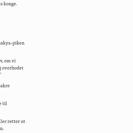
s konge.
sakya-piken
v, om vi
g overhodet
”
vakre
 til
ler retter ut
n.