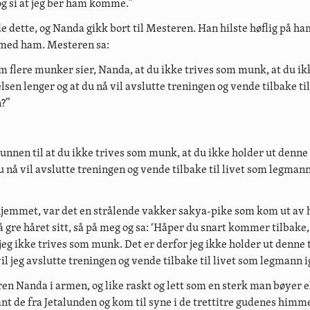
og si at jeg ber ham komme.”
 dette, og Nanda gikk bort til Mesteren. Han hilste høflig på ham
ed ham. Mesteren sa:
om flere munker sier, Nanda, at du ikke trives som munk, at du ik
sen lenger og at du nå vil avslutte treningen og vende tilbake til
n?”
unnen til at du ikke trives som munk, at du ikke holder ut denne
u nå vil avslutte treningen og vende tilbake til livet som legmann
 hjemmet, var det en strålende vakker sakya-pike som kom ut av h
 gre håret sitt, så på meg og sa: ‘Håper du snart kommer tilbake,
 jeg ikke trives som munk. Det er derfor jeg ikke holder ut denne
vil jeg avslutte treningen og vende tilbake til livet som legmann i
en Nanda i armen, og like raskt og lett som en sterk man bøyer el
nt de fra Jetalunden og kom til syne i de trettitre gudenes himm