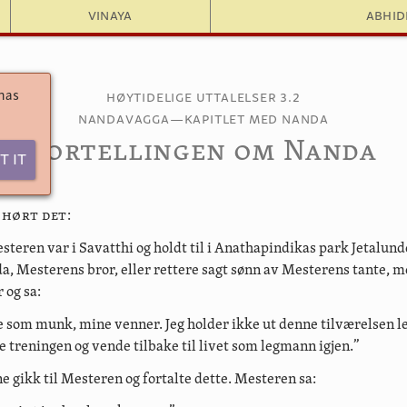
Vinaya
Abhi
 has
Høytidelige uttalelser 3.2
Nandavagga—Kapitlet med Nanda
Fortellingen om Nanda
t It
g hørt det
:
steren var i Savatthi og holdt til i Anathapindikas park Jetalun
 Mesterens bror, eller rettere sagt sønn av Mesterens tante, 
 og sa:
ke som munk, mine venner. Jeg holder ikke ut denne tilværelsen le
te treningen og vende tilbake til livet som legmann igjen.”
 gikk til Mesteren og fortalte dette. Mesteren sa: