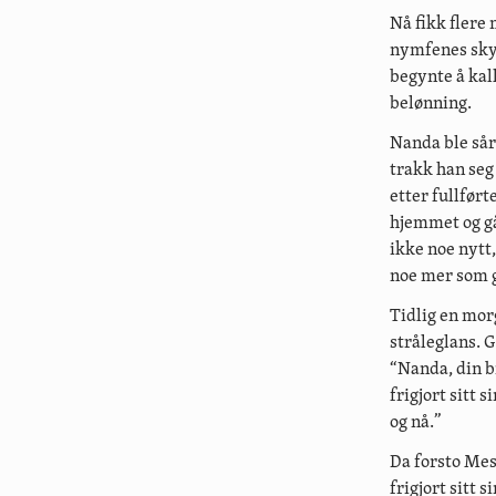
Nå fikk flere
nymfenes skyl
begynte å kal
belønning.
Nanda ble sår
trakk han seg 
etter fullfør
hjemmet og gå
ikke noe nytt,
noe mer som g
Tidlig en mor
stråleglans. 
“Nanda, din b
frigjort sitt 
og nå.”
Da forsto Mes
frigjort sitt 