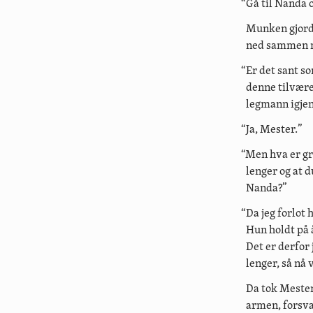
“Gå til Nanda 
Munken gjorde
ned sammen m
“Er det sant s
denne tilværel
legmann igje
“Ja, Mester.”
“Men hva er gr
lenger og at d
Nanda?”
“Da jeg forlot
Hun holdt på å
Det er derfor
lenger, så nå 
Da tok Mester
armen, forsva