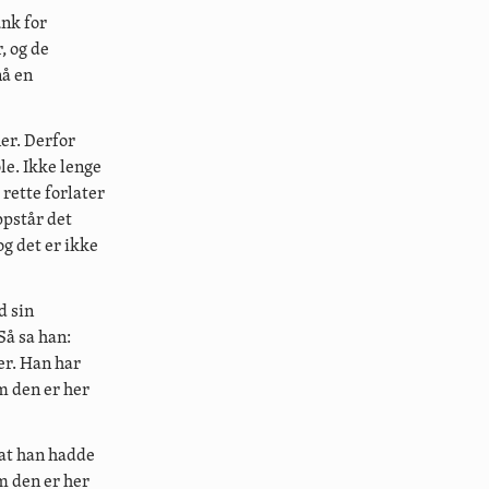
unk for
, og de
nå en
er. Derfor
le. Ikke lenge
rette forlater
ppstår det
og det er ikke
d sin
Så sa han:
er. Han har
om den er her
 at han hadde
om den er her