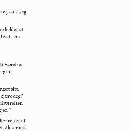
 og satte seg
ke holder ut
 livet som
 tilværelsen
 igjen,
uset sitt.
 kjære deg!'
 tilværelsen
gjen.”
ler retter ut
el. Akkurat da