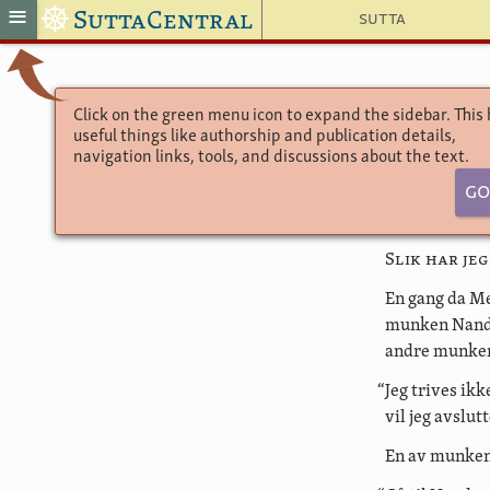
☸
≡
SuttaCentral
Sutta
Click on the green menu icon to expand the sidebar. This
useful things like authorship and publication details,
navigation links, tools, and discussions about the text.
Go
Slik har je
En gang da Me
munken Nanda,
andre munker
“Jeg trives ik
vil jeg avslut
En av munkene