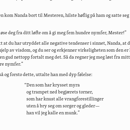
 kom Nanda bort til Mesteren, hilste høflig på ham og satte seg
 løse deg fra ditt løfte om å gi meg fem hundre nymfer, Mester!”
tt at du har utryddet alle negative tendenser i sinnet, Nanda, at d
hjelp av visdom, og du ser og erkjenner virkeligheten som den er 
n gud nettopp fortalt meg det. Så da regner jeg meg løst fra mitt 
re nymfer.”
å og forsto dette, uttalte han med dyp følelse:
“Den som har krysset myra
og trampet ned begjærets torner,
som har knust alle vrangforestillinger
uten å bry seg om sorger og gleder—
han vil jeg kalle en munk.”