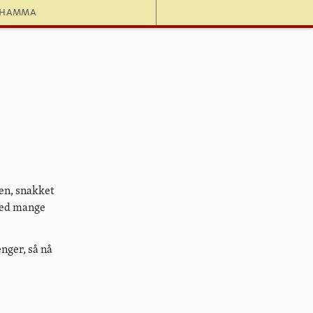
dhamma
den, snakket
med mange
nger, så nå