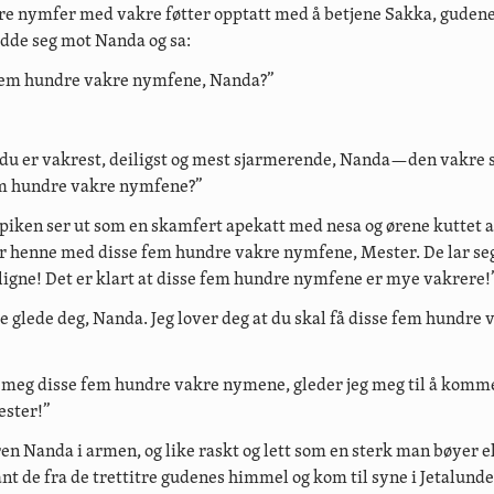
e nymfer med vakre føtter opptatt med å betjene Sakka, gudene
dde seg mot Nanda og sa:
 fem hundre vakre nymfene, Nanda?”
u er vakrest, deiligst og mest sjarmerende, Nanda—den vakre 
em hundre vakre nymfene?”
iken ser ut som en skamfert apekatt med nesa og ørene kuttet a
 henne med disse fem hundre vakre nymfene, Mester. De lar se
gne! Det er klart at disse fem hundre nymfene er mye vakrere!
e glede deg, Nanda. Jeg lover deg at du skal få disse fem hundre 
 meg disse fem hundre vakre nymene, gleder jeg meg til å komme
ster!”
en Nanda i armen, og like raskt og lett som en sterk man bøyer el
nt de fra de trettitre gudenes himmel og kom til syne i Jetalunde