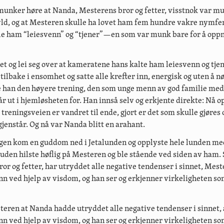
 munker høre at Nanda, Mesterens bror og fetter, visstnok var m
d, og at Mesteren skulle ha lovet ham fem hundre vakre nymfer
le ham “leiesvenn” og “tjener”—en som var munk bare for å opp
et og lei seg over at kameratene hans kalte ham leiesvenn og tjen
tilbake i ensomhet og satte alle krefter inn, energisk og uten å nø
te han den høyere trening, den som unge menn av god familie med 
r ut i hjemløsheten for. Han innså selv og erkjente direkte: Nå o
 treningsveien er vandret til ende, gjort er det som skulle gjøres 
jenstår. Og nå var Nanda blitt en arahant.
gen kom en guddom ned i Jetalunden og opplyste hele lunden me
Guden hilste høflig på Mesteren og ble stående ved siden av ham. 
ror og fetter, har utryddet alle negative tendenser i sinnet, Mest
sinn ved hjelp av visdom, og han ser og erkjenner virkeligheten s
teren at Nanda hadde utryddet alle negative tendenser i sinnet,
sinn ved hjelp av visdom, og han ser og erkjenner virkeligheten s