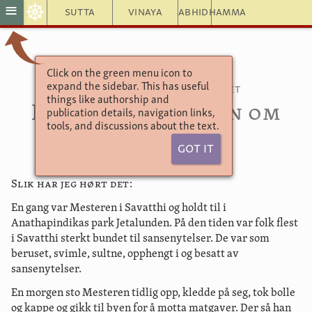
☸
≡
Sutta
Vinaya
Abhidhamma
Click on the green menu icon to
Høytidelige uttalelser 7.4
expand the sidebar. This has useful
Culavagga—Det lille kapitlet
things like authorship and
Den andre teksten om
publication details, navigation links,
tools, and discussions about the text.
bindinger
Got It
Slik har jeg hørt det
:
En gang var Mesteren i Savatthi og holdt til i
Anathapindikas park Jetalunden. På den tiden var folk flest
i Savatthi sterkt bundet til sansenytelser. De var som
beruset, svimle, sultne, opphengt i og besatt av
sansenytelser.
En morgen sto Mesteren tidlig opp, kledde på seg, tok bolle
og kappe og gikk til byen for å motta matgaver. Der så han