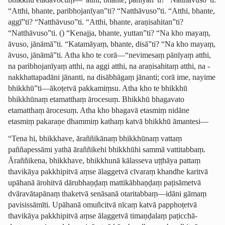
“Atthi, bhante, paribhojanīyan”ti? “Natthāvuso”ti. “Atthi, bhante,
aggī”ti? “Natthāvuso”ti. “Atthi, bhante, araṇisahitan”ti?
“Natthāvuso”ti.
()
“Kenajja, bhante, yuttan”ti? “Na kho mayaṃ,
āvuso, jānāmā”ti. “Katamāyaṃ, bhante, disā”ti? “Na kho mayaṃ,
āvuso, jānāmā”ti. Atha kho te corā—“nevimesaṃ pānīyaṃ atthi,
na paribhojanīyaṃ atthi, na aggi atthi, na araṇisahitaṃ atthi, na ­
nak­khat­ta­padāni jānanti, na disābhāgaṃ jānanti; corā ime, nayime
bhikkhū”ti—ākoṭetvā pakkamiṃsu. Atha kho te bhikkhū
bhikkhūnaṃ etamatthaṃ ārocesuṃ. Bhikkhū bhagavato
etamatthaṃ ārocesuṃ. Atha kho bhagavā etasmiṃ nidāne
etasmiṃ pakaraṇe dhammiṃ kathaṃ katvā bhikkhū āmantesi—
“Tena hi, bhikkhave, āraññikānaṃ bhikkhūnaṃ vattaṃ
paññapessāmi yathā āraññikehi bhikkhūhi sammā vattitabbaṃ.
Āraññikena, bhikkhave, bhikkhunā kālasseva uṭṭhāya pattaṃ
thavikāya pakkhipitvā aṃse ālaggetvā cīvaraṃ khandhe karitvā
upāhanā ārohitvā dārubhaṇḍaṃ mattikābhaṇḍaṃ paṭisāmetvā
dvāravātapānaṃ thaketvā senāsanā otaritabbaṃ—idāni gāmaṃ
pavisissāmīti. Upāhanā omuñcitvā nīcaṃ katvā papphoṭetvā
thavikāya pakkhipitvā aṃse ālaggetvā timaṇḍalaṃ paṭicchā­