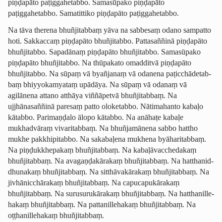
piṇḍapāto paṭiggahetabbo. Samasūpako piṇḍapāto
paṭiggahetabbo. Samatittiko piṇḍapāto paṭiggahetabbo.
Na tāva therena bhuñjitabbaṃ yāva na sabbesaṃ odano sampatto
hoti. Sakkaccaṃ piṇḍapāto bhuñjitabbo. Pattasaññinā piṇḍapāto
bhuñjitabbo. Sapadānaṃ piṇḍapāto bhuñjitabbo. Samasūpako
piṇḍapāto bhuñjitabbo. Na thūpakato omadditvā piṇḍapāto
bhuñjitabbo. Na sūpaṃ vā byañjanaṃ vā odanena paṭic­chā­detab­
baṃ bhiyyokamyataṃ upādāya. Na sūpaṃ vā odanaṃ vā
agilānena attano atthāya viññāpetvā bhuñjitabbaṃ. Na
ujjhānasaññinā paresaṃ patto oloketabbo. Nātimahanto kabaḷo
kātabbo. Parimaṇḍalo ālopo kātabbo. Na anāhaṭe kabaḷe
mukhadvāraṃ vivaritabbaṃ. Na bhuñjamānena sabbo hattho
mukhe pakkhipitabbo. Na sakabaḷena mukhena byāharitabbaṃ.
Na piṇḍukkhepakaṃ bhuñjitabbaṃ. Na kabaḷā­vac­cheda­kaṃ
bhuñjitabbaṃ. Na ava­gaṇḍa­kā­ra­kaṃ bhuñjitabbaṃ. Na hattha­nid­
dhunakaṃ bhuñjitabbaṃ. Na sitthā­vakāra­kaṃ bhuñjitabbaṃ. Na
jiv­hānic­chā­rakaṃ bhuñjitabbaṃ. Na capucapu­kārakaṃ
bhuñjitabbaṃ. Na surusu­ru­kārakaṃ bhuñjitabbaṃ. Na hattha­nille­
ha­kaṃ bhuñjitabbaṃ. Na patta­nille­ha­kaṃ bhuñjitabbaṃ. Na
oṭṭha­nille­ha­kaṃ bhuñjitabbaṃ.