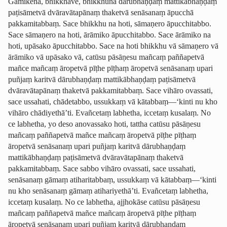
Gamikena, bhikkhave, bhikkhunā dārubhaṇḍaṃ mattikābhaṇḍaṃ
paṭisāmetvā dvāravātapānaṃ thaketvā senāsanaṃ
āpucchā
pakkamitabbaṃ
. Sace bhikkhu na hoti, sāmaṇero āpucchitabbo.
Sace sāmaṇero na hoti, ārāmiko āpucchitabbo. Sace ārāmiko na
hoti, upāsako āpucchitabbo. Sace na hoti bhikkhu vā sāmaṇero vā
ārāmiko vā upāsako vā, catūsu pāsāṇesu mañcaṃ paññapetvā
mañce mañcaṃ āropetvā pīṭhe pīṭhaṃ āropetvā senāsanaṃ upari
puñjaṃ karitvā dārubhaṇḍaṃ mattikābhaṇḍaṃ paṭisāmetvā
dvāravātapānaṃ thaketvā pakkamitabbaṃ. Sace vihāro ovassati,
sace ussahati, chādetabbo, ussukkaṃ vā kātabbaṃ—‘kinti nu kho
vihāro chādiyethā’ti. Evañcetaṃ labhetha, iccetaṃ kusalaṃ. No
ce labhetha, yo deso anovassako hoti, tattha catūsu pāsāṇesu
mañcaṃ paññapetvā mañce mañcaṃ āropetvā pīṭhe pīṭhaṃ
āropetvā senāsanaṃ upari puñjaṃ karitvā dārubhaṇḍaṃ
mattikābhaṇḍaṃ paṭisāmetvā dvāravātapānaṃ thaketvā
pakkamitabbaṃ. Sace sabbo vihāro ovassati, sace ussahati,
senāsanaṃ gāmaṃ atiharitabbaṃ, ussukkaṃ vā kātabbaṃ—‘kinti
nu kho senāsanaṃ gāmaṃ atihariyethā’ti. Evañcetaṃ labhetha,
iccetaṃ kusalaṃ. No ce labhetha, ajjhokāse catūsu pāsāṇesu
mañcaṃ paññapetvā mañce mañcaṃ āropetvā pīṭhe pīṭhaṃ
āropetvā senāsanaṃ upari puñjaṃ karitvā dārubhaṇḍaṃ