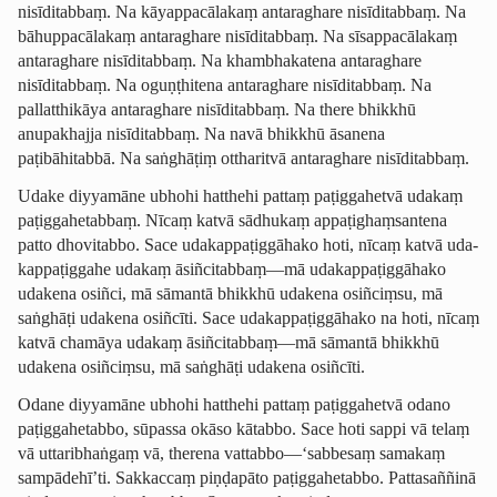
nisīditabbaṃ. Na kāyappacālakaṃ antaraghare nisīditabbaṃ. Na
bāhuppacālakaṃ antaraghare nisīditabbaṃ. Na sīsappacālakaṃ
antaraghare nisīditabbaṃ. Na khambhakatena antaraghare
nisīditabbaṃ. Na oguṇṭhitena antaraghare nisīditabbaṃ. Na
pallatthikāya antaraghare nisīditabbaṃ. Na there bhikkhū
anupakhajja nisīditabbaṃ. Na navā bhikkhū āsanena
paṭibāhitabbā. Na saṅghāṭiṃ ottharitvā antaraghare nisīditabbaṃ.
Udake diyyamāne ubhohi hatthehi pattaṃ paṭiggahetvā udakaṃ
paṭig­ga­hetab­baṃ. Nīcaṃ katvā sādhukaṃ appaṭi­ghaṃ­san­tena
patto dhovitabbo. Sace udakap­paṭig­gāhako hoti, nīcaṃ katvā uda­
kappa­ṭig­gahe udakaṃ āsiñcitabbaṃ—mā udakap­paṭig­gāhako
udakena
osiñci
, mā sāmantā bhikkhū udakena
osiñciṃsu
, mā
saṅghāṭi udakena osiñcīti. Sace udakap­paṭig­gāhako na hoti, nīcaṃ
katvā chamāya udakaṃ āsiñcitabbaṃ—mā sāmantā bhikkhū
udakena osiñciṃsu, mā saṅghāṭi udakena osiñcīti.
Odane diyyamāne ubhohi hatthehi pattaṃ paṭiggahetvā odano
paṭiggahetabbo, sūpassa okāso kātabbo. Sace hoti sappi vā telaṃ
vā uttaribhaṅgaṃ vā, therena vattabbo—‘sabbesaṃ samakaṃ
sampādehī’ti. Sakkaccaṃ piṇḍapāto paṭiggahetabbo. Pattasaññinā