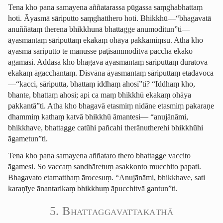
Tena kho pana samayena aññatarassa pūgassa saṃghabhattaṃ
hoti. Āyasmā sāriputto saṃghatthero hoti. Bhikkhū—“bhagavatā
anuññātaṃ therena bhikkhunā bhattagge anumoditun”ti—
āyasmantaṃ sāriputtaṃ ekakaṃ ohāya pakkamiṃsu. Atha kho
āyasmā sāriputto te manusse paṭisammoditvā pacchā ekako
agamāsi. Addasā kho bhagavā āyasmantaṃ sāriputtaṃ dūratova
ekakaṃ āgacchantaṃ. Disvāna āyasmantaṃ sāriputtaṃ etadavoca
—“kacci, sāriputta, bhattaṃ iddhaṃ ahosī”ti? “Iddhaṃ kho,
bhante, bhattaṃ ahosi; api ca maṃ bhikkhū ekakaṃ ohāya
pakkantā”ti. Atha kho bhagavā etasmiṃ nidāne etasmiṃ pakaraṇe
dhammiṃ kathaṃ katvā bhikkhū āmantesi— “anujānāmi,
bhikkhave, bhattagge catūhi pañcahi therānutherehi bhikkhūhi
āgametun”ti.
Tena kho pana samayena aññataro thero bhattagge vaccito
āgamesi. So vaccaṃ sandhāretuṃ asakkonto mucchito papati.
Bhagavato etamatthaṃ ārocesuṃ. “Anujānāmi, bhikkhave, sati
karaṇīye ānantarikaṃ bhikkhuṃ āpucchitvā gantun”ti.
5. Bhattag­ga­vatta­ka­thā