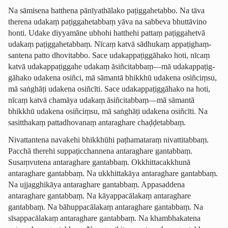
Na sāmisena hatthena pānīyathālako paṭiggahetabbo. Na tāva
therena udakaṃ paṭig­ga­hetab­baṃ yāva na sabbeva bhuttāvino
honti. Udake diyyamāne ubhohi hatthehi pattaṃ paṭiggahetvā
udakaṃ paṭig­ga­hetab­baṃ. Nīcaṃ katvā sādhukaṃ appaṭi­ghaṃ­
san­tena patto dhovitabbo. Sace udakap­paṭig­gāhako hoti, nīcaṃ
katvā uda­kappa­ṭig­gahe udakaṃ āsiñcitabbaṃ—mā udakap­paṭig­
gāhako udakena osiñci, mā sāmantā bhikkhū udakena osiñciṃsu,
mā saṅghāṭi udakena osiñcīti. Sace udakap­paṭig­gāhako na hoti,
nīcaṃ katvā chamāya udakaṃ āsiñcitabbaṃ—mā sāmantā
bhikkhū udakena osiñciṃsu, mā saṅghāṭi udakena osiñcīti. Na
sasitthakaṃ pattadhovanaṃ antaraghare chaḍḍetabbaṃ.
Nivattantena navakehi bhikkhūhi paṭhamataraṃ nivattitabbaṃ.
Pacchā therehi ­suppaṭic­chan­nena antaraghare gantabbaṃ.
Susaṃvutena antaraghare gantabbaṃ. Okkhitta­cak­khunā
antaraghare gantabbaṃ. Na ukkhittakāya antaraghare gantabbaṃ.
Na ujjagghikāya antaraghare gantabbaṃ. Appasaddena
antaraghare gantabbaṃ. Na kāyappacālakaṃ antaraghare
gantabbaṃ. Na bāhuppacālakaṃ antaraghare gantabbaṃ. Na
sīsappacālakaṃ antaraghare gantabbaṃ. Na khambhakatena