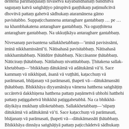
dentena parimaṇḍalaṃ nivāsetvā kāyabandhanaṃ bandhitvā
saguṇaṃ katvā saṅghāṭiyo pārupitvā gaṇṭhikaṃ paṭimuñcitvā
dhovitvā pattaṃ gahetvā sādhukaṃ ataramānena gāmo
pavisitabbo. ­Suppaṭic­chan­nena antaraghare gantabbaṃ … pe …
na khambhakatena antaraghare gantabbaṃ. Na oguṇṭhitena
antaraghare gantabbaṃ. Na ukkuṭikāya antaraghare gantabbaṃ.
Nivesanaṃ pavisantena sallak­khetab­baṃ—‘iminā pavisissāmi,
iminā nikkhamissāmī’ti. Nātisahasā pavisitabbaṃ. Nātisahasā
nikkhamitabbaṃ. Nātidūre ṭhātabbaṃ. Nāccāsanne ṭhātabbaṃ.
Nāticiraṃ ṭhātabbaṃ. Nātilahuṃ nivattitabbaṃ. Ṭhitakena sallak­
khetab­baṃ—‘bhikkhaṃ dātukāmā vā adātukāmā vā’ti. Sace
kammaṃ vā nikkhipati, āsanā vā vuṭṭhāti, kaṭacchuṃ vā
parāmasati, bhājanaṃ vā parāmasati, ṭhapeti vā—dātukāmassāti
ṭhātabbaṃ. Bhikkhāya diyyamānāya vāmena hatthena saṅghāṭiṃ
uccāretvā dakkhiṇena hatthena pattaṃ paṇāmetvā ubhohi hatthehi
pattaṃ paṭiggahetvā bhikkhā paṭiggahetabbā. Na ca ­bhik­khā­
dāyikāya mukhaṃ ulloketabbaṃ. Sallak­khetab­baṃ—‘sūpaṃ
dātukāmā vā adātukāmā vā’ti. Sace kaṭacchuṃ vā parāmasati,
bhājanaṃ vā parāmasati, ṭhapeti vā—dātukāmassāti ṭhātabbaṃ.
Bhikkhāya dinnāya saṅghāṭiyā pattaṃ paṭicchādetvā sādhukaṃ