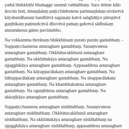
yathā bhikkhūhi bhattagge sammā vattitabbaṃ. Sace ārāme kālo
ārocito hoti, timaṇḍalaṃ paṭicchā­dentena parimaṇḍalaṃ nivāsetvā
kāyabandhanaṃ bandhitvā saguṇaṃ katvā saṅghāṭiyo pārupitvā
gaṇṭhikaṃ paṭimuñcitvā dhovitvā pattaṃ gahetvā sādhukaṃ
ataramānena gāmo pavisitabbo.
Na vokkamma therānaṃ bhikkhūnaṃ purato purato gantabbaṃ. ­
Suppaṭic­chan­nena antaraghare gantabbaṃ. Susaṃvutena
antaraghare gantabbaṃ. Okkhitta­cak­khunā antaraghare
gantabbaṃ. Na ukkhittakāya antaraghare gantabbaṃ. Na
ujjagghikāya antaraghare gantabbaṃ. Appasaddena antaraghare
gantabbaṃ. Na kāyappacālakaṃ antaraghare gantabbaṃ. Na
bāhuppacālakaṃ antaraghare gantabbaṃ. Na sīsappacālakaṃ
antaraghare gantabbaṃ. Na khambhakatena antaraghare
gantabbaṃ. Na oguṇṭhitena antaraghare gantabbaṃ. Na
ukkuṭikāya antaraghare gantabbaṃ.
­Suppaṭic­chan­nena antaraghare nisīditabbaṃ. Susaṃvutena
antaraghare nisīditabbaṃ. Okkhitta­cak­khunā antaraghare
nisīditabbaṃ. Na ukkhittakāya antaraghare nisīditabbaṃ na
ujjagghikāya antaraghare nisīditabbaṃ, appasaddena antaraghare