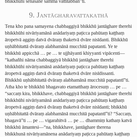
bhikkhūhi senāsane sammā vattitabban”ti.
9. ­Jantā­ghara­vatta­ka­thā
Tena kho pana samayena chabbaggiyā bhikkhū jantāghare therehi
bhikkhūhi nivāriyamānā anādariyaṃ paṭicca pahūtaṃ kaṭṭhaṃ
āropetvā aggiṃ datvā dvāraṃ thaketvā dvāre nisīdanti.
Bhikkhū
uṇhābhitattā dvāraṃ alabhamānā mucchitā papatanti. Ye te
bhikkhū appicchā … pe … te ujjhāyanti khiyyanti vipācenti—
“kathañhi nāma chabbaggiyā bhikkhū jantāghare therehi
bhikkhūhi nivāriyamānā anādariyaṃ paṭicca pahūtaṃ kaṭṭhaṃ
āropetvā aggiṃ datvā dvāraṃ thaketvā dvāre nisīdissanti.
Bhikkhū uṇhābhitattā dvāraṃ alabhamānā mucchitā papatantī”ti.
Atha kho te bhikkhū bhagavato etamatthaṃ ārocesuṃ … pe …
“saccaṃ kira, bhikkhave, chabbaggiyā bhikkhū jantāghare therehi
bhikkhūhi nivāriyamānā anādariyaṃ paṭicca pahūtaṃ kaṭṭhaṃ
āropetvā aggiṃ datvā dvāraṃ thaketvā dvāre nisīdanti; bhikkhū
uṇhābhitattā dvāraṃ alabhamānā mucchitā papatantī”ti? “Saccaṃ,
bhagavā”ti … pe … vigarahitvā … pe … dhammiṃ kathaṃ katvā
bhikkhū āmantesi—“na, bhikkhave, jantāghare therena
bhikkhunā nivāriyamānena anādariyaṃ paṭicca pahūtaṃ kaṭṭhaṃ