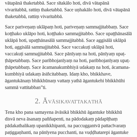
vātapānā thaketabbā. Sace sītakālo hoti, divā vātapānā
vivaritabbā, rattiṃ thaketabbā. Sace uṇhakālo hoti, divā vātapānā
thaketabbā, rattiṃ vivaritabbā.
Sace pariveṇaṃ uklāpaṃ hoti, pariveṇaṃ sammajjitabbaṃ. Sace
koṭṭhako uklāpo hoti, koṭṭhako sammajjitabbo. Sace upaṭṭhānasālā
uklāpā hoti, upaṭṭhānasālā sammajjitabbā. Sace aggisālā uklāpā
hoti, aggisālā sammajjitabbā. Sace vaccakuṭi uklāpā hoti,
vaccakuṭi sammajjitabbā. Sace pānīyaṃ na hoti, pānīyaṃ upaṭ­
ṭhāpetab­baṃ. Sace paribhojanīyaṃ na hoti, paribhojanīyaṃ upaṭ­
ṭhāpetab­baṃ. Sace ācama­na­kumbhiyā udakaṃ na hoti, ācama­na­
kumbhiyā udakaṃ āsiñcitabbaṃ. Idaṃ kho, bhikkhave,
āgantukānaṃ bhikkhūnaṃ vattaṃ yathā āgantukehi bhikkhūhi
sammā vattitabban”ti.
2. Āvāsi­kavatta­ka­thā
Tena kho pana samayena āvāsikā bhikkhū āgantuke bhikkhū
disvā neva āsanaṃ paññapenti, na pādodakaṃ pādapīṭhaṃ
pādakathalikaṃ upanikkhipanti, na paccuggantvā pattacīvaraṃ
paṭiggaṇhanti,
na pānīyena pucchanti
, na vuḍḍhatarepi āgantuke