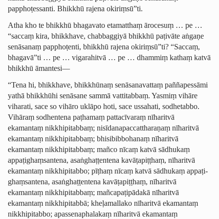
papphoṭessanti. Bhikkhū rajena okiriṃsū”ti.
Atha kho te bhikkhū bhagavato etamatthaṃ ārocesuṃ … pe …
“saccaṃ kira, bhikkhave, chabbaggiyā bhikkhū paṭivāte aṅgaṇe
senāsanaṃ papphoṭenti, bhikkhū rajena okiriṃsū”ti? “Saccaṃ,
bhagavā”ti … pe … vigarahitvā … pe … dhammiṃ kathaṃ katvā
bhikkhū āmantesi—
“Tena hi, bhikkhave, bhikkhūnaṃ senāsanavattaṃ paññapessāmi
yathā bhikkhūhi senāsane sammā vattitabbaṃ. Yasmiṃ vihāre
viharati, sace so vihāro uklāpo hoti, sace ussahati, sodhetabbo.
Vihāraṃ sodhentena paṭhamaṃ pattacīvaraṃ nīharitvā
ekamantaṃ nikkhipitabbaṃ; nisīda­na­pac­cattha­ra­ṇaṃ nīharitvā
ekamantaṃ nikkhipitabbaṃ; bhisi­bibbo­hanaṃ nīharitvā
ekamantaṃ nikkhipitabbaṃ; mañco nīcaṃ katvā sādhukaṃ
appaṭi­ghaṃ­san­tena, asaṅghaṭ­ṭentena kavāṭapiṭṭhaṃ, nīharitvā
ekamantaṃ nikkhipitabbo; pīṭhaṃ nīcaṃ katvā sādhukaṃ appaṭi­
ghaṃ­san­tena, asaṅghaṭ­ṭentena kavāṭapiṭṭhaṃ, nīharitvā
ekamantaṃ nikkhipitabbaṃ; mañca­paṭi­pādakā nīharitvā
ekamantaṃ nikkhipitabbā; kheḷamallako nīharitvā ekamantaṃ
nikkhipitabbo; apas­sena­phala­kaṃ nīharitvā ekamantaṃ