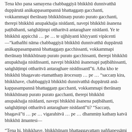
Tena kho pana samayena chabbaggiyā bhikkhū dunnivatthā
duppārutā anā­kappa­sam­pannā bhattaggaṃ gacchanti,
vokkammapi therānaṃ bhikkhūnaṃ purato purato gacchanti,
therepi bhikkhū anupakhajja nisīdanti, navepi bhikkhū āsanena
paṭibāhanti, saṅghāṭimpi ottharitvā antaraghare nisīdanti. Ye te
bhikkhū appicchā … pe … te ujjhāyanti khiyyanti vipācenti
—“kathañhi nāma chabbaggiyā bhikkhū dunnivatthā duppārutā
anā­kappa­sam­pannā bhattaggaṃ gacchissanti, vokkammapi
therānaṃ bhikkhūnaṃ purato purato gacchissanti, therepi bhikkhū
anupakhajja nisīdissanti, navepi bhikkhū āsanenapi paṭibāhissanti,
saṅghāṭimpi ottharitvā antaraghare nisīdissantī”ti. Atha kho te
bhikkhū bhagavato etamatthaṃ ārocesuṃ … pe … “saccaṃ kira,
bhikkhave, chabbaggiyā bhikkhū dunnivatthā duppārutā anā­
kappa­sam­pannā bhattaggaṃ gacchanti, vokkammapi therānaṃ
bhikkhūnaṃ purato purato gacchanti, therepi bhikkhū
anupakhajja nisīdanti, navepi bhikkhū āsanena paṭibāhanti,
saṅghāṭimpi ottharitvā antaraghare nisīdantī”ti? “Saccaṃ,
bhagavā”ti … pe … vigarahitvā … pe … dhammiṃ kathaṃ katvā
bhikkhū āmantesi—
“Tena hi, bhikkhave, bhikkhūnaṃ bhattag­ga­vattaṃ paññapessāmi