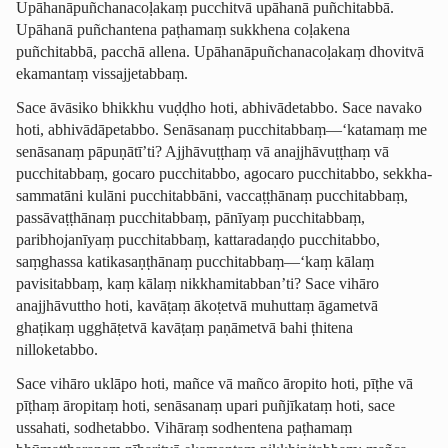
Upāha­nā­puñcha­na­coḷakaṃ pucchitvā upāhanā puñchitabbā.
Upāhanā puñchantena paṭhamaṃ sukkhena coḷakena
puñchitabbā, pacchā allena. Upāha­nā­puñcha­na­coḷakaṃ
dhovitvā
ekamantaṃ vissajjetabbaṃ.
Sace āvāsiko bhikkhu vuḍḍho hoti, abhivādetabbo. Sace navako
hoti, abhivā­dāpetabbo. Senāsanaṃ pucchitabbaṃ—‘katamaṃ me
senāsanaṃ pāpuṇātī’ti? Ajjhāvuṭṭhaṃ vā anajjhāvuṭṭhaṃ vā
pucchitabbaṃ, gocaro pucchitabbo, agocaro pucchitabbo,
sekkha­
samma­tāni
kulāni pucchitabbāni, vaccaṭṭhānaṃ pucchitabbaṃ,
passāvaṭṭhānaṃ pucchitabbaṃ, pānīyaṃ pucchitabbaṃ,
paribhojanīyaṃ pucchitabbaṃ, kattaradaṇḍo pucchitabbo,
saṃghassa katika­saṇ­ṭhānaṃ pucchitabbaṃ—‘kaṃ kālaṃ
pavisitabbaṃ, kaṃ kālaṃ nikkhamitabban’ti? Sace vihāro
anajjhāvuttho hoti, kavāṭaṃ ākoṭetvā muhuttaṃ āgametvā
ghaṭikaṃ ugghāṭetvā kavāṭaṃ paṇāmetvā bahi ṭhitena
nilloketabbo.
Sace vihāro uklāpo hoti, mañce vā mañco āropito hoti, pīṭhe vā
pīṭhaṃ āropitaṃ hoti, senāsanaṃ upari
puñjīkataṃ
hoti, sace
ussahati, sodhetabbo. Vihāraṃ sodhentena paṭhamaṃ