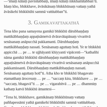
—‘imaṃ kālaṃ pavisitabbaṃ, imaṃ kālaṃ nikkhamitabban’ti.
Idaṃ kho, bhikkhave, āvāsikānaṃ bhikkhūnaṃ vattaṃ yathā
āvāsikehi bhikkhūhi sammā vattitabban”ti.
3. Gamika­vatta­kathā
Tena kho pana samayena gamikā bhikkhū dārubhaṇḍaṃ
mattikābhaṇḍaṃ appaṭisāmetvā dvāravātapānaṃ vivaritvā
senāsanaṃ anāpucchā pakkamanti. Dārubhaṇḍaṃ
mattikābhaṇḍaṃ nassati. Senāsanaṃ aguttaṃ hoti. Ye te bhikkhū
appicchā … pe … te ujjhāyanti khiyyanti vipācenti—“kathañhi
nāma gamikā bhikkhū dārubhaṇḍaṃ mattikābhaṇḍaṃ
appaṭisāmetvā dvāravātapānaṃ vivaritvā senāsanaṃ anāpucchā
pakkamissanti. Dārubhaṇḍaṃ mattikābhaṇḍaṃ nassati.
Senāsanaṃ aguttaṃ hotī”ti. Atha kho te bhikkhū bhagavato
etamatthaṃ ārocesuṃ … pe … “saccaṃ kira, bhikkhave … pe …
“saccaṃ, bhagavā”ti … pe … vigarahitvā … pe … dhammiṃ
kathaṃ katvā bhikkhū āmantesi—
“Tena hi, bhikkhave, gamikānaṃ bhikkhūnaṃ vattaṃ
paññapessāmi yathā gamikehi bhikkhūhi sammā vattitabbaṃ.