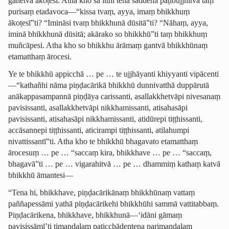
gahetvā ākoṭesi. Atha kho sā itthī tena saddena paṭibujjhitvā taṃ
purisaṃ etadavoca—“kissa tvaṃ, ayya, imaṃ bhikkhuṃ
ākoṭesī”ti? “Imināsi tvaṃ bhikkhunā dūsitā”ti? “Nāhaṃ, ayya,
iminā bhikkhunā dūsitā; akārako so bhikkhū”ti taṃ bhikkhuṃ
muñcāpesi. Atha kho so bhikkhu ārāmaṃ gantvā bhikkhūnaṃ
etamatthaṃ ārocesi.
Ye te bhikkhū appicchā … pe … te ujjhāyanti khiyyanti vipācenti
—“kathañhi nāma piṇḍacārikā bhikkhū dunnivatthā duppārutā
anā­kappa­sam­pannā piṇḍāya carissanti, asallak­khetvāpi nivesanaṃ
pavisissanti, asallak­khetvāpi nikkhamissanti, atisahasāpi
pavisissanti, atisahasāpi nikkhamissanti, atidūrepi tiṭṭhissanti,
accāsannepi tiṭṭhissanti, aticirampi tiṭṭhissanti, atilahumpi
nivattissantī”ti. Atha kho te bhikkhū bhagavato etamatthaṃ
ārocesuṃ … pe … “saccaṃ kira, bhikkhave … pe … “saccaṃ,
bhagavā”ti … pe … vigarahitvā … pe … dhammiṃ kathaṃ katvā
bhikkhū āmantesi—
“Tena hi, bhikkhave, piṇḍacārikānaṃ bhikkhūnaṃ vattaṃ
paññapessāmi yathā piṇḍacārikehi bhikkhūhi sammā vattitabbaṃ.
Piṇḍacārikena, bhikkhave, bhikkhunā—‘idāni gāmaṃ
pavisissāmī’ti timaṇḍalaṃ paṭicchā­dentena parimaṇḍalaṃ