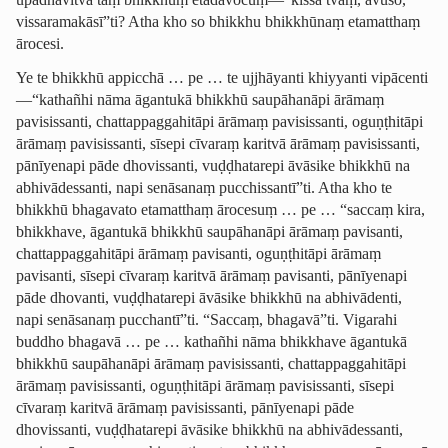
vissaramakāsī”ti? Atha kho so bhikkhu bhikkhūnaṃ etamatthaṃ
ārocesi.
Ye te bhikkhū appicchā … pe … te ujjhāyanti khiyyanti vipācenti
—“kathañhi nāma āgantukā bhikkhū saupāhanāpi ārāmaṃ
pavisissanti, chattap­pag­gahi­tāpi ārāmaṃ pavisissanti, oguṇṭhitāpi
ārāmaṃ pavisissanti, sīsepi cīvaraṃ karitvā ārāmaṃ pavisissanti,
pānīyenapi pāde dhovissanti, vuḍḍhatarepi āvāsike bhikkhū na
abhivādessanti, napi senāsanaṃ pucchissantī”ti. Atha kho te
bhikkhū bhagavato etamatthaṃ ārocesuṃ … pe … “saccaṃ kira,
bhikkhave, āgantukā bhikkhū saupāhanāpi ārāmaṃ pavisanti,
chattap­pag­gahi­tāpi ārāmaṃ pavisanti, oguṇṭhitāpi ārāmaṃ
pavisanti, sīsepi cīvaraṃ karitvā ārāmaṃ pavisanti, pānīyenapi
pāde dhovanti, vuḍḍhatarepi āvāsike bhikkhū na abhivādenti,
napi senāsanaṃ pucchantī”ti. “Saccaṃ, bhagavā”ti. Vigarahi
buddho bhagavā … pe … kathañhi nāma bhikkhave āgantukā
bhikkhū saupāhanāpi ārāmaṃ pavisissanti, chattap­pag­gahi­tāpi
ārāmaṃ pavisissanti, oguṇṭhitāpi ārāmaṃ pavisissanti, sīsepi
cīvaraṃ karitvā ārāmaṃ pavisissanti, pānīyenapi pāde
dhovissanti, vuḍḍhatarepi āvāsike bhikkhū na abhivādessanti,