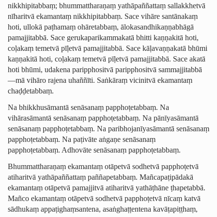
nikkhipitabbaṃ; bhummat­tha­raṇaṃ yathāpaññattaṃ sallakkhetvā
nīharitvā ekamantaṃ nikkhipitabbaṃ. Sace vihāre santānakaṃ
hoti, ullokā paṭhamaṃ ohāretabbaṃ, ālokasan­dhi­kaṇṇa­bhāgā
pamajjitabbā. Sace geruka­pari­kamma­katā bhitti kaṇṇakitā hoti,
coḷakaṃ temetvā pīḷetvā pamajjitabbā. Sace kāḷavaṇṇakatā bhūmi
kaṇṇakitā hoti, coḷakaṃ temetvā pīḷetvā pamajjitabbā. Sace akatā
hoti bhūmi, udakena paripphositvā paripphositvā sammajjitabbā
—mā vihāro rajena uhaññīti. Saṅkāraṃ vicinitvā ekamantaṃ
chaḍḍetabbaṃ.
Na bhikkhusāmantā senāsanaṃ papphoṭetabbaṃ. Na
vihārasāmantā senāsanaṃ papphoṭetabbaṃ. Na pānīyasāmantā
senāsanaṃ papphoṭetabbaṃ. Na pari­bho­janī­ya­sāmantā senāsanaṃ
papphoṭetabbaṃ. Na paṭivāte aṅgaṇe senāsanaṃ
papphoṭetabbaṃ. Adhovāte senāsanaṃ papphoṭetabbaṃ.
Bhummat­tha­raṇaṃ ekamantaṃ otāpetvā sodhetvā papphoṭetvā
atiharitvā yathāpaññattaṃ paññapetabbaṃ. Mañca­paṭi­pādakā
ekamantaṃ otāpetvā pamajjitvā atiharitvā yathāṭhāne ṭhapetabbā.
Mañco ekamantaṃ otāpetvā sodhetvā papphoṭetvā nīcaṃ katvā
sādhukaṃ appaṭi­ghaṃ­san­tena, asaṅghaṭ­ṭentena kavāṭapiṭṭhaṃ,