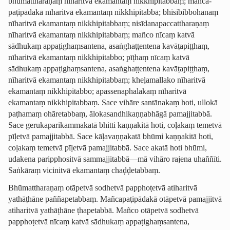
bhūmattharaṇaṃ nīharitvā ekamantaṃ nikkhipitabbaṃ; mañca­
paṭi­pādakā nīharitvā ekamantaṃ nikkhipitabbā; bhisi­bibbo­hanaṃ
nīharitvā ekamantaṃ nikkhipitabbaṃ; nisīda­na­pac­cattha­ra­ṇaṃ
nīharitvā ekamantaṃ nikkhipitabbaṃ; mañco nīcaṃ katvā
sādhukaṃ appaṭi­ghaṃ­san­tena, asaṅghaṭ­ṭentena kavāṭapiṭṭhaṃ,
nīharitvā ekamantaṃ nikkhipitabbo; pīṭhaṃ nīcaṃ katvā
sādhukaṃ appaṭi­ghaṃ­san­tena, asaṅghaṭ­ṭentena kavāṭapiṭṭhaṃ,
nīharitvā ekamantaṃ nikkhipitabbaṃ; kheḷamallako nīharitvā
ekamantaṃ nikkhipitabbo; apas­sena­phala­kaṃ nīharitvā
ekamantaṃ nikkhipitabbaṃ. Sace vihāre santānakaṃ hoti, ullokā
paṭhamaṃ ohāretabbaṃ, ālokasan­dhi­kaṇṇa­bhāgā pamajjitabbā.
Sace geruka­pari­kamma­katā bhitti kaṇṇakitā hoti, coḷakaṃ temetvā
pīḷetvā pamajjitabbā. Sace kāḷavaṇṇakatā bhūmi kaṇṇakitā hoti,
coḷakaṃ temetvā pīḷetvā pamajjitabbā. Sace akatā hoti bhūmi,
udakena paripphositvā sammajjitabbā—mā vihāro rajena
uhaññīti
.
Saṅkāraṃ vicinitvā ekamantaṃ chaḍḍetabbaṃ.
Bhūmattharaṇaṃ otāpetvā sodhetvā papphoṭetvā atiharitvā
yathāṭhāne
paññapetabbaṃ. Mañca­paṭi­pādakā otāpetvā pamajjitvā
atiharitvā
yathāṭhāne
ṭhapetabbā. Mañco otāpetvā sodhetvā
papphoṭetvā nīcaṃ katvā sādhukaṃ appaṭi­ghaṃ­san­tena,