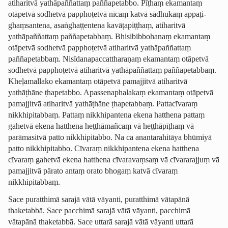
atiharitvā yathāpaññattaṃ paññapetabbo. Pīṭhaṃ ekamantaṃ
otāpetvā sodhetvā papphoṭetvā nīcaṃ katvā sādhukaṃ appaṭi­
ghaṃ­san­tena, asaṅghaṭ­ṭentena kavāṭapiṭṭhaṃ, atiharitvā
yathāpaññattaṃ paññapetabbaṃ. Bhisi­bibbo­hanaṃ ekamantaṃ
otāpetvā sodhetvā papphoṭetvā atiharitvā yathāpaññattaṃ
paññapetabbaṃ. Nisīda­na­pac­cattha­ra­ṇaṃ ekamantaṃ otāpetvā
sodhetvā papphoṭetvā atiharitvā yathāpaññattaṃ paññapetabbaṃ.
Kheḷamallako ekamantaṃ otāpetvā pamajjitvā atiharitvā
yathāṭhāne ṭhapetabbo. Apas­sena­phala­kaṃ ekamantaṃ otāpetvā
pamajjitvā atiharitvā yathāṭhāne ṭhapetabbaṃ. Pattacīvaraṃ
nikkhipitabbaṃ. Pattaṃ nikkhipantena ekena hatthena pattaṃ
gahetvā ekena hatthena heṭṭhāmañcaṃ vā heṭṭhāpīṭhaṃ vā
parāmasitvā patto nikkhipitabbo. Na ca anantarahitāya bhūmiyā
patto nikkhipitabbo. Cīvaraṃ nikkhipantena ekena hatthena
cīvaraṃ gahetvā ekena hatthena cīvaravaṃsaṃ vā cīvararajjuṃ vā
pamajjitvā pārato antaṃ orato bhogaṃ katvā cīvaraṃ
nikkhipitabbaṃ.
Sace puratthimā sarajā vātā vāyanti, puratthimā vātapānā
thaketabbā. Sace pacchimā sarajā vātā vāyanti, pacchimā
vātapānā thaketabbā. Sace uttarā sarajā vātā vāyanti uttarā