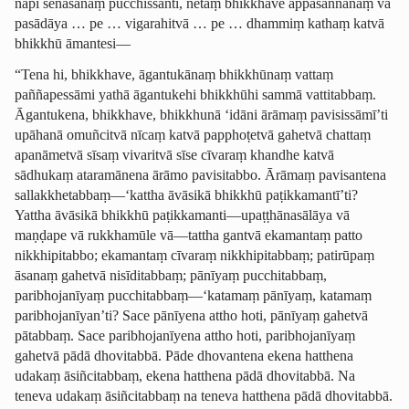
napi senāsanaṃ pucchissanti, netaṃ bhikkhave appasannānaṃ vā
pasādāya … pe … vigarahitvā … pe … dhammiṃ kathaṃ katvā
bhikkhū āmantesi—
“Tena hi, bhikkhave, āgantukānaṃ bhikkhūnaṃ vattaṃ
paññapessāmi yathā āgantukehi bhikkhūhi sammā vattitabbaṃ.
Āgantukena, bhikkhave, bhikkhunā ‘idāni ārāmaṃ pavisissāmī’ti
upāhanā omuñcitvā nīcaṃ katvā papphoṭetvā gahetvā chattaṃ
apanāmetvā sīsaṃ
vivaritvā sīse cīvaraṃ
khandhe katvā
sādhukaṃ ataramānena ārāmo pavisitabbo. Ārāmaṃ pavisantena
sallak­khetab­baṃ—‘kattha āvāsikā bhikkhū paṭikkamantī’ti?
Yattha āvāsikā bhikkhū paṭikkamanti—upaṭṭhā­na­sālāya vā
maṇḍape vā rukkhamūle vā—tattha gantvā ekamantaṃ patto
nikkhipitabbo; ekamantaṃ cīvaraṃ nikkhipitabbaṃ; patirūpaṃ
āsanaṃ gahetvā nisīditabbaṃ; pānīyaṃ pucchitabbaṃ,
paribhojanīyaṃ pucchitabbaṃ—‘katamaṃ pānīyaṃ, katamaṃ
paribhojanīyan’ti? Sace pānīyena attho hoti, pānīyaṃ gahetvā
pātabbaṃ. Sace pari­bho­janī­yena attho hoti, paribhojanīyaṃ
gahetvā pādā dhovitabbā. Pāde dhovantena ekena hatthena
udakaṃ āsiñcitabbaṃ, ekena hatthena pādā dhovitabbā
. Na
teneva udakaṃ āsiñcitabbaṃ
na teneva hatthena pādā dhovitabbā.