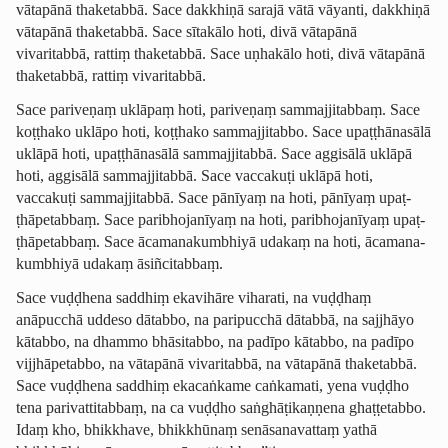
vātapānā thaketabbā. Sace dakkhiṇā sarajā vātā vāyanti, dakkhiṇā
vātapānā thaketabbā. Sace sītakālo hoti, divā vātapānā
vivaritabbā, rattiṃ thaketabbā. Sace uṇhakālo hoti, divā vātapānā
thaketabbā, rattiṃ vivaritabbā.
Sace pariveṇaṃ uklāpaṃ hoti, pariveṇaṃ sammajjitabbaṃ. Sace
koṭṭhako uklāpo hoti, koṭṭhako sammajjitabbo. Sace upaṭṭhānasālā
uklāpā hoti, upaṭṭhānasālā sammajjitabbā. Sace aggisālā uklāpā
hoti, aggisālā sammajjitabbā. Sace vaccakuṭi uklāpā hoti,
vaccakuṭi sammajjitabbā. Sace pānīyaṃ na hoti, pānīyaṃ upaṭ­
ṭhāpetab­baṃ. Sace paribhojanīyaṃ na hoti, paribhojanīyaṃ upaṭ­
ṭhāpetab­baṃ. Sace ācama­na­kumbhiyā udakaṃ na hoti, ācama­na­
kumbhiyā udakaṃ āsiñcitabbaṃ.
Sace vuḍḍhena saddhiṃ ekavihāre viharati, na vuḍḍhaṃ
anāpucchā uddeso dātabbo, na paripucchā dātabbā, na sajjhāyo
kātabbo, na dhammo bhāsitabbo, na padīpo kātabbo, na padīpo
vijjhāpetabbo, na vātapānā vivaritabbā, na vātapānā thaketabbā.
Sace vuḍḍhena saddhiṃ ekacaṅkame caṅkamati, yena vuḍḍho
tena pari­vatti­tab­baṃ, na ca vuḍḍho saṅghā­ṭi­kaṇ­ṇena ghaṭṭetabbo.
Idaṃ kho, bhikkhave, bhikkhūnaṃ senāsanavattaṃ yathā