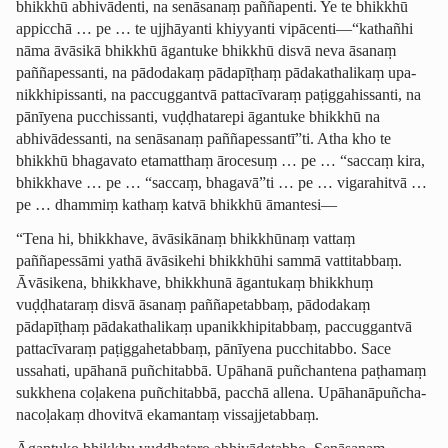
bhikkhū abhivādenti, na senāsanaṃ paññapenti. Ye te bhikkhū
appicchā … pe … te ujjhāyanti khiyyanti vipācenti—“kathañhi
nāma āvāsikā bhikkhū āgantuke bhikkhū disvā neva āsanaṃ
paññapessanti, na pādodakaṃ pādapīṭhaṃ pādakathalikaṃ upa­
nikkhi­pis­santi, na paccuggantvā pattacīvaraṃ paṭig­gahis­santi, na
pānīyena pucchissanti, vuḍḍhatarepi āgantuke bhikkhū na
abhivādessanti, na senāsanaṃ paññapessantī”ti. Atha kho te
bhikkhū bhagavato etamatthaṃ ārocesuṃ … pe … “saccaṃ kira,
bhikkhave … pe … “saccaṃ, bhagavā”ti … pe … vigarahitvā …
pe … dhammiṃ kathaṃ katvā bhikkhū āmantesi—
“Tena hi, bhikkhave, āvāsikānaṃ bhikkhūnaṃ vattaṃ
paññapessāmi yathā āvāsikehi bhikkhūhi sammā vattitabbaṃ.
Āvāsikena, bhikkhave, bhikkhunā āgantukaṃ bhikkhuṃ
vuḍḍhataraṃ disvā āsanaṃ paññapetabbaṃ, pādodakaṃ
pādapīṭhaṃ pādakathalikaṃ upa­nikkhi­pi­tabbaṃ, paccuggantvā
pattacīvaraṃ paṭig­ga­hetab­baṃ,
pānīyena pucchitabbo
. Sace
ussahati, upāhanā puñchitabbā. Upāhanā puñchantena paṭhamaṃ
sukkhena coḷakena puñchitabbā, pacchā allena. Upāha­nā­puñcha­
na­coḷakaṃ
dhovitvā
ekamantaṃ vissajjetabbaṃ.