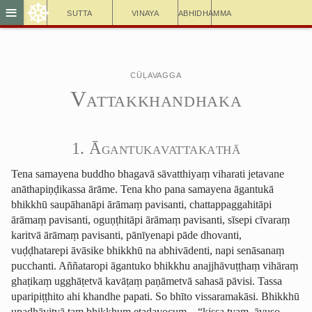
☸
≡
Sutta
Vinaya
Abhidhamma
Cūḷavagga
Vattak­khan­dhaka
1. Āgan­tuka­vatta­ka­thā
Tena samayena buddho bhagavā sāvatthiyaṃ viharati jetavane
anātha­piṇḍi­kassa ārāme. Tena kho pana samayena āgantukā
bhikkhū saupāhanāpi ārāmaṃ pavisanti, chattap­pag­gahi­tāpi
ārāmaṃ pavisanti, oguṇṭhitāpi ārāmaṃ pavisanti, sīsepi cīvaraṃ
karitvā ārāmaṃ pavisanti, pānīyenapi pāde dhovanti,
vuḍḍhatarepi āvāsike bhikkhū na abhivādenti, napi senāsanaṃ
pucchanti. Aññataropi āgantuko bhikkhu anajjhāvuṭṭhaṃ vihāraṃ
ghaṭikaṃ ugghāṭetvā kavāṭaṃ paṇāmetvā sahasā pāvisi. Tassa
uparipiṭṭhito
ahi khandhe papati. So bhīto vissaramakāsi. Bhikkhū
upadhāvitvā taṃ bhikkhuṃ etadavocuṃ—“kissa tvaṃ, āvuso,