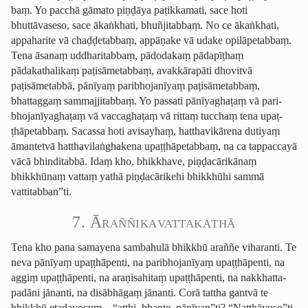
baṃ. Yo pacchā gāmato piṇḍāya paṭikkamati, sace hoti
bhuttāvaseso, sace ākaṅkhati, bhuñjitabbaṃ. No ce ākaṅkhati,
appaharite vā chaḍḍetabbaṃ, appāṇake vā udake opilāpetabbaṃ.
Tena āsanaṃ uddharitabbaṃ, pādodakaṃ pādapīṭhaṃ
pādakathalikaṃ paṭisāmetabbaṃ, avakkārapāti dhovitvā
paṭisāmetabbā, pānīyaṃ paribhojanīyaṃ paṭisāmetabbaṃ,
bhattaggaṃ sammajjitabbaṃ. Yo passati pānīyaghaṭaṃ vā pari­
bho­janī­ya­ghaṭaṃ vā vaccaghaṭaṃ vā rittaṃ tucchaṃ tena upaṭ­
ṭhāpetab­baṃ. Sacassa hoti avisayhaṃ, hatthavikārena dutiyaṃ
āmantetvā hattha­vilaṅ­gha­kena upaṭ­ṭhāpetab­baṃ, na ca tappaccayā
vācā bhinditabbā. Idaṃ kho, bhikkhave, piṇḍacārikānaṃ
bhikkhūnaṃ vattaṃ yathā piṇḍacārikehi bhikkhūhi sammā
vattitabban”ti.
7. Ārañ­ñika­vatta­ka­thā
Tena kho pana samayena sambahulā bhikkhū araññe viharanti. Te
neva pānīyaṃ upaṭṭhāpenti, na paribhojanīyaṃ upaṭṭhāpenti, na
aggiṃ upaṭṭhāpenti, na araṇisahitaṃ upaṭṭhāpenti, na ­nak­khat­ta­
padāni jānanti, na disābhāgaṃ jānanti. Corā tattha gantvā te
bhikkhū etadavocuṃ—“atthi, bhante, pānīyan”ti? “Natthāvuso”ti.