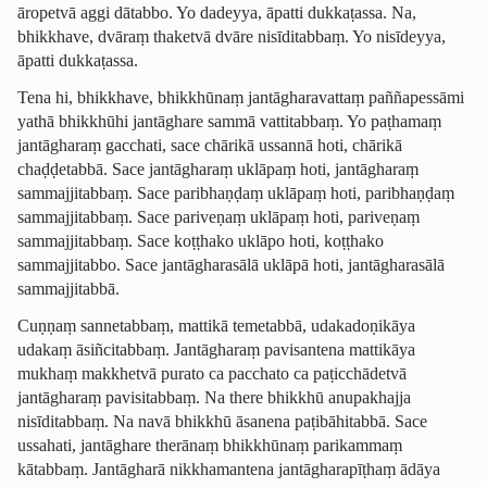
āropetvā aggi dātabbo. Yo dadeyya, āpatti dukkaṭassa. Na,
bhikkhave, dvāraṃ thaketvā dvāre nisīditabbaṃ. Yo nisīdeyya,
āpatti dukkaṭassa.
Tena hi, bhikkhave, bhikkhūnaṃ ­jantā­ghara­vattaṃ paññapessāmi
yathā bhikkhūhi jantāghare sammā vattitabbaṃ. Yo paṭhamaṃ
jantāgharaṃ gacchati, sace chārikā ussannā hoti, chārikā
chaḍḍetabbā. Sace jantāgharaṃ uklāpaṃ hoti, jantāgharaṃ
sammajjitabbaṃ. Sace paribhaṇḍaṃ uklāpaṃ hoti, paribhaṇḍaṃ
sammajjitabbaṃ. Sace pariveṇaṃ uklāpaṃ hoti, pariveṇaṃ
sammajjitabbaṃ. Sace koṭṭhako uklāpo hoti, koṭṭhako
sammajjitabbo. Sace jantāgharasālā uklāpā hoti, jantāgharasālā
sammajjitabbā.
Cuṇṇaṃ sannetabbaṃ, mattikā temetabbā, udakadoṇikāya
udakaṃ āsiñcitabbaṃ. Jantāgharaṃ pavisantena mattikāya
mukhaṃ makkhetvā purato ca pacchato ca paṭicchādetvā
jantāgharaṃ pavisitabbaṃ. Na there bhikkhū anupakhajja
nisīditabbaṃ. Na navā bhikkhū āsanena paṭibāhitabbā. Sace
ussahati, jantāghare therānaṃ bhikkhūnaṃ parikammaṃ
kātabbaṃ. Jantāgharā nikkhamantena ­jantā­ghara­pīṭhaṃ ādāya