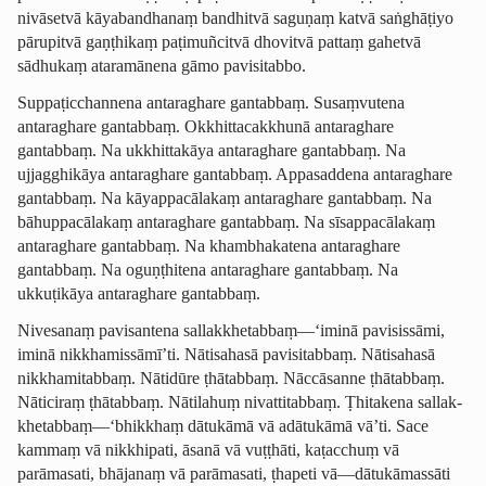
nivāsetvā kāyabandhanaṃ bandhitvā saguṇaṃ katvā saṅghāṭiyo
pārupitvā gaṇṭhikaṃ paṭimuñcitvā dhovitvā pattaṃ gahetvā
sādhukaṃ ataramānena gāmo pavisitabbo.
­Suppaṭic­chan­nena antaraghare gantabbaṃ. Susaṃvutena
antaraghare gantabbaṃ. Okkhitta­cak­khunā antaraghare
gantabbaṃ. Na ukkhittakāya antaraghare gantabbaṃ. Na
ujjagghikāya antaraghare gantabbaṃ. Appasaddena antaraghare
gantabbaṃ. Na kāyappacālakaṃ antaraghare gantabbaṃ. Na
bāhuppacālakaṃ antaraghare gantabbaṃ. Na sīsappacālakaṃ
antaraghare gantabbaṃ. Na khambhakatena antaraghare
gantabbaṃ. Na oguṇṭhitena antaraghare gantabbaṃ. Na
ukkuṭikāya antaraghare gantabbaṃ.
Nivesanaṃ pavisantena sallak­khetab­baṃ—‘iminā pavisissāmi,
iminā nikkhamissāmī’ti. Nātisahasā pavisitabbaṃ. Nātisahasā
nikkhamitabbaṃ. Nātidūre ṭhātabbaṃ. Nāccāsanne ṭhātabbaṃ.
Nāticiraṃ ṭhātabbaṃ. Nātilahuṃ nivattitabbaṃ. Ṭhitakena sallak­
khetab­baṃ—‘bhikkhaṃ dātukāmā vā adātukāmā vā’ti. Sace
kammaṃ vā nikkhipati, āsanā vā vuṭṭhāti, kaṭacchuṃ vā
parāmasati, bhājanaṃ vā parāmasati,
ṭhapeti
vā—
dātukāmassāti