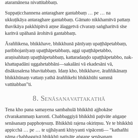
ataramānena nivattitabbaṃ.
­Suppaṭic­chan­nena antaraghare gantabbaṃ … pe … na
ukkuṭikāya antaraghare gantabbaṃ. Gāmato nikkhamitvā pattaṃ
thavikāya pakkhipitvā aṃse ālaggetvā cīvaraṃ saṅgharitvā sīse
karitvā upāhanā ārohitvā gantabbaṃ.
Āraññikena, bhikkhave, bhikkhunā pānīyaṃ upaṭ­ṭhāpetab­baṃ,
paribhojanīyaṃ upaṭ­ṭhāpetab­baṃ, aggi upaṭṭhāpetabbo,
araṇisahitaṃ upaṭ­ṭhāpetab­baṃ, kattaradaṇḍo upaṭṭhāpetabbo, ­nak­
khat­ta­padāni uggahetabbāni—sakalāni vā ekadesāni vā,
disākusalena bhavitabbaṃ. Idaṃ kho, bhikkhave, āraññikānaṃ
bhikkhūnaṃ vattaṃ yathā āraññikehi bhikkhūhi sammā
vattitabban”ti.
8. Senāsa­na­vatta­ka­thā
Tena kho pana samayena sambahulā bhikkhū ajjhokāse
cīvarakammaṃ karonti. Chabbaggiyā bhikkhū paṭivāte
aṅgaṇe
senāsanaṃ papphoṭesuṃ. Bhikkhū rajena okiriṃsu. Ye te bhikkhū
appicchā … pe … te ujjhāyanti khiyyanti vipācenti— “kathañhi
nāma chabbaggiyā bhikkhū paṭivāte aṅgaṇe senāsanaṃ