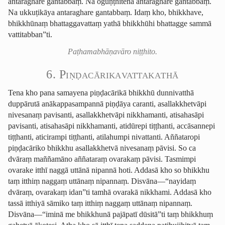
antaraghare gantabbaṃ. Na oguṇṭhitena antaraghare gantabbaṃ.
Na ukkuṭikāya antaraghare gantabbaṃ. Idaṃ kho, bhikkhave,
bhikkhūnaṃ bhattag­ga­vattaṃ yathā bhikkhūhi bhattagge sammā
vattitabban”ti.
Paṭha­ma­bhā­ṇavāro niṭṭhito.
6. Piṇḍa­cārika­vatta­ka­thā
Tena kho pana samayena piṇḍacārikā bhikkhū dunnivatthā
duppārutā anā­kappa­sam­pannā piṇḍāya caranti, asallak­khetvāpi
nivesanaṃ pavisanti, asallak­khetvāpi nikkhamanti, atisahasāpi
pavisanti, atisahasāpi nikkhamanti, atidūrepi tiṭṭhanti, accāsannepi
tiṭṭhanti, aticirampi tiṭṭhanti, atilahumpi nivattanti. Aññataropi
piṇḍacāriko bhikkhu asallakkhetvā nivesanaṃ pāvisi. So ca
dvāraṃ maññamāno aññataraṃ ovarakaṃ pāvisi. Tasmimpi
ovarake itthī naggā uttānā nipannā hoti. Addasā kho so bhikkhu
taṃ itthiṃ naggaṃ uttānaṃ nipannaṃ. Disvāna—“nayidaṃ
dvāraṃ, ovarakaṃ idan”ti tamhā ovarakā nikkhami. Addasā kho
tassā itthiyā sāmiko taṃ itthiṃ naggaṃ uttānaṃ nipannaṃ.
Disvāna—“iminā me bhikkhunā pajāpatī dūsitā”ti taṃ bhikkhuṃ