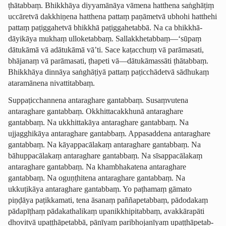
ṭhātabbaṃ. Bhikkhāya diyyamānāya vāmena hatthena saṅghāṭiṃ
uccāretvā dakkhiṇena hatthena pattaṃ paṇāmetvā ubhohi hatthehi
pattaṃ paṭiggahetvā bhikkhā paṭiggahetabbā. Na ca ­bhik­khā­
dāyikāya mukhaṃ
ulloketabbaṃ
. Sallak­khetab­baṃ—‘sūpaṃ
dātukāmā vā adātukāmā vā’ti. Sace kaṭacchuṃ vā parāmasati,
bhājanaṃ vā parāmasati, ṭhapeti vā—dātukāmassāti ṭhātabbaṃ.
Bhikkhāya dinnāya saṅghāṭiyā pattaṃ paṭicchādetvā sādhukaṃ
ataramānena nivattitabbaṃ.
Suppaṭic­chan­nena antaraghare gantabbaṃ. Susaṃvutena
antaraghare gantabbaṃ. Okkhitta­cak­khunā antaraghare
gantabbaṃ. Na ukkhittakāya antaraghare gantabbaṃ. Na
ujjagghikāya antaraghare gantabbaṃ. Appasaddena antaraghare
gantabbaṃ. Na kāyappacālakaṃ antaraghare gantabbaṃ. Na
bāhuppacālakaṃ antaraghare gantabbaṃ. Na sīsappacālakaṃ
antaraghare gantabbaṃ. Na khambhakatena antaraghare
gantabbaṃ. Na oguṇṭhitena antaraghare gantabbaṃ. Na
ukkuṭikāya antaraghare gantabbaṃ. Yo paṭhamaṃ gāmato
piṇḍāya paṭikkamati, tena āsanaṃ paññapetabbaṃ, pādodakaṃ
pādapīṭhaṃ pādakathalikaṃ upa­nikkhi­pi­tabbaṃ, avakkārapāti
­
dhovitvā upaṭṭhāpetabbā, pānīyaṃ paribhojanīyaṃ upaṭ­ṭhāpetab­