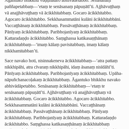
Āgantuko bhikkhu vuḍḍhataro abhivādetabbo. Senāsanaṃ
paññapetabbaṃ—‘etaṃ te senāsanaṃ pāpuṇātī’ti. Ajjhāvuṭṭhaṃ
vā anajjhāvuṭṭhaṃ vā ācikkhitabbaṃ. Gocaro ācikkhitabbo.
Agocaro ācikkhitabbo. Sekkha­samma­tāni kulāni ācikkhitabbāni.
Vaccaṭṭhānaṃ ācikkhitabbaṃ. Passāvaṭṭhānaṃ ācikkhitabbaṃ.
Pānīyaṃ ācikkhitabbaṃ. Paribhojanīyaṃ ācikkhitabbaṃ.
Kattaradaṇḍo ācikkhitabbo. Saṃghassa katika­saṇ­ṭhānaṃ
ācikkhitabbaṃ—‘imaṃ kālaṃ pavisitabbaṃ, imaṃ kālaṃ
nikkhamitabban’ti.
Sace navako hoti, nisinnakeneva ācikkhitabbaṃ—‘atra pattaṃ
nikkhipāhi, atra cīvaraṃ nikkhipāhi, idaṃ āsanaṃ nisīdāhī’ti.
Pānīyaṃ ācikkhitabbaṃ. Paribhojanīyaṃ ācikkhitabbaṃ. Upāha­
nā­puñcha­na­coḷakaṃ ācikkhitabbaṃ. Āgantuko bhikkhu navako
abhivā­dāpetabbo. Senāsanaṃ ācikkhitabbaṃ—‘etaṃ te
senāsanaṃ pāpuṇātī’ti. Ajjhāvuṭṭhaṃ vā anajjhāvuṭṭhaṃ vā
ācikkhitabbaṃ. Gocaro ācikkhitabbo. Agocaro ācikkhitabbo.
Sekkha­samma­tāni kulāni ācikkhitabbāni. Vaccaṭṭhānaṃ
ācikkhitabbaṃ. Passāvaṭṭhānaṃ ācikkhitabbaṃ. Pānīyaṃ
ācikkhitabbaṃ. Paribhojanīyaṃ ācikkhitabbaṃ. Kattaradaṇḍo
ācikkhitabbo. Saṃghassa katika­saṇ­ṭhānaṃ ācikkhitabbaṃ