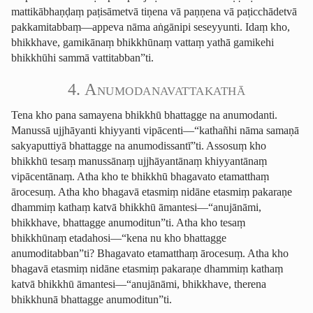
mattikābhaṇḍaṃ paṭisāmetvā tiṇena vā paṇṇena vā paṭicchādetvā
pakkamitabbaṃ—appeva nāma aṅgānipi seseyyunti. Idaṃ kho,
bhikkhave, gamikānaṃ bhikkhūnaṃ vattaṃ yathā gamikehi
bhikkhūhi sammā vattitabban”ti.
4. Anumo­danavat­ta­kathā
Tena kho pana samayena bhikkhū bhattagge na anumodanti.
Manussā ujjhāyanti khiyyanti vipācenti—“kathañhi nāma samaṇā
sakyaputtiyā bhattagge na anumodissantī”ti. Assosuṃ kho
bhikkhū tesaṃ manussānaṃ ujjhāyantānaṃ khiyyantānaṃ
vipācentānaṃ. Atha kho te bhikkhū bhagavato etamatthaṃ
ārocesuṃ. Atha kho bhagavā etasmiṃ nidāne etasmiṃ pakaraṇe
dhammiṃ kathaṃ katvā bhikkhū āmantesi—“anujānāmi,
bhikkhave, bhattagge anumoditun”ti. Atha kho tesaṃ
bhikkhūnaṃ etadahosi—“kena nu kho bhattagge
anumoditabban”ti? Bhagavato etamatthaṃ ārocesuṃ. Atha kho
bhagavā etasmiṃ nidāne etasmiṃ pakaraṇe dhammiṃ kathaṃ
katvā bhikkhū āmantesi—“anujānāmi, bhikkhave, therena
bhikkhunā bhattagge anumoditun”ti.