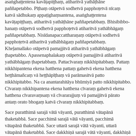
asaṅghaṭ­ṭentena kavāṭapiṭṭhaṃ, atiharitvā
yathāṭhāne
paññapetabbo. Pīṭhaṃ otāpetvā sodhetvā papphoṭetvā nīcaṃ
katvā sādhukaṃ appaṭi­ghaṃ­san­tena, asaṅghaṭ­ṭentena
kavāṭapiṭṭhaṃ, atiharitvā
yathāṭhāne
paññapetabbaṃ. Bhisi­bibbo­
hanaṃ otāpetvā sodhetvā papphoṭetvā atiharitvā yathābhāgaṃ
paññapetabbaṃ. Nisīda­na­pac­cattha­ra­ṇaṃ otāpetvā sodhetvā
papphoṭetvā atiharitvā yathābhāgaṃ paññapetabbaṃ.
Kheḷamallako otāpetvā pamajjitvā atiharitvā yathābhāgaṃ
ṭhapetabbo. Apas­sena­phala­kaṃ otāpetvā pamajjitvā atiharitvā
yathābhāgaṃ ṭhapetabbaṃ. Pattacīvaraṃ nikkhipitabbaṃ. Pattaṃ
nikkhipantena ekena hatthena pattaṃ gahetvā ekena hatthena
heṭṭhāmañcaṃ vā heṭṭhāpīṭhaṃ vā parāmasitvā patto
nikkhipitabbo. Na ca anantarahitāya bhūmiyā patto nikkhipitabbo.
Cīvaraṃ nikkhipantena ekena hatthena cīvaraṃ gahetvā ekena
hatthena cīvaravaṃsaṃ vā cīvararajjuṃ vā pamajjitvā pārato
antaṃ orato bhogaṃ katvā cīvaraṃ nikkhipitabbaṃ.
Sace puratthimā sarajā vātā vāyanti, puratthimā vātapānā
thaketabbā. Sace pacchimā sarajā vātā vāyanti, pacchimā
vātapānā thaketabbā. Sace uttarā sarajā vātā vāyanti, uttarā
vātapānā thaketabbā. Sace dakkhiṇā sarajā vātā vāyanti, dakkhiṇā